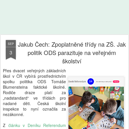
Jakub Čech: Zpoplatněné třídy na ZŠ. Jak
SEP
politik ODS parazituje na veřejném
3
školství
Přes dvacet veřejných základních
škol v ČR vybírá prostřednictvím
spolku politika ODS Tomáše
Blumensteina faktické školné.
Rodiče draze platí za
„nadstandard“ ve třídách pro
nadané děti. Česká školní
inspekce to nyní označila za
nezákonné.
Z
článku v Deníku Referendum