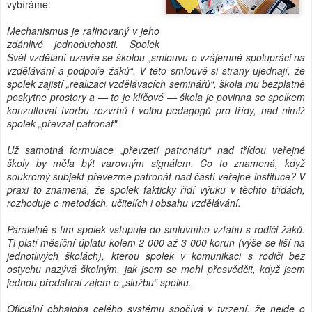
vybíráme:
Mechanismus je rafinovaný v jeho
zdánlivé jednoduchosti. Spolek
Svět vzdělání uzavře se školou „smlouvu o vzájemné spolupráci na
vzdělávání a podpoře žáků“. V této smlouvě si strany ujednají, že
spolek zajistí „realizaci vzdělávacích seminářů“, škola mu bezplatně
poskytne prostory a — to je klíčové — škola je povinna se spolkem
konzultovat tvorbu rozvrhů i volbu pedagogů pro třídy, nad nimiž
spolek „převzal patronát".
Už samotná formulace „převzetí patronátu“ nad třídou veřejné
školy by měla být varovným signálem. Co to znamená, když
soukromý subjekt převezme patronát nad částí veřejné instituce? V
praxi to znamená, že spolek fakticky řídí výuku v těchto třídách,
rozhoduje o metodách, učitelích i obsahu vzdělávání.
Paralelně s tím spolek vstupuje do smluvního vztahu s rodiči žáků.
Ti platí měsíční úplatu kolem 2 000 až 3 000 korun (výše se liší na
jednotlivých školách), kterou spolek v komunikaci s rodiči bez
ostychu nazývá školným, jak jsem se mohl přesvědčit, když jsem
jednou předstíral zájem o „službu“ spolku.
Oficiální obhajoba celého systému spočívá v tvrzení, že nejde o