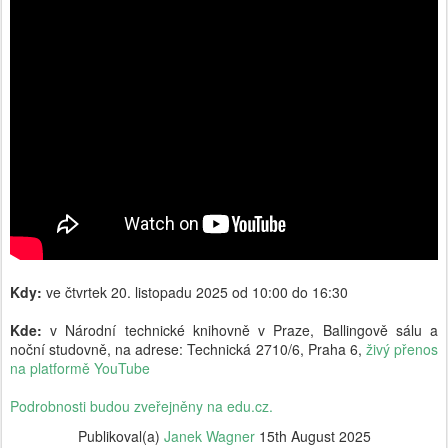
Kdy:
ve čtvrtek 20. listopadu 2025 od 10:00 do 16:30
Kde:
v Národní technické knihovně v Praze, Ballingově sálu a
noční studovně, na adrese: Technická 2710/6, Praha 6,
živý přenos
na platformě YouTube
Podrobnosti budou zveřejněny na edu.cz.
Publikoval(a)
Janek Wagner
15th August 2025