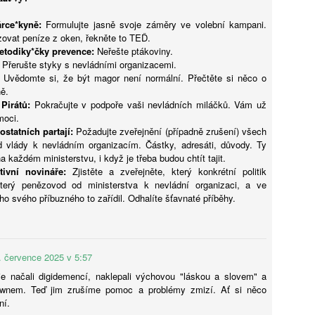
Předávání informací z mateřské do základní školy
rce*kyně:
UG
Formulujte jasně svoje záměry ve volební kampani.
zovat peníze z oken, řekněte to TEĎ.
4
(záznam workshopu)
etodiky*čky prevence:
Neřešte ptákoviny.
áznam workshopu Předávání informací z mateřské do základní školy
Přerušte styky s nevládními organizacemi.
od vedením Sandry Bejdákové a Kateřiny Dobruské. Workshop se
Uvědomte si, že být magor není normální. Přečtěte si něco o
kutečnil v rámci konference Jak podpořit plynulý přechod z mateřské
ě.
o základní školy dne 15. dubna 2026. Tato konference nabídla
Pirátů:
Pokračujte v podpoře vaši nevládních miláčků. Vám už
dpovědi na otázky: Jaké jsou priority MŠMT pro nadcházející období?
moci.
ak se na problematiku přechodu dětí z MŠ do ZŠ dívá ČŠI? Které
ostatních partají:
Požadujte zveřejnění (případně zrušení) všech
gislativní změny aktuálně ovlivňují školní praxi? A proč podporovat
 vlády k nevládním organizacím. Částky, adresáti, důvody. Ty
aptaci a kontinuitu vzdělávání?
na každém ministerstvu, i když je třeba budou chtít tajit.
tivní novináře:
Zjistěte a zveřejněte, který konkrétní politik
AI a budoucnost vzdělávání: Od technologické skepse
 který penězovod od ministerstva k nevládní organizaci, a ve
UG
ho svého příbuzného to zařídil. Odhalíte šťavnaté příběhy.
4
k pedagogickému záměru
učasná debata o roli umělé inteligence (AI) ve vzdělávání
ředstavuje kritický strategický moment, který zásadně přehodnocuje
tah mezi technologií a kognitivním vývojem. Nejde o pouhou integraci
. července 2025 v 5:57
vých nástrojů, ale o reakci na hluboký společenský paradox: rostoucí
šudypřítomnost velkých jazykových modelů (LLM) naráží na
je načali digidemencí, naklepali výchovou "láskou a slovem" a
zprecedentní odpor rodičů i zákonodárců vůči digitálnímu přesycení.
downem. Teď jim zrušíme pomoc a problémy zmizí. Ať si něco
jdůležitějším poznatkem je nutnost striktního rozlišení mezi pouhým
ní.
ýkonem úkolu a skutečným procesem učení. Zatímco AI dokáže