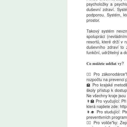
psycholožky a psychia
duševní zdraví. Syst
podporou. Systém, k
Markéta Lankašová:
AUG
prostor.
6
Ministr Plaga chce
zachovat přípravné
Takový systém nevzn
spolupráci (nevládním
třídy. Je to chaos,
resortů, které drží v 
stěžují si ředitelé škol
duševního zdraví to 
Přípravné třídy pomáhají dětem
funkční, udržitelný a 
s přechodem ze školky do
základní školy. Od roku 2029
𝐂𝐨 𝐦𝐮̊𝐳̌𝐞𝐭𝐞 𝐮𝐝𝐞̌𝐥𝐚𝐭 𝐯𝐲?
A
měly kvůli zpřísnění odkladů
zaniknout, ministr školství Plaga
🤵‍♀️ Pro zákonodárce
chce však rozhodnutí zrušit
Še
rozpočtu na prevenci p
a přípravky zachovat. Ředitelé
z 
🏫 Pro krajské metodi
škol i odborníci to vítají, jen jim
Za
školy přístup k dost
vadí zatím nejasná koncepce.
kt
Ne všechny kraje jsou 
Ze
👨‍🏫 Pro vyučující: P
která najdete zde: http
👩‍🎓 Pro studující: 
preventivních program
🧚‍♀️ Pro voliče*ky: Z