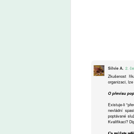
A
Fa
pl
je
Pr
Pa
v
v 
Silvie A.
2. č
Zkušenost řík
A
organizaci, lze
AI
O převisu popt
ro
Uč
Existuje-li "p
Žá
nevládní spas
m
poptávané slu
Kvalifikaci? D
𝐂𝐨 𝐦ůž𝐞𝐭𝐞 𝐮𝐝ě