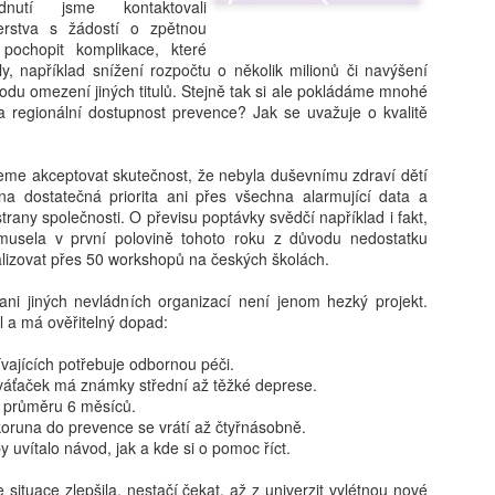
utí jsme kontaktovali
vám revoluční koncept: 'Dig
terstva s žádostí o zpětnou
beztrestně co? Podvádět? T
ochopit komplikace, které
v koutě a hroutí se pod tíh
ly, například snížení rozpočtu o několik milionů či navýšení
nezpracovaných esejů, vy 
odu omezení jiných titulů. Stejně tak si ale pokládáme mnohé
algoritmy, aby za vás vytv
ěna regionální dostupnost prevence? Jak se uvažuje o kvalitě
hodnoty, etiku a integritu;
místo. Naše motto? Plagiáto
je jen další slovo pro len
e akceptovat skutečnost, že nebyla duševnímu zdraví dětí
úspěchu a staňte se hrdým 
na dostatečná priorita ani přes všechna alarmující data a
je pro vás nejlepší. Budouc
rany společnosti. O převisu poptávky svědčí například i fakt,
u toho nesmíte chybět. Stáh
musela v první polovině tohoto roku z důvodu nedostatku
budoucnost ještě dnes!
alizovat přes 50 workshopů na českých školách.
ni jiných nevládních organizací není jenom hezký projekt.
l a má ověřitelný dopad:
ívajících potřebuje odbornou péči.
váťaček má známky střední až těžké deprese.
v průměru 6 měsíců.
koruna do prevence se vrátí až čtyřnásobně.
y uvítalo návod, jak a kde si o pomoc říct.
ituace zlepšila, nestačí čekat, až z univerzit vylétnou nové