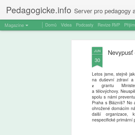
Pedagogicke.info
Server pro pedagogy a
Magazine
Domů
Videa
Podcasty
Revize RVP
Přijím
Nevypusť 
JUN
30
Letos jsme, stejně ja
na duševní zdraví a 
𝐳 grantu Ministe
a tělovýchovy. Neuspěl
spolu s námi preventu
Praha s Blázníš? No 
ohrožené domácím nás
další organizace,
nespecifické primární 