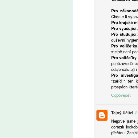
Pro zákonodá
A
Chcete-li vyha
Pro krajské m
Z
Pro vyučující:
p
Pro studující:
us
duševní hygien
d
Pro voliče*ky 
o
stejně není po
J
Pro voliče*ky 
le
penězovodů od
ad
údaje existují 
Pro investiga
"zařídil" ten
A
prospěch které
Odpovědět
So
p
vz
Tajný Učitel
3
no
v
Nejprve jsme 
be
dorazili lock
Ne
přečtou. Ženiál
v