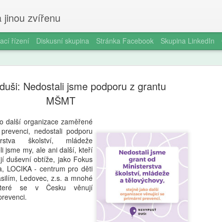
 jinou zvířenu
ací řízení
Diskusní skupina
Stránka Facebook
Skupina LinkedIn
duši: Nedostali jsme podporu z grantu
MŠMT
ko další organizace zaměřené
prevenci, nedostali podporu
Milan Haus
AUG
rstva školství, mládeže
6
zkratek: Pr
i jsme my, ale ani další, kteří
jí duševní obtíže, jako Fokus
kompetence
a, LOCIKA - centrum pro děti
ilím, Ledovec, z.s. a mnohé
občanství)
 které se v Česku věnují
prevenci.
Zazvonil zvonec a kritickém
vzdělávání, kde už se nemu
Proč se učit, když stačí n 