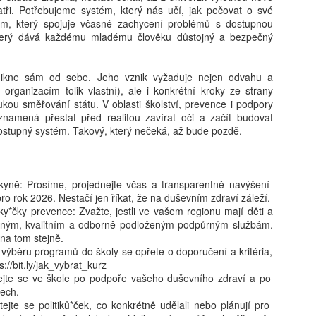
tři. Potřebujeme systém, který nás učí, jak pečovat o své
ém, který spojuje včasné zachycení problémů s dostupnou
terý dává každému mladému člověku důstojný a bezpečný
Jaroslav Mašek:
24. 8.: Online
AUG
AUG
6
6
Trojský medvídek:
workshop – AI do ŠVP
význam lidské výchovy
(bez omáčky a
ikne sám od sebe. Jeho vznik vyžaduje nejen odvahu a
 organizacím tolik vlastní), ale i konkrétní kroky ze strany
v době dětských AI
nesmyslů)
rukou směřování státu. V oblasti školství, prevence i podpory
společníků
Jak smysluplně zapojit umělou
znamená přestat před realitou zavírat oči a začít budovat
inteligenci do tvorby a aktualizace
Jak u dětí rozvíjet vztahy,
dostupný systém. Takový, který nečeká, až bude pozdě.
ŠVP? Online workshop je určený
zvídavost a celoživotní učení
pro pracovníky škol, kteří chtějí
v éře AI? Renomovaná pediatrička
Ondřej Šteffl: Slepá místa rodičů, 5. část, Věci, o
UG
postupovat systematicky,
Dana Suskind nabízí odpovědi ve
6
bezpečně a s reálným dopadem.
kterých věda dobře ví, ale vy možná ne
své nové knize, která je
*kyně: Prosíme, projednejte včas a transparentně navýšení
Získáte: konkrétní scénáře využití
základním průvodcem nejen pro
stý den dovolené, prší. Táta si po snídani otevře mobil. Přišel mail
ro rok 2026. Nestačí jen říkat, že na duševním zdraví záleží.
AI ve ŠVP, přehled rizik a jak je
rodiče.
práce — nic hrozného, ale bude to průšvih a vyřešit se to teď nedá.
ky*čky prevence: Zvažte, jestli ve vašem regionu mají děti a
řídit, ukázky využitelné ihned ve
vře mobil, neřekne nic. Jen si sedne a začne mlčky skládat plavky,
upným, kvalitním a odborně podloženým podpůrným službám.
škole, inspiraci pro práci celého
eré nikdo skládat nechtěl. Máma se po chvíli zeptá, co je. „Nic."
na tom stejně.
sboru.
ptá se ještě jednou, ostřeji. Táta odpoví ještě kratší větou.
ři výběru programů do školy se opřete o doporučení a kritéria,
s://bit.ly/jak_vybrat_kurz
Ptejte se ve škole po podpoře vašeho duševního zdraví a po
ech.
eptejte se politiků*ček, co konkrétně udělali nebo plánují pro