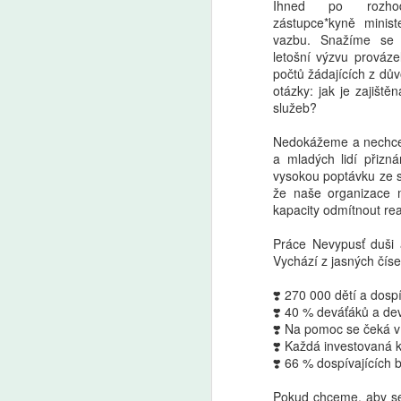
Ihned po rozhodn
zástupce*kyně minis
vazbu. Snažíme se p
letošní výzvu prováze
počtů žádajících z dův
otázky: jak je zajišt
služeb?
Nedokážeme a nechcem
a mladých lidí přizná
vysokou poptávku ze st
že naše organizace 
kapacity odmítnout re
Práce Nevypusť duši a
Vychází z jasných číse
❣️ 270 000 dětí a dosp
❣️ 40 % deváťáků a de
❣️ Na pomoc se čeká 
❣️ Každá investovaná 
❣️ 66 % dospívajících b
Pokud chceme, aby se s