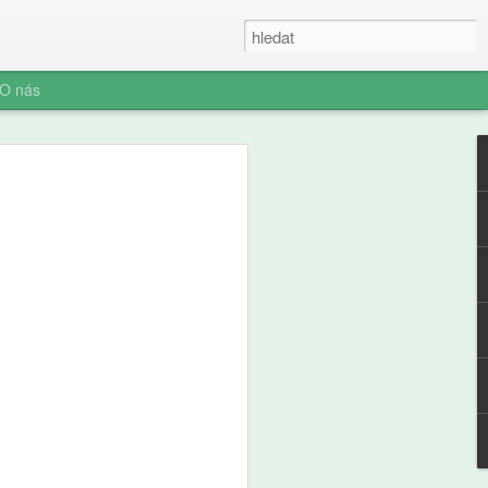
O nás
ner: Iluze rychlých
oč AI není digitální
 (ani digitální
u myšlení je konec. Vítejte v nové éře
síte namáhat: robot to vyřeší za vás.
prompt a 'AI' je vaše? Představujeme