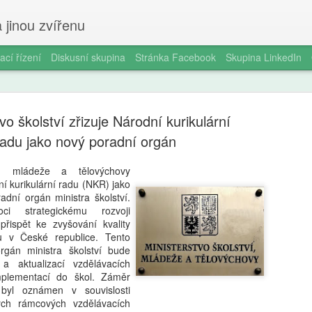
 jinou zvířenu
ací řízení
Diskusní skupina
Stránka Facebook
Skupina LinkedIn
vo školství zřizuje Národní kurikulární
radu jako nový poradní orgán
ví, mládeže a tělovýchovy
í kurikulární radu (NKR) jako
Smartphon
AUG
adní orgán ministra školství.
5
čtrnáctilet
 strategickému rozvoji
 přispět ke zvyšování kvality
longitudin
u v České republice. Tento
rgán ministra školství bude
V éře všudypřítomné digitál
 aktualizací vzdělávacích
pořízení prvního chytrého 
mplementací do škol. Záměr
milníků v životě dospívajíc
 byl oznámen v souvislosti
a odborníky na duševní zdr
ch rámcových vzdělávacích