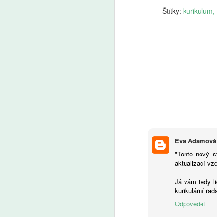
z Učitelské platformy a ředitelka
A
Štítky:
kurikulum
Základní školy Pod Beckovem
Petra Mazancová.
Z
p
us
d
o
J
le
ad
A
So
Eva Adamová
p
"Tento nový s
vz
aktualizací vz
no
v
Já vám tedy l
be
kurikulární rad
Ne
Odpovědět
v
e