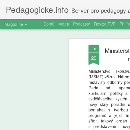
Pedagogicke.info
Server pro pedagogy a
Magazine
Domů
Videa
Podcasty
Revize RVP
Přijím
Ministerst
JUL
20
Ministerstvo školst
(MŠMT) zřizuje Národn
nezávislý odborný por
Rada má napomoci
kurikulární politiky a
vzdělávacího systém
nový stálý poradní o
pomáhat s tvorbou a
programů a jejich i
zřídit takový orgán
s představením nový