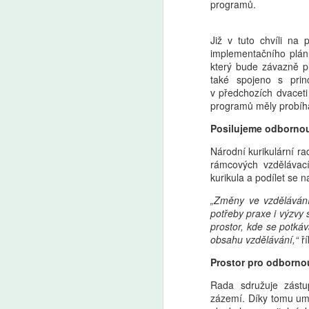
programů.
Již v tuto chvíli na 
implementačního plá
který bude závazně pl
také spojeno s prin
v předchozích dvacet
programů měly probíha
Posilujeme odbornou
Národní kurikulární ra
rámcových vzdělávac
kurikula a podílet se n
„Změny ve vzdělávání 
potřeby praxe i výzvy 
prostor, kde se potkáv
obsahu vzdělávání,“
ří
Prostor pro odborno
Rada sdružuje zástu
zázemí. Díky tomu um