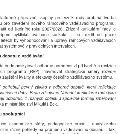
kritické, neboť formuje bud
determinovat trajektorii fy
syntéza vychází z nejnověj
platformě přípravné skupiny pro vznik rady probíhá tvorba
akt pořízení telefonu v do
nu pro zavedení nového rámcového vzdělávacího programu,
bezprostřední spouštěč kli
atit od školního roku 2027/2028. Zřízení kurikulární rady je
s sebou jasně prokazatelné 
cipem cyklické evaluace kurikula – na rozdíl od praxe
Klíčovým rozlišovacím prvkem
i letech by vyhodnocování a úpravy rámcových vzdělávacích
oddělení pouhého vlastnictv
t systémově v pravidelných intervalech.
následného užívání. Ukazuj
může sloužit jako relativn
 debatu o vzdělávání
nebezpečí pro wellbeing ad
stráveného u obrazovky a v
da bude poskytovat odborné poradenství při tvorbě a revizích
vyžaduje hlubší metodologi
ích programů (RVP), navrhovat strategické směry rozvoje
a zajištění kvality a efektivity českého vzdělávacího systému.
potřebují pevný základ v odborné debatě, která reflektuje
současné doby. Proto zřizujeme Národní kurikulární radu jako
ají odborníci z různých oblastí a společně formují směřování
ká ministr školství Mikuláš Bek.
u spolupráci
pce akademické sféry, pedagogické praxe i analytického
ožní různé pohledy na proměnu vzdělávacího obsahu – tak,