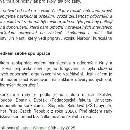
valitní a přínosný jak pro školy, tak pro žáky.
netvoří od stolu a z velké části je v realitě určována právě
ebujeme naslouchat učitelům, využít zkušenosti odborníků a
Karolína Blažková:
Tobiáš Pospíchal:
AUG
AUG
ní kurikulární rada má být místem, kde se tyto pohledy potkají
5
5
„Člověk to asi musí mít
Brněnský starosta
ná doporučení, která nám umožní v pravidelných intervalech
rád.“ Jak se v pražské
prosadil do čela školy
urikulum upravovat na základě zkušenosti a dat,“
říká
ství Jiří Nantl, který vedl přípravu vzniku Národní kurikulární
garsonce žije učiteli
svého známého, oba
hudby s třiceti tisíci
kandidují za Motoristy.
měsíčně
Střet zájmů odmítá
sledkem široké spolupráce
Učí děti hrát na kytaru, vydělává
Ředitelem základní školy v Brně-
edkem spolupráce vedení ministerstva s odbornými týmy a
kolem 32 tisíc čistého a sám
Bystrci se stal Jaromír Špaček,
Milan Hausner: AI Act ve škole: Připravte se na nový
UG
 která připravila návrh jejího fungování, a byla složena
v Praze bydlí jen díky obecnímu
jehož výběr si před komisí
4
ných odbornými organizacemi ve vzdělávání. Jejím cílem je
svět, nebo se připravte na konec II.
bytu. Pro třiatřicetiletého Martina
prosadil starosta městské části
at modernizaci vzdělávání na základě důvěryhodných dat,
je vlastní bydlení těžko
Tomáš Kratochvíl. Oba muži v
 Act se tváří jako hasičák, který chrlí formuláře místo pěny. Regulace
odborných doporučení.
představitelné. Místo toho šetří,
loňském roce společně
zdává certifikáty, zatímco serverovna hoří v přímém přenosu.
přivydělává si hudbou a doufá, že
kandidovali za Motoristy. Podle
itel‑úředník s razítkem „Compliance“ hledá smysl v kouři paragrafů.
rikulární rady je podle jejího statutu ministr školství,
si jednou pořídí maringotku.
protikorupčního analytika
k si dělá selfie s robotem, protože „riziko je cool“. A škola? Ta si
budou Dominik Dvořák (Pedagogická fakulta Univerzity
vyvolávají okolnosti Špačkova
yslí, že bezpečnost začíná podpisem, ne pochopením.
 odborník na kurikulum) a Štěpánka Baierlová (ZŠ Labyrinth,
výběru pochyby, sám starosta pak
cher Prize Czech Republic z roku 2020). Plné složení rady
odmítá, že by hrála politická
iskové konferenci k začátku nového školního roku.
blízkost při výběru roli.
blikoval(a)
Janek Wagner
20th July 2025