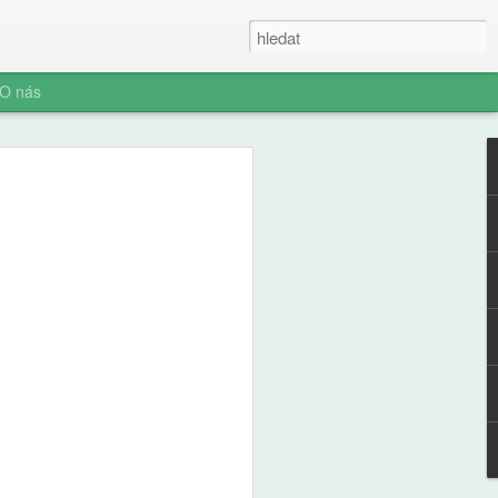
O nás
e a zdraví
ých: výsledky
ální studie ABCD
ní socializace představuje rozhodnutí o
telefonu jeden z nejvýznamnějších
ího i jeho rodiny. Pro pedagogickou obec
aví je pochopení časování tohoto kroku