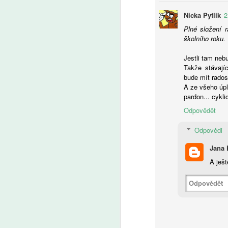
pe
A
Nicka Pytlik
2
a 
bu
Plné složení 
pů
Ž
školního roku.
t
tr
kt
u
Jestli tam nebu
od
Takže stávají
Cl
bude mít rados
V
A ze všeho úpln
pardon... cykli
Odpovědět
A
Odpovědi
Jana 
V
zv
A ješt
o
Odpovědět