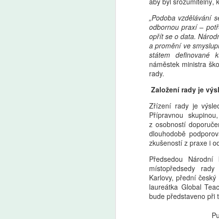
aby byl srozumitelný, k
„Podoba vzdělávání se 
odbornou praxí – potř
Pro a proti: Devátá
AUG
opřít se o data. Národ
5
třída má smysl, tvrdí
a promění ve smyslupl
Mazancová. Šmahel:
státem definované k
náměstek ministra škol
Zrušení nejde stavět
rady.
na tom, že ušetříme 50
miliard
Založení rady je vý
Premiér Andrej Babiš (ANO) a
Zřízení rady je výsl
předseda Sněmovny Tomio
A
Přípravnou skupinou,
Okamura (SPD) mluví o zkrácení
z osobností doporuče
povinné školní docházky
dlouhodobě podporov
a zrušení devátých tříd. „Není
AI
zkušeností z praxe i 
možné to stavět na tom, že
ro
ušetříme 50 miliard,“ namítá
Uč
Předsedou Národní ku
ředitel Základní školy Plaňany
Žá
místopředsedy rady 
Martin Šmahel. „Nám ani tak
m
Karlovy, přední český
nejde o to, jestli do nich znalosti
laureátka Global Tea
nacpeme za osm, nebo za devět
bude představeno při t
let, ale jestli je s nimi naučíme
pracovat,“ říká v Pro a proti
Pu