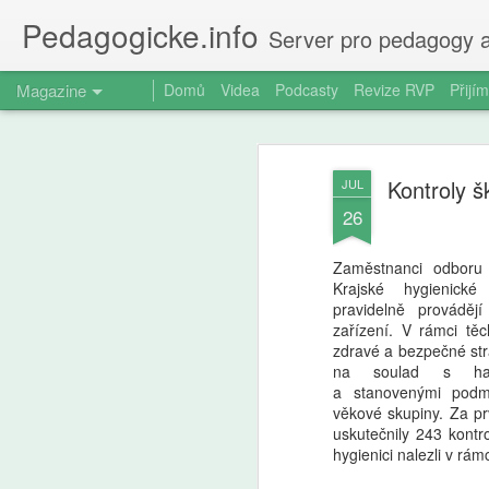
Pedagogicke.info
Server pro pedagogy a
Magazine
Domů
Videa
Podcasty
Revize RVP
Přijím
Kontroly š
JUL
26
Zaměstnanci odboru 
Krajské hygienické
pravidelně prováděj
zařízení. V rámci těc
zdravé a bezpečné str
na soulad s harm
a stanovenými podmí
věkové skupiny. Za prv
uskutečnily 243 kontr
hygienici nalezli v rámc