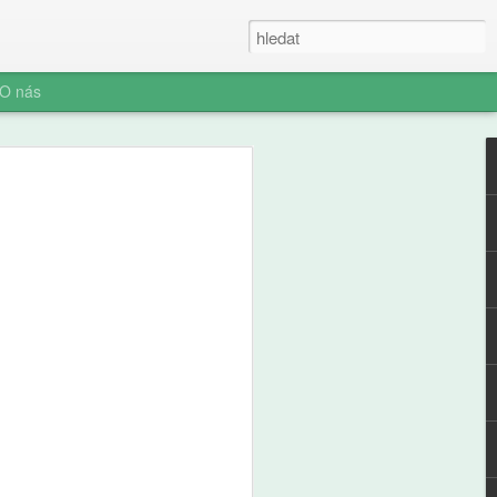
O nás
e a zdraví
ých: výsledky
ální studie ABCD
ní socializace představuje rozhodnutí o
telefonu jeden z nejvýznamnějších
ího i jeho rodiny. Pro pedagogickou obec
aví je pochopení časování tohoto kroku