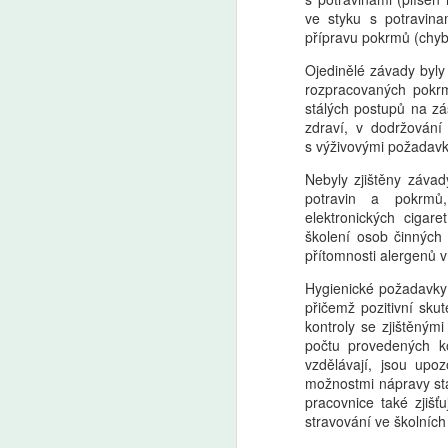
ve styku s potravina
přípravu pokrmů (chy
Pro a proti: Devátá
AUG
Ojedinělé závady byly
5
třída má smysl, tvrdí
rozpracovaných pokrm
stálých postupů na z
Mazancová. Šmahel:
zdraví, v dodržování
Zrušení nejde stavět
s výživovými požadav
na tom, že ušetříme 50
miliard
Nebyly zjištěny záva
potravin a pokrmů,
Premiér Andrej Babiš (ANO) a
elektronických cigar
předseda Sněmovny Tomio
A
školení osob činných 
Okamura (SPD) mluví o zkrácení
přítomnosti alergen
povinné školní docházky
a zrušení devátých tříd. „Není
AI
Hygienické požadavky 
možné to stavět na tom, že
ro
přičemž pozitivní skut
ušetříme 50 miliard,“ namítá
Uč
kontroly se zjištěným
ředitel Základní školy Plaňany
Žá
počtu provedených ko
Martin Šmahel. „Nám ani tak
m
vzdělávají, jsou up
nejde o to, jestli do nich znalosti
možnostmi nápravy sta
nacpeme za osm, nebo za devět
pracovnice také zjišť
let, ale jestli je s nimi naučíme
stravování ve školních
pracovat,“ říká v Pro a proti