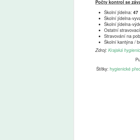
z Učitelské platformy a ředitelka
Počty kontrol se zá
A
Základní školy Pod Beckovem
Školní jídelna:
47
Petra Mazancová.
Školní jídelna-vy
Z
Školní jídelna-vý
p
Ostatní stravovací
us
Stravování na pob
d
Školní kantýna / b
o
J
Zdroj:
Krajská hygieni
le
Pu
ad
Štítky:
hygienické pře
A
So
p
vz
no
v
be
Ne
v
e