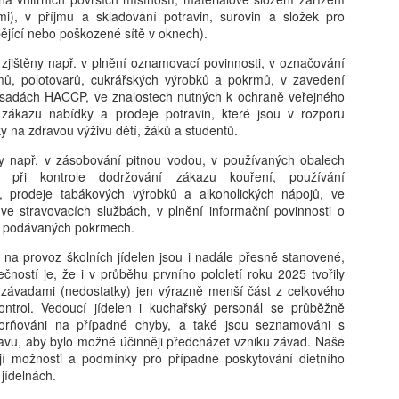
mi), v příjmu a skladování potravin, surovin a složek pro
bějící nebo poškozené sítě v oknech).
Karolína Blažková:
Tobiáš Pospíchal:
AUG
AUG
 zjištěny např. v plnění oznamovací povinnosti, v označování
5
5
„Člověk to asi musí mít
Brněnský starosta
ů, polotovarů, cukrářských výrobků a pokrmů, v zavedení
ásadách HACCP, ve znalostech nutných k ochraně veřejného
rád.“ Jak se v pražské
prosadil do čela školy
 zákazu nabídky a prodeje potravin, které jsou v rozporu
garsonce žije učiteli
svého známého, oba
ky na zdravou výživu dětí, žáků a studentů.
hudby s třiceti tisíci
kandidují za Motoristy.
měsíčně
Střet zájmů odmítá
dy např. v zásobování pitnou vodou, v používaných obalech
 při kontrole dodržování zákazu kouření, používání
Učí děti hrát na kytaru, vydělává
Ředitelem základní školy v Brně-
et, prodeje tabákových výrobků a alkoholických nápojů, ve
kolem 32 tisíc čistého a sám
Bystrci se stal Jaromír Špaček,
Milan Hausner: AI Act ve škole: Připravte se na nový
UG
ve stravovacích službách, v plnění informační povinnosti o
v Praze bydlí jen díky obecnímu
jehož výběr si před komisí
4
ů v podávaných pokrmech.
svět, nebo se připravte na konec II.
bytu. Pro třiatřicetiletého Martina
prosadil starosta městské části
je vlastní bydlení těžko
Tomáš Kratochvíl. Oba muži v
 Act se tváří jako hasičák, který chrlí formuláře místo pěny. Regulace
na provoz školních jídelen jsou i nadále přesně stanovené,
představitelné. Místo toho šetří,
loňském roce společně
zdává certifikáty, zatímco serverovna hoří v přímém přenosu.
ečností je, že i v průběhu prvního pololetí roku 2025 tvořily
přivydělává si hudbou a doufá, že
kandidovali za Motoristy. Podle
itel‑úředník s razítkem „Compliance“ hledá smysl v kouři paragrafů.
i závadami (nedostatky) jen výrazně menší část z celkového
si jednou pořídí maringotku.
protikorupčního analytika
k si dělá selfie s robotem, protože „riziko je cool“. A škola? Ta si
ntrol. Vedoucí jídelen i kuchařský personál se průběžně
vyvolávají okolnosti Špačkova
yslí, že bezpečnost začíná podpisem, ne pochopením.
ozorňováni na případné chyby, a také jsou seznamováni s
výběru pochyby, sám starosta pak
vu, aby bylo možné účinněji předcházet vzniku závad. Naše
odmítá, že by hrála politická
ují možnosti a podmínky pro případné poskytování dietního
blízkost při výběru roli.
 jídelnách.