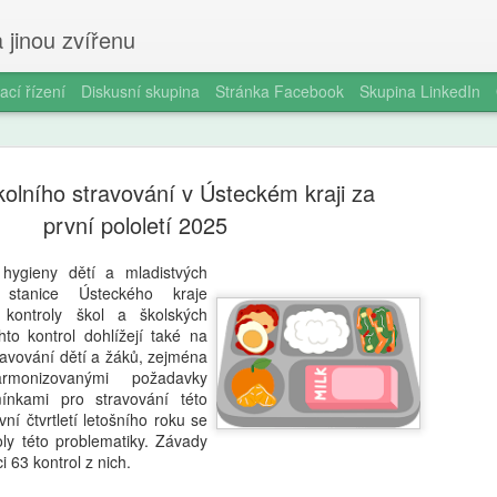
 jinou zvířenu
ací řízení
Diskusní skupina
Stránka Facebook
Skupina LinkedIn
kolního stravování v Ústeckém kraji za
první pololetí 2025
hygieny dětí a mladistvých
 stanice Ústeckého kraje
Smartphon
AUG
í kontroly škol a školských
5
čtrnáctilet
hto kontrol dohlížejí také na
avování dětí a žáků, zejména
longitudin
onizovanými požadavky
nkami pro stravování této
V éře všudypřítomné digitál
ní čtvrtletí letošního roku se
pořízení prvního chytrého 
oly této problematiky. Závady
milníků v životě dospívajíc
i 63 kontrol z nich.
a odborníky na duševní zdr