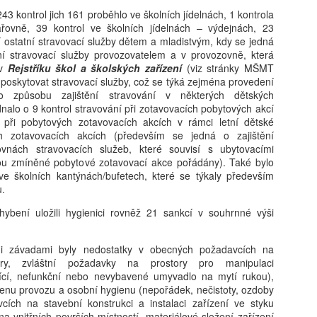
kritické, neboť formuje bud
3 kontrol jich 161 proběhlo ve školních jídelnách, 1 kontrola
determinovat trajektorii fy
vařovně, 39 kontrol ve školních jídelnách – výdejnách, 23
syntéza vychází z nejnověj
í ostatní stravovací služby dětem a mladistvým, kdy se jedná
akt pořízení telefonu v do
ní stravovací služby provozovatelem a v provozovně, která
bezprostřední spouštěč kli
 v
Rejstříku škol a školských zařízení
(viz stránky MŠMT
s sebou jasně prokazatelné 
 poskytovat stravovací služby, což se týká zejména provedení
Klíčovým rozlišovacím prvkem
 způsobu zajištění stravování v některých dětských
oddělení pouhého vlastnictv
nalo o 9 kontrol stravování při zotavovacích pobytových akcí
následného užívání. Ukazuj
, při pobytových zotavovacích akcích v rámci letní dětské
může sloužit jako relativn
ch zotavovacích akcích (především se jedná o zajištění
nebezpečí pro wellbeing ad
ovnách stravovacích služeb, které souvisí s ubytovacími
stráveného u obrazovky a v
sou zmíněné pobytové zotavovací akce pořádány). Také bylo
vyžaduje hlubší metodologi
ve školních kantýnách/bufetech, které se týkaly především
u.
hybení uložili hygienici rovněž 21 sankcí v souhrnné výši
nými závadami byly nedostatky v obecných požadavcích na
tory, zvláštní požadavky na prostory pro manipulaci
jící, nefunkční nebo nevybavené umyvadlo na mytí rukou),
enu provozu a osobní hygienu (nepořádek, nečistoty, ozdoby
cích na stavební konstrukci a instalaci zařízení ve styku
na vnitřních površích místností, materiálové složení zařízení