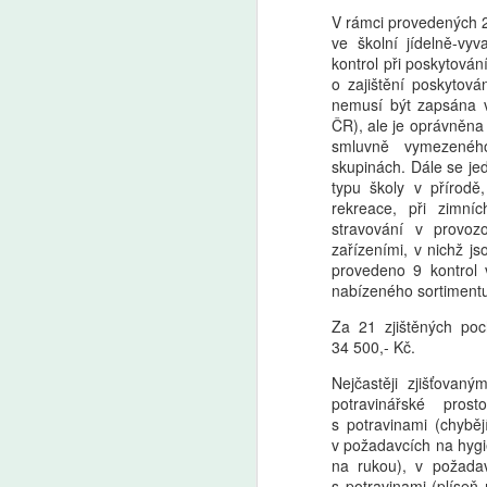
V rámci provedených 24
ve školní jídelně-vy
kontrol při poskytován
o zajištění poskytová
nemusí být zapsána
ČR), ale je oprávněna
smluvně vymezeného
skupinách. Dále se jed
typu školy v přírodě
rekreace, při zimní
stravování v provoz
zařízeními, v nichž j
provedeno 9 kontrol 
nabízeného sortiment
Za 21 zjištěných poc
34 500,- Kč.
Nejčastěji zjišťova
potravinářské pros
s potravinami (chybě
v požadavcích na hygi
na rukou), v požadav
s potravinami (plíseň 