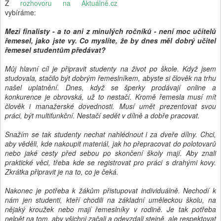
Z
rozhovoru na Aktuálně.cz
vybíráme:
Mezi finalisty - a to ani z minulých ročníků - není moc učitelů
řemesel, jako jste vy. Co myslíte, že by dnes měl dobrý učitel
řemesel studentům předávat?
Můj hlavní cíl je připravit studenty na život po škole. Když jsem
studovala, stačilo být dobrým řemeslníkem, abyste si člověk na trhu
našel uplatnění. Dnes, když se šperky prodávají online a
konkurence je obrovská, už to nestačí. Kromě řemesla musí mít
člověk i manažerské dovednosti. Musí umět prezentovat svou
práci, být multifunkční. Nestačí sedět v dílně a dobře pracovat.
Snažím se tak studenty nechat nahlédnout i za dveře dílny. Chci,
aby věděli, kde nakoupit materiál, jak ho přepracovat do polotovarů
nebo jaké cesty před sebou po skončení školy mají. Aby znali
praktické věci, třeba kde se registrovat pro práci s drahými kovy.
Zkrátka připravit je na to, co je čeká.
Nakonec je potřeba k žákům přistupovat individuálně. Nechodí k
nám jen studenti, kteří chodili na základní uměleckou školu, na
nějaký kroužek nebo mají řemeslníky v rodině. Je tak potřeba
nelpět na tom, aby všichni začali a odevzdali stejně, ale respektovat