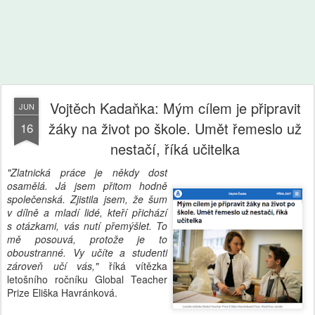
Vojtěch Kadaňka: Mým cílem je připravit
JUN
žáky na život po škole. Umět řemeslo už
16
nestačí, říká učitelka
"Zlatnická práce je někdy dost
osamělá. Já jsem přitom hodně
společenská. Zjistila jsem, že šum
v dílně a mladí lidé, kteří přichází
s otázkami, vás nutí přemýšlet. To
mě posouvá, protože je to
oboustranné. Vy učíte a studenti
zároveň učí vás,"
říká vítězka
letošního ročníku Global Teacher
Prize Eliška Havránková.