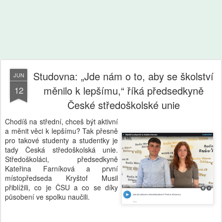
Studovna: „Jde nám o to, aby se školství
JUN
měnilo k lepšímu,“ říká předsedkyně
12
České středoškolské unie
Chodíš na střední, chceš být aktivní
a měnit věci k lepšímu? Tak přesně
pro takové studenty a studentky je
tady Česká středoškolská unie.
Středoškoláci, předsedkyně
Kateřina Farníková a první
místopředseda Kryštof Musil
přiblížili, co je ČSU a co se díky
působení ve spolku naučili.