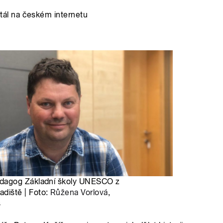
vám revoluční koncept: 'Dig
beztrestně co? Podvádět? T
v koutě a hroutí se pod tíh
nezpracovaných esejů, vy 
algoritmy, aby za vás vytv
hodnoty, etiku a integritu;
místo. Naše motto? Plagiáto
je jen další slovo pro len
úspěchu a staňte se hrdým 
je pro vás nejlepší. Budouc
u toho nesmíte chybět. Stáh
budoucnost ještě dnes!