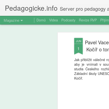
Pedagogicke.info
Server pro pedagogy a
Magazine
Domů
Videa
Podcasty
Revize RVP
Přijím
Pavel Vace
JUN
1
Kočíř o to
Jak přiblížit válečné 
aby je vnímali v sou
studia Českého rozh
Základní školy UNESC
Kočíř.