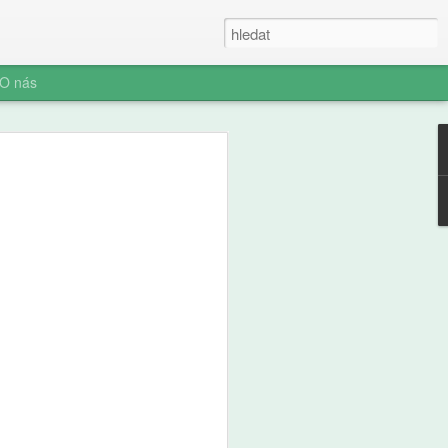
O nás
ner: Iluze rychlých
oč AI není digitální
 (ani digitální
u myšlení je konec. Vítejte v nové éře
síte namáhat: robot to vyřeší za vás.
prompt a 'AI' je vaše? Představujeme