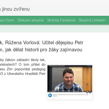
 jinou zvířenu
ací řízení
Diskusní skupina
Stránka Facebook
Skupina LinkedIn
k, Růžena Vorlová: Učitel dějepisu Petr
m, jak dělat historii pro žáky zajímavou
roky žákům základní školy tak,
vislostech? O tom přišel do
Milan Haus
AUG
lasu Zlín popovídat pedagog
6
zkratek: Pr
O z Uherského Hradiště Petr
kompetence
občanství)
Zazvonil zvonec a kritickém
vzdělávání, kde už se nemu
Proč se učit, když stačí n 