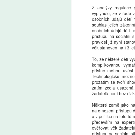
Z analýzy regulace p
vyplynulo, že v řadě z
osobních údajů dětí 
souhlas jejich zákonn
osobních údajů dětí na
přístupu na sociální s
pravidel již nyní stan
věk stanoven na 13 let
To, že některé děti vy
komplikovanou vymah
přístup mohou uvést 
Technologické možnost
prozatím se tvoří sh
zatím zcela usazená
žadatelů není bez rizi
Některé země jako např
na omezení přístupu dě
a v politice na toto t
především na expertn
ověřovat věk žadatel
přístupu na sociální s