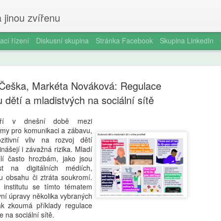
 jinou zvířenu
ací řízení
Diskusní skupina
Stránka Facebook
Skupina LinkedIn
 Češka, Markéta Nováková: Regulace
u dětí a mladistvých na sociální sítě
atří v dnešní době mezi
rmy pro komunikaci a zábavu,
Smartphon
AUG
itivní vliv na rozvoj dětí
5
čtrnáctilet
inášejí i závažná rizika. Mladí
elí často hrozbám, jako jsou
longitudin
ost na digitálních médiích,
 obsahu či ztráta soukromí.
V éře všudypřítomné digitál
 institutu se tímto tématem
pořízení prvního chytrého 
ní úpravy několika vybraných
milníků v životě dospívajíc
pak zkoumá příklady regulace
a odborníky na duševní zdr
 na sociální sítě.