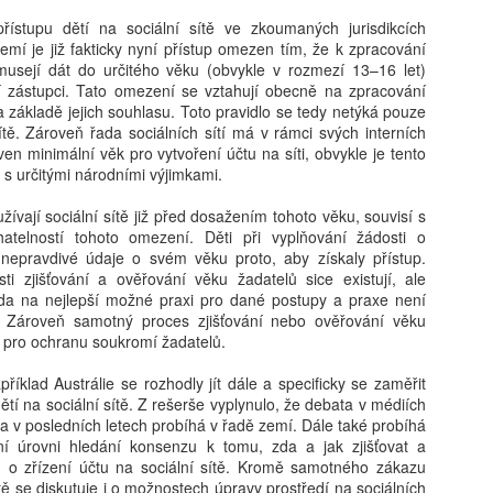
kritické, neboť formuje bud
determinovat trajektorii fy
řístupu dětí na sociální sítě ve zkoumaných jurisdikcích
syntéza vychází z nejnověj
emí je již fakticky nyní přístup omezen tím, že k zpracování
akt pořízení telefonu v do
musejí dát do určitého věku (obvykle v rozmezí 13–16 let)
bezprostřední spouštěč kli
í zástupci. Tato omezení se vztahují obecně na zpracování
s sebou jasně prokazatelné 
 základě jejich souhlasu. Toto pravidlo se tedy netýká pouze
Klíčovým rozlišovacím prvkem
ítě. Zároveň řada sociálních sítí má v rámci svých interních
oddělení pouhého vlastnictv
oven minimální věk pro vytvoření účtu na síti, obvykle je tento
následného užívání. Ukazuj
 s určitými národními výjimkami.
může sloužit jako relativn
nebezpečí pro wellbeing ad
užívají sociální sítě již před dosažením tohoto věku, souvisí s
stráveného u obrazovky a v
atelností tohoto omezení. Děti při vyplňování žádosti o
vyžaduje hlubší metodologi
nepravdivé údaje o svém věku proto, aby získaly přístup.
i zjišťování a ověřování věku žadatelů sice existují, ale
oda na nejlepší možné praxi pro dané postupy a praxe není
. Zároveň samotný proces zjišťování nebo ověřování věku
k pro ochranu soukromí žadatelů.
íklad Austrálie se rozhodly jít dále a specificky se zaměřit
tí na sociální sítě. Z rešerše vyplynulo, že debata v médiích
éma v posledních letech probíhá v řadě zemí. Dále také probíhá
í úrovni hledání konsenzu k tomu, zda a jak zjišťovat a
ů o zřízení účtu na sociální sítě. Kromě samotného zákazu
ítě se diskutuje i o možnostech úpravy prostředí na sociálních