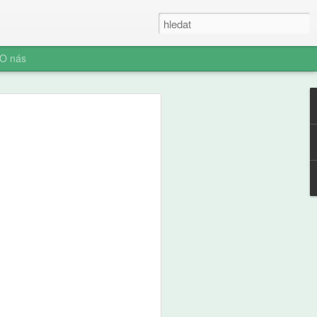
O nás
e a zdraví
ých: výsledky
ální studie ABCD
ní socializace představuje rozhodnutí o
telefonu jeden z nejvýznamnějších
ího i jeho rodiny. Pro pedagogickou obec
aví je pochopení časování tohoto kroku