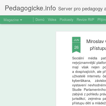
Pedagogicke.info
Server pro pedagogy a
Magazine
Domů
Videa
Podcasty
Revize RVP
Přijím
Miroslav
JUN
26
přístup
Sociální média p
nejvýznamnější platfo
mají však nejen poz
a dospívajících, ale př
uživatelé internetu č
kyberšikana, závisl
vystavení nevhodnému
Studie Parlamentního
zabývá z pohledu práv
jurisdikcí, zejména 
přístupu dětí a mládeže