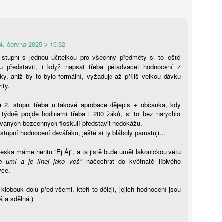
otikorupčního analytika vyvolávají okolnosti Špačkova výběru
chyby, sám starosta pak odmítá, že by hrála politická blízkost při
běru roli.
4. června 2025 v 19:32
Hana Lanková: Děti nepotřebují zakázat sociální sítě,
UG
 stupni s jednou učitelkou pro všechny předměty si to ještě
5
jen se je naučit používat, říká studentka
u představit, i když napsat třeba pětadvacet hodnocení z
ky, aniž by to bylo formální, vyžaduje až příliš velkou dávku
kt, že děti dnes používají sociální sítě dřív, než jim to samotné
ity.
atformy oficiálně dovolují, není žádnou novinkou. Jak ale ovlivňují
jich pozornost a jak jsou děti schopné rozeznat manipulativní obsah?
a 2. stupni třeba u takové aprobace dějepis + občanka, kdy
ávě to přimělo osmnáctiletou Elu Doležalovou z Mikulovic na
i týdně projde hodinami třeba i 200 žáků, si to bez narychlo
rdubicku pustit se do vlastního výzkumu. Svá zjištění teď mění ve
ovaných bezcenných floskulí představit nedokážu.
zdělávací hru, která má dětem pomoci bezpečněji se pohybovat
stupní hodnocení deváťáku, ještě si ty bláboly pamatuji…
online světě.
eska máme hentu "Ej Áj", a ta jistě bude umět lakonickou větu
o umí a je línej jako veš"
načechrat do květnatě líbivého
Milan Hausner: AI Act ve škole: Připravte se na nový
UG
vce.
4
svět, nebo se připravte na konec II.
 klobouk dolů před všemi, kteří to dělají, jejich hodnocení jsou
 Act se tváří jako hasičák, který chrlí formuláře místo pěny. Regulace
á a sdělná.)
zdává certifikáty, zatímco serverovna hoří v přímém přenosu.
itel‑úředník s razítkem „Compliance“ hledá smysl v kouři paragrafů.
k si dělá selfie s robotem, protože „riziko je cool“. A škola? Ta si