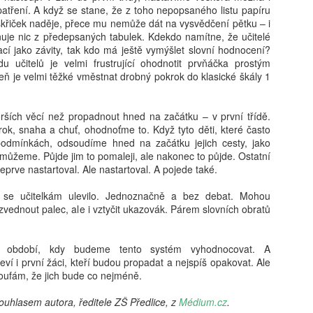
ření. A když se stane, že z toho nepopsaného listu papíru
iskřiček naděje, přece mu nemůže dát na vysvědčení pětku – i
ňuje nic z předepsaných tabulek. Kdekdo namítne, že učitelé
ací jako závity, tak kdo má ještě vymýšlet slovní hodnocení?
u učitelů je velmi frustrující ohodnotit prvňáčka prostým
eň je velmi těžké vměstnat drobný pokrok do klasické škály 1
Karel Střelec: Kvůli
Petr Šilhán: Zákaz
AUG
AUG
7
7
vosímu hnízdu strhávat
mobilů ve školách
ších věcí než propadnout hned na začátku – v první třídě.
dům? Přesně tak
naráží u opozice.
krok, snaha a chuť, ohodnoťme to. Když tyto děti, které často
působí plán zrušit
Vědecká data jasný
 podmínkách, odsoudíme hned na začátku jejich cesty, jako
deváté třídy
přínos neukazují
můžeme. Půjde jim to pomaleji, ale nakonec to půjde. Ostatní
teprve nastartoval. Ale nastartoval. A pojede také.
Ani o prázdninách není v
Plošný zákaz mobilních telefonů
diskusích o školství prázdno, jak
na školách, jehož uzákonění
se učitelkám ulevilo. Jednoznačně a bez debat. Mohou
ukazuje iniciativa části
podpořila vláda, vyvolává emoce.
Markéta Lankašová: Ministr Plaga chce zachovat
UG
 zvednout palec, ale i vztyčit ukazovák. Párem slovních obratů
představitelů vládní koalice, kteří
Koaliční politici v čele
6
přípravné třídy. Je to chaos, stěžují si ředitelé škol
plédují za zrušení 9. tříd
s premiérem Andrejem Babišem
základních škol. Návrh z pera
(ANO) a ministrem školství
řípravné třídy pomáhají dětem s přechodem ze školky do základní
í období, kdy budeme tento systém vyhodnocovat. A
Petra Macha (SPD), který má
Robertem Plagou (za ANO)
oly. Od roku 2029 měly kvůli zpřísnění odkladů zaniknout, ministr
í i první žáci, kteří budou propadat a nejspíš opakovat. Ale
přinést úspory státní kase
argumentují negativním vlivem
olství Plaga chce však rozhodnutí zrušit a přípravky zachovat.
 doufám, že jich bude co nejméně.
a potřebné síly pracovnímu trhu,
zařízení na soustředění i duševní
ditelé škol i odborníci to vítají, jen jim vadí zatím nejasná koncepce.
je nicméně ukázkou naprosto
zdraví dětí. Záměr ale naráží
ouhlasem autora, ředitele ZŠ Předlice, z
Médium.cz
.
zkratkovitého uvažování
u opozice, podle které technologie