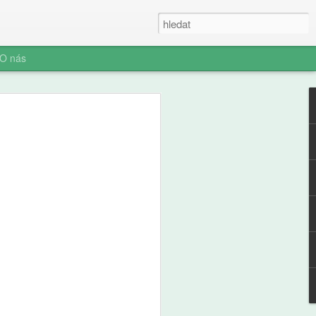
O nás
fl: Slepá místa
část, Věci, o kterých
 ví, ale vy možná ne
těj, devět let, dostal na starost stan.
tu, dvě minuty ji otáčí. Táta to
lám, ať tu nejsme do večera." Stan stojí
kládá dříví do komínku, kouří to,