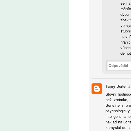
ře
se na
je
roční
s 
dvou 
a
zbavi
ve vy
A
stupni
hlavn
hrani
vůbec
Uč
demoti
by
by
Odpovědět
a 
Tajný Učitel
2
Slovní hodnoce
A
než známka, n
Benefitem pr
psychologický 
inteligenci a 
Ře
náklad na učit
vý
zamyslet se na
O