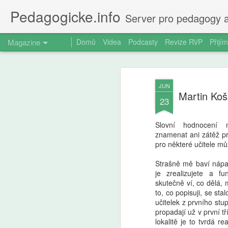
Pedagogicke.info
Server pro pedagogy a
Magazine
Domů
Videa
Podcasty
Revize RVP
Přijím
JUN
Martin Koš
23
Slovní hodnocení 
znamenat ani zátěž pro
pro některé učitele mů
Strašně mě baví nápad
je zrealizujete a fun
skutečně ví, co dělá, 
to, co popisuji, se sta
učitelek z prvního stup
propadají už v první t
lokalitě je to tvrdá re