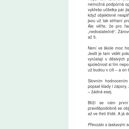
nemožná podpůrná opat
vykřeše učitelka pár j
když objektivně nespl
jsou už tak strhaní pr
Ale věřte, že pro řad
„nedostatečně“. Zárov
Ranní Plus:
až 5.
AUG
7
Francouzské děti na
Není ve škole moc hor
zákaz telefonů reagují
Jestli je tam vidět po
dobře. Platí pro
vyrůstají v děsivých
všechny, proto to není
společnost si tím nepo
téma, říká Češka žijící
už budou v cíli – a on 
ve Francii. Reaguje
Slovním hodnocením 
Václav Maněna
A
popsat klady i zápory,
Skoro každý osmý člověk v
– žádná esej.
Česku podporuje zákaz mobilních
P
telefonů ve školách, vyplývá
Blíží se nám prvn
šk
z bleskového průzkumu
pravděpodobně se objev
šk
společnosti Median pro Český
až ve třetí třídě. A já
Ře
rozhlas. Zákaz telefonů na
školách podpořila před necelými
Převzato s laskavým s
třemi týdny i česká vláda.