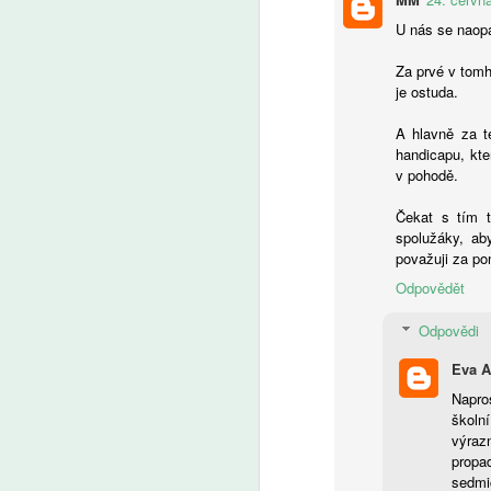
U nás se naopa
Za prvé v tomhl
je ostuda.
A
A hlavně za t
handicapu, kte
V 
v pohodě.
po
ži
Čekat s tím t
na
spolužáky, ab
fo
považuji za po
f
da
Odpovědět
d
k
Odpovědi
ri
A
kt
Eva 
za
Napro
že
školn
vs
P
výraz
a
(
propa
kl
tř
sedmi
s