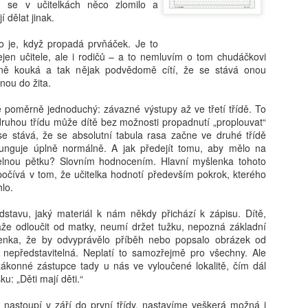
nechytá. „Dej to sem, takhle
u se v učitelkách něco zlomilo a
První se roztrhne. „Nech to
í dělat jinak.
v koši."
to je, když propadá prvňáček. Je to
en učitele, ale i rodičů – a to nemluvím o tom chudáčkovi
adně kouká a tak nějak podvědomě cítí, že se stává onou
nou do žita.
je poměrně jednoduchý: závazné výstupy až ve třetí třídě. To
ruhou třídu může dítě bez možnosti propadnutí „proplouvat“
se stává, že se absolutní tabula rasa začne ve druhé třídě
 funguje úplně normálně. A jak předejít tomu, aby mělo na
delnou pětku? Slovním hodnocením. Hlavní myšlenka tohoto
čívá v tom, že učitelka hodnotí především pokrok, kterého
lo.
stavu, jaký materiál k nám někdy přichází k zápisu. Dítě,
že odloučit od matky, neumí držet tužku, nepozná základní
lenka, že by odvyprávělo příběh nebo popsalo obrázek od
 nepředstavitelná. Neplatí to samozřejmě pro všechny. Ale
ákonné zástupce tady u nás ve vyloučené lokalitě, čím dál
u: „Děti mají děti.“
nastoupí v září do první třídy, nastavíme veškerá možná i