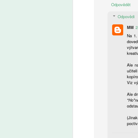
pr
Odpovědět
po
vý
Odpovědi
MM
2
A
Na 1.
doved
výtvar
Fa
kreativ
pl
je
Ale n
Pr
učitel
Pa
kopír
v
Viz vý
v 
Ale dn
"Ho*n
A
odsta
(Jinak
AI
poctiv
ro
Uč
Žá