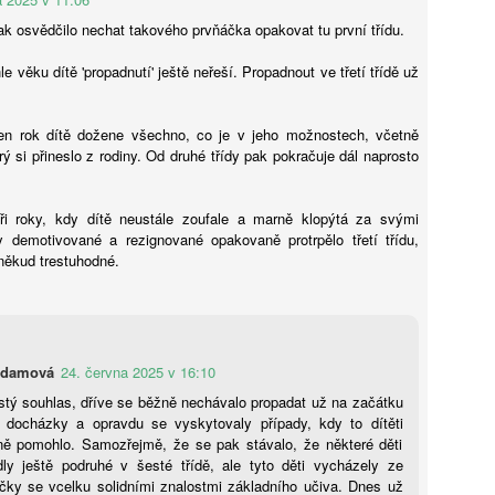
k osvědčilo nechat takového prvňáčka opakovat tu první třídu.
e věku dítě 'propadnutí' ještě neřeší. Propadnout ve třetí třídě už
Smartphone a zdraví čtrnáctiletých: výsledky
UG
5
longitudinální studie ABCD
en rok dítě dožene všechno, co je v jeho možnostech, včetně
rý si přineslo z rodiny. Od druhé třídy pak pokračuje dál naprosto
éře všudypřítomné digitální socializace představuje rozhodnutí o
řízení prvního chytrého telefonu jeden z nejvýznamnějších milníků v
votě dospívajícího i jeho rodiny. Pro pedagogickou obec a odborníky
ři roky, kdy dítě neustále zoufale a marně klopýtá za svými
 duševní zdraví je pochopení časování tohoto kroku kritické, neboť
y demotivované a rezignované opakovaně protrpělo třetí třídu,
rmuje budoucí digitální návyky a může determinovat trajektorii
někud trestuhodné.
yzického i psychického vývoje. Tato syntéza vychází z nejnovějších
t, která naznačují, že samotný akt pořízení telefonu v
oporučovaném věku 13 let nepředstavuje bezprostřední spouštěč
linické deprese nebo obezity, avšak nese s sebou jasně prokazatelné
ziko narušení spánkové kontinuity. Klíčovým rozlišovacím prvkem,
Pro a proti: Devátá třída má smysl, tvrdí Mazancová.
UG
erý tato studie přináší, je striktní oddělení pouhého vlastnictví
Adamová
24. června 2025 v 16:10
5
Šmahel: Zrušení nejde stavět na tom, že ušetříme 50
řízení od intenzity a kontextu jeho následného užívání. Ukazuje se,
stý souhlas, dříve se běžně nechávalo propadat už na začátku
miliard
 zatímco věková hranice 13 let může sloužit jako relativně bezpečný
í docházky a opravdu se vyskytovaly případy, kdy to dítěti
tupní bod, skutečné nebezpečí pro wellbeing adolescenta tkví v
remiér Andrej Babiš (ANO) a předseda Sněmovny Tomio Okamura
ně pomohlo. Samozřejmě, že se pak stávalo, že některé děti
bsenci regulace času stráveného u obrazovky a v narušování
SPD) mluví o zkrácení povinné školní docházky a zrušení devátých
dly ještě podruhé v šesté třídě, ale tyto děti vycházely ze
idových fází dne, což vyžaduje hlubší metodologický rozbor
íd. „Není možné to stavět na tom, že ušetříme 50 miliard,“ namítá
čky se vcelku solidními znalostmi základního učiva. Dnes už
ledované kohorty.