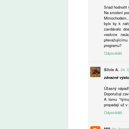
Snad hodnotit 
Na smolení pos
Mimochodem..
bylo by k nah
A
zavdávalo do
veskrze neús
U
převažujícímu
in
programu?
tu
Odpovědět
Silvie A.
24. 
závazné výstup
Úžasný nápad! 
A
Doporučuji zav
A tomu "týmu 
Še
propadají už v
z 
Odpovědět
Za
kt
Ze
MM
24. červn