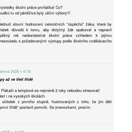
výsledky školní práce prvňáčka! Co?
udků tu od jaktěživa byly uliční výbory!!!
.
lédnutí slovní hodnocení celoročních "úspěchů" žáka, které by
Petr Koubský: AI už teď píše lépe než většina lidí.
UG
statek důvodů k tomu, aby dotyčný žák opakoval a napravil
6
Popíráním ani výsměchem to nezměníme
pěšný rok nedostatečné školní práce vzhledem k jejímu
míte se písemně vyjadřovat aspoň stejně dobře jako umělá
 nesouladu s požadovanými výstupy podle školního vzdělávacího
teligence? Jestli ne, neohrnujte nad ní nos. A jestli ano, schovejte si
to otázku a odpovězte si na ni znovu asi tak za rok.
června 2025 v 6:18
y až ve třetí třídě
Flákači a lemplové se nejméně 2 roky nebudou stresovat!
Ondřej Šteffl: Slepá místa rodičů, 5. část, Věci, o
UG
ést i na vysokých školách.
6
kterých věda dobře ví, ale vy možná ne
učitelek z prvního stupně, frustrovaných z toho, že jim děti
stý den dovolené, prší. Táta si po snídani otevře mobil. Přišel mail
 první třídě" postavit pomník. Se jmenovkami, prosím.
práce — nic hrozného, ale bude to průšvih a vyřešit se to teď nedá.
vře mobil, neřekne nic. Jen si sedne a začne mlčky skládat plavky,
eré nikdo skládat nechtěl. Máma se po chvíli zeptá, co je. „Nic."
ptá se ještě jednou, ostřeji. Táta odpoví ještě kratší větou.
a 2025 v 11:06