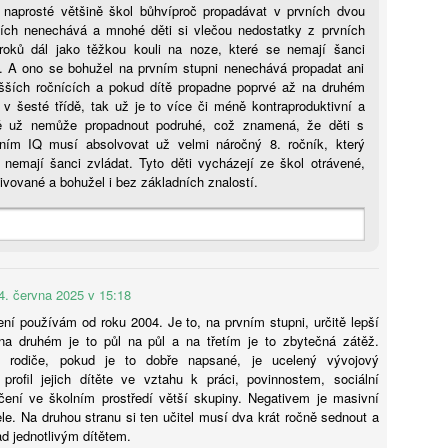
ditel Základní školy Plaňany Martin Šmahel. „Nám ani tak nejde o to,
 naprosté většině škol bůhvíproč propadávat v prvních dvou
stli do nich znalosti nacpeme za osm, nebo za devět let, ale jestli je
cích nenechává a mnohé děti si vlečou nedostatky z prvních
nimi naučíme pracovat,“ říká v Pro a proti z Učitelské platformy
roků dál jako těžkou kouli na noze, které se nemají šanci
 ředitelka Základní školy Pod Beckovem Petra Mazancová.
t. A ono se bohužel na prvním stupni nenechává propadat ani
šších ročnících a pokud dítě propadne poprvé až na druhém
Karolína Blažková: „Člověk to asi musí mít rád.“ Jak
UG
 v šesté třídě, tak už je to více či méně kontraproduktivní a
5
se v pražské garsonce žije učiteli hudby s třiceti tisíci
ě už nemůže propadnout podruhé, což znamená, že děti s
čním IQ musí absolvovat už velmi náročný 8. ročník, který
měsíčně
 nemají šanci zvládat. Tyto děti vycházejí ze škol otrávené,
í děti hrát na kytaru, vydělává kolem 32 tisíc čistého a sám v Praze
vované a bohužel i bez základních znalostí.
dlí jen díky obecnímu bytu. Pro třiatřicetiletého Martina je vlastní
dlení těžko představitelné. Místo toho šetří, přivydělává si hudbou
doufá, že si jednou pořídí maringotku.
4. června 2025 v 15:18
ní používám od roku 2004. Je to, na prvním stupni, určitě lepší
Tobiáš Pospíchal: Brněnský starosta prosadil do čela
UG
a druhém je to půl na půl a na třetím je to zbytečná zátěž.
5
školy svého známého, oba kandidují za Motoristy.
o rodiče, pokud je to dobře napsané, je ucelený vývojový
Střet zájmů odmítá
profil jejich dítěte ve vztahu k práci, povinnostem, sociální
učení ve školním prostředí větší skupiny. Negativem je masivní
ditelem základní školy v Brně-Bystrci se stal Jaromír Špaček, jehož
ele. Na druhou stranu si ten učitel musí dva krát ročně sednout a
běr si před komisí prosadil starosta městské části Tomáš Kratochvíl.
d jednotlivým dítětem.
ba muži v loňském roce společně kandidovali za Motoristy. Podle