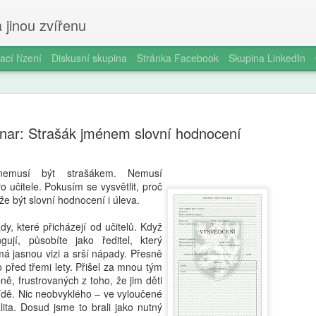
 jinou zvířenu
ací řízení
Diskusní skupina
Stránka Facebook
Skupina LinkedIn
nar: Strašák jménem slovní hodnocení
nemusí být strašákem. Nemusí
 učitele. Pokusím se vysvětlit, proč
Ondřej Štef
AUG
že být slovní hodnocení i úleva.
7
rodičů, 6. 
y, které přicházejí od učitelů. Když
věda dobře
gují, působíte jako ředitel, který
má jasnou vizi a srší nápady. Přesně
Jedno odpoledne v kempu. Ma
lo před třemi lety. Přišel za mnou tým
Vytáhne tyčky, rozloží plach
ně, frustrovaných z toho, že jim děti
nevydrží. „Počkej, já ti udě
řídě. Nic neobvyklého – ve vyloučené
za pět minut. Oheň. Matěj s
alita. Dosud jsme to brali jako nutný