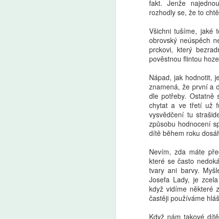
fakt. Jenže najedno
rozhodly se, že to chtěj
Všichni tušíme, jaké 
obrovský neúspěch nej
prckovi, který bezr
pověstnou flintou hoze
Nápad, jak hodnotit, 
znamená, že první a d
dle potřeby. Ostatně 
chytat a ve třetí už
vysvědčení tu straši
způsobu hodnocení spo
dítě během roku dosáh
Nevím, zda máte před
které se často nedoká
tvary ani barvy. Myš
Josefa Lady, je zcela
když vidíme některé z
častěji používáme hlášk
Když nám takové dítě 