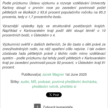
Podle průzkumu Ústavu výzkumu a rozvoje vzdělávání Univerzity
Karlovy stoupl v prvním roce po zavedení povinnosti počet
pětiletých ve školkách z 93,6 procent populačního ročníku na 95,3
procenta, tedy o 1,7 procentního bodu.
Výraznější výsledky byly ve strukturálně postižených krajích.
Například v Karlovarském kraji podíl dětí stoupl téměř o 10
procentních bodů, v Ústeckém o 4.
Výzkumníci ověřili v dalších šetřeních, že šlo často o děti právě ze
znevýhodněných rodin, na něž opatření cílilo nejvíce. I tak ovšem
zůstávala řada pětiletých právě z těchto rodin mimo vzdělávací
systém - podle průzkumu byl tehdy podíl pětiletých v Karlovarském
kraji po zavedení povinnosti pouze 92 procent, v Ústeckém kraji 91
procent.
Publikoval(a)
Janek Wagner
1st June 2025
Štítky:
audio
MŠ
podcast
povinná předškolní docházka
předškolní ročník
přečtěte si
4
Zobrazit komentáře