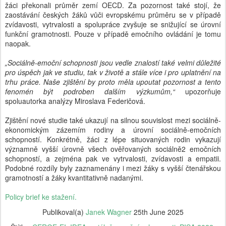
žáci překonali průměr zemí OECD. Za pozornost také stojí, že
zaostávání českých žáků vůči evropskému průměru se v případě
zvídavosti, vytrvalosti a spolupráce zvyšuje se snižující se úrovní
funkční gramotnosti. Pouze v případě emočního ovládání je tomu
naopak.
„Sociálně-emoční schopnosti jsou vedle znalostí také velmi důležité
pro úspěch jak ve studiu, tak v životě a stále více i pro uplatnění na
trhu práce. Naše zjištění by proto měla upoutat pozornost a tento
fenomén být podroben dalším výzkumům,“
upozorňuje
spoluautorka analýzy Miroslava Federičová.
Zjištění nové studie také ukazují na silnou souvislost mezi sociálně-
ekonomickým zázemím rodiny a úrovní sociálně-emočních
schopností. Konkrétně, žáci z lépe situovaných rodin vykazují
významně vyšší úrovně všech ověřovaných sociálně2 emočních
schopností, a zejména pak ve vytrvalosti, zvídavosti a empatii.
Podobné rozdíly byly zaznamenány i mezi žáky s vyšší čtenářskou
gramotností a žáky kvantitativně nadanými.
Policy brief ke stažení.
Publikoval(a)
Janek Wagner
25th June 2025