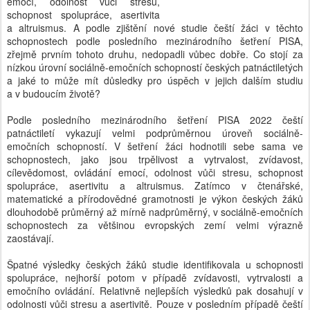
emocí, odolnost vůči stresu,
schopnost spolupráce, asertivita
a altruismus. A podle zjištění nové studie čeští žáci v těchto
schopnostech podle posledního mezinárodního šetření PISA,
zřejmě prvním tohoto druhu, nedopadli vůbec dobře. Co stojí za
nízkou úrovní sociálně-emočních schopností českých patnáctiletých
a jaké to může mít důsledky pro úspěch v jejich dalším studiu
a v budoucím životě?
Podle posledního mezinárodního šetření PISA 2022 čeští
patnáctiletí vykazují velmi podprůměrnou úroveň sociálně-
emočních schopností. V šetření žáci hodnotili sebe sama ve
schopnostech, jako jsou trpělivost a vytrvalost, zvídavost,
cílevědomost, ovládání emocí, odolnost vůči stresu, schopnost
spolupráce, asertivitu a altruismus. Zatímco v čtenářské,
matematické a přírodovědné gramotnosti je výkon českých žáků
dlouhodobě průměrný až mírně nadprůměrný, v sociálně-emočních
schopnostech za většinou evropských zemí velmi výrazně
zaostávají.
Špatné výsledky českých žáků studie identifikovala u schopnosti
spolupráce, nejhorší potom v případě zvídavosti, vytrvalosti a
emočního ovládání. Relativně nejlepších výsledků pak dosahují v
odolnosti vůči stresu a asertivitě. Pouze v posledním případě čeští