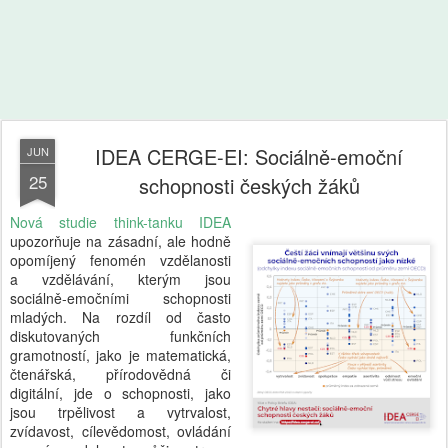
IDEA CERGE-EI: Sociálně-emoční
JUN
25
schopnosti českých žáků
Nová studie think-tanku IDEA
upozorňuje na zásadní, ale hodně
opomíjený fenomén vzdělanosti
a vzdělávání, kterým jsou
sociálně-emočními schopnosti
mladých. Na rozdíl od často
diskutovaných funkčních
gramotností, jako je matematická,
čtenářská, přírodovědná či
digitální, jde o schopnosti, jako
jsou trpělivost a vytrvalost,
zvídavost, cílevědomost, ovládání