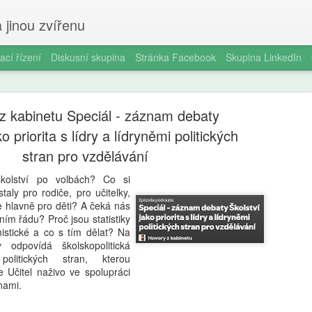
 jinou zvířenu
ací řízení
Diskusní skupina
Stránka Facebook
Skupina LinkedIn
z kabinetu Speciál - záznam debaty
o priorita s lídry a lídryněmi politických
stran pro vzdělávání
kolství po volbách? Co si
Milan Haus
AUG
staly pro rodiče, pro učitelky,
6
le hlavně pro děti? A čeká nás
zkratek: Pr
rním řádu? Proč jsou statistiky
mistické a co s tím dělat? Na
kompetence
 odpovídá školskopolitická
občanství)
olitických stran, kterou
 Učitel naživo ve spolupráci
Zazvonil zvonec a kritickém
nami.
vzdělávání, kde už se nemu
Proč se učit, když stačí n 