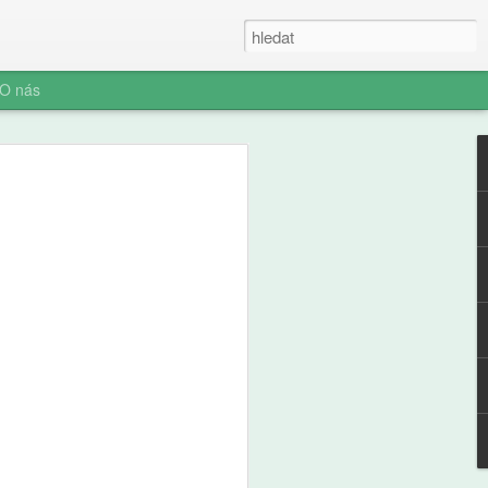
O nás
ner: Iluze rychlých
oč AI není digitální
 (ani digitální
u myšlení je konec. Vítejte v nové éře
síte namáhat: robot to vyřeší za vás.
prompt a 'AI' je vaše? Představujeme