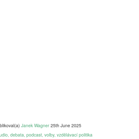
vám revoluční koncept: 'Dig
beztrestně co? Podvádět? T
v koutě a hroutí se pod tíh
nezpracovaných esejů, vy 
algoritmy, aby za vás vytv
hodnoty, etiku a integritu;
místo. Naše motto? Plagiáto
je jen další slovo pro len
úspěchu a staňte se hrdým 
je pro vás nejlepší. Budouc
u toho nesmíte chybět. Stáh
budoucnost ještě dnes!
blikoval(a)
Janek Wagner
25th June 2025
udio
debata
podcast
volby
vzdělávací politika