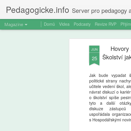
Pedagogicke.info
Server pro pedagogy a
Magazine
Domů
Videa
Podcasty
Revize RVP
Přijím
Hovory 
JUN
Školství jak
25
Jak bude vypadat š
politické strany nachy
učitele vedení škol, a
návrat diskuzí o karié
o školství spíše pesi
tyto a další otázky
diskuze zástupců p
uspořádala organizace
s Hospodářskými novi