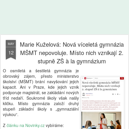
Marie Kuželová: Nová víceletá gymnázia
MAY
MŠMT nepovoluje. Místo nich vznikají 2.
12
stupně ZŠ à la gymnázium
O osmiletá a šestiletá gymnázia je
obrovský zájem, přesto ministerstvo
školství (MŠMT) brání navyšování jejich
kapacit. Ani v Praze, kde jejich vznik
podporuje magistrát, se zakládání nových
tříd nedaří. Soukromé školy však našly
kličku. Místo gymnázia založí druhý
stupeň základní školy s „gymnaziální
výukou“.
Z
článku na Novinky.cz
vybíráme: