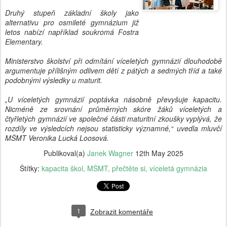
Druhý stupeň základní školy jako
alternativu pro osmileté gymnázium již
letos nabízí například soukromá Fostra
Elementary.
Ministerstvo školství při odmítání víceletých gymnázií dlouhodobě
argumentuje přílišným odlivem dětí z pátých a sedmých tříd a také
podobnými výsledky u maturit.
„U víceletých gymnázií poptávka násobně převyšuje kapacitu.
Nicméně ze srovnání průměrných skóre žáků víceletých a
čtyřletých gymnázií ve společné části maturitní zkoušky vyplývá, že
rozdíly ve výsledcích nejsou statisticky významné,“ uvedla mluvčí
MŠMT Veronika Lucká Loosová.
Publikoval(a)
Janek Wagner
12th May 2025
Štítky:
kapacita škol
MŠMT
přečtěte si
víceletá gymnázia
1
Zobrazit komentáře