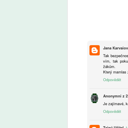
A
Ja
On
Jana Karvaio
s
sc
Tak bezpečnost
ih
vím, tak poku
žákům.
Který mamlas 
Odpovědět
A
Anonymni z 2
U
Je zajímavé, k
in
Odpovědět
tu
Tajný Učitel
1