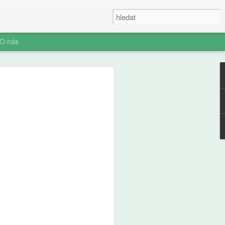
O nás
ákaz mobilů na
0 Čechů, ukázal
ší jsou rodiče a
 Česku podporuje přibližně
ového průzkumu společnosti
 se ho začátkem srpna přes