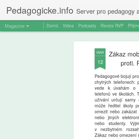
Pedagogicke.info
Server pro pedagogy a
Magazine
Domů
Videa
Podcasty
Revize RVP
Přijím
Zákaz mobi
MAR
12
proti.
Pedagogové bojují prot
chytrých telefonech: p
vede k úvahám o to
telefonů ve školách. T
užívání určují samy 
může ředitel školy p
omezit nebo zakázat 
nebo jiných elektron
nebo studenty. Výji
v nezbytném rozsah
Zákaz nebo omezení m