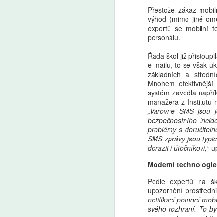
Přestože zákaz mobil
výhod (mimo jiné ome
expertů se mobilní t
personálu.
Řada škol již přistoup
Ondřej Šteffl: Slepá
AUG
e-mailu, to se však uk
7
místa rodičů, 6. část,
základních a středníc
Mnohem efektivnější 
Věci, o kterých věda
systém zavedla napřík
dobře ví, ale vy možná
manažera z Institutu m
ne
„Varovné SMS jsou je
Jedno odpoledne v kempu. Matěj,
bezpečnostního incide
devět let, dostal na starost stan.
problémy s doručiteln
Vytáhne tyčky, rozloží plachtu,
SMS zprávy jsou typic
A
dvě minuty ji otáčí. Táta to
dorazit i útočníkovi,“
up
nevydrží. „Počkej, já ti udělám, ať
Moderní technologie 
tu nejsme do večera." Stan stojí
Za
za pět minut. Oheň. Matěj skládá
v
Podle expertů na šk
dříví do komínku, kouří to,
se
upozornění prostředni
nechytá. „Dej to sem, takhle to
re
notifikací pomocí mobi
nejde." Za chvíli hoří. Palačinky.
co
svého rozhraní. To b
První se roztrhne. „Nech to, já to
s