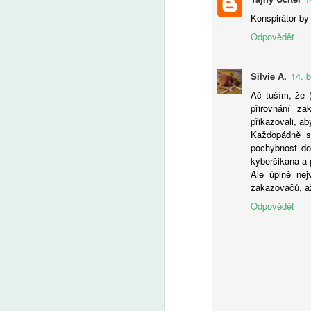
Konspirátor by 
Odpovědět
A
Silvie A.
14. 
Ač tuším, že (
Še
přirovnání z
z 
přikazovali, a
Za
Každopádně s
kt
pochybnost do
Ze
kyberšikana a 
Ale úplně nej
zakazovačů, až
Odpovědět
A
V 
po
ži
na
fo