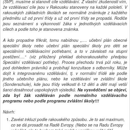
(SVP), musíme si stanovit cíle vzdělávání. Z vlastní zkušenosti vím,
že vzdělávací cíle jsou v Rakousku stanoveny na každé pololetí. V
rakouských základních školách se normálně známkuje z každého
předmětu už od první třídy a už od první třídy se propadá. Rodiče
jsou seznámeni s výkonností žáka v jednotlivých vzdělávacích
cílech a podle toho je stanovena známka.
A kdo propadne třikrát, tomu nabídnou „…. učební plán obecné
speciální školy nebo učební plán speciální školy pro děti se
speciálními vzdělávacími potřebami, a to v závislosti na stupni
postižení….“ (viz přiložený překlad dolnorakouského předpisu
Speciální vzdělávací potřeby). Proces přechodu trvá půl roku, je
pod dohledem právníků a probíhají konzultace s odborníky. Může
dojít k integrovanému vzdělávání, tj. v normální třídě ale podle
jiného učebního plánu, nebo ke vzdělávání ve zvláštní škole
(Sonderschule), kde jsou třídy velikosti 6-12 dětí a děti mají vetší
šanci dosáhnout uspokojivých výsledků.
Na vysvědčení se objeví,
zda byl žák vzděláván podle normálního vzdělávacího
programu nebo podle programu zvláštní školy!!!
Návrh:
Zavést inkluzi podle rakouského způsobu. Je to asi maximum,
co se dá prosadit na Radě Evropy. (Nebo se na Radu Evropy