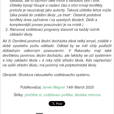
vykašlat, ale to bychom také mohli s vaničkou vylít i dítě.
Učitelky bývají hloupé a nadaní žáci s nimi mívají konflikty,
protože je neuznávají jako autority. Taková učitelka lehce může
žáka poslat do zvláštní školy „za trest“. Ostatně podobné
konflikty dnes zažíváme i na vysokých školách. Delší a
komplexnější proces posuzování je na místě.)
Rámcové vzdělávací programy stanovit na každý ročník
základní školy.
Ad 3) Osmiletá povinná školní docházka dává velký smysl, zvláště v
době vysokého počtu odkladů. Odklad by se měl vždy podložit
důkladným odborným posouzením. V Rakousku mají také
devítiletou povinnou školní docházku, ale fakticky se učí systémem
4 roky základní škola + 4 roky nižší střední škola. Kdo nepřechází
na vyšší střední školu, má povinný rok polytechnické školy.
Obrázek: Struktura rakouského vzdělávacího systému.
Publikoval(a)
Janek Wagner
14th March 2025
Štítky:
přečtěte si
vzdělávací politika
školská reforma