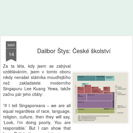
MAR
Dalibor Štys: České školství
14
Za ta léta, kdy jsem se zabýval
vzděláváním, jsem v tomto oboru
nikdy nenašel státníka moudřejšího
než zakladatele moderního
Singapuru Lee Kuang Yewa, takže
začnu pár jeho citáty:
“If I tell Singaporeans – we are all
equal regardless of race, language,
religion, culture, then they will say,
‘Look, I’m doing poorly. You are
responsible.’ But I can show that