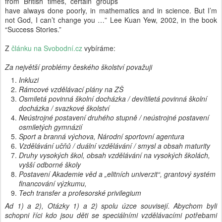
from British times, certain groups
have always done poorly, in mathematics and in science. But I’m
not God, I can’t change you …” Lee Kuan Yew, 2002, in the book
“Success Stories.”
Z
článku na Svobodní.cz
vybíráme:
Za největší problémy českého školství považuji
Inkluzi
Rámcové vzdělávací plány na ZŠ
Osmiletá povinná školní docházka / devítiletá povinná školní
docházka / svazkové školství
Neústrojné postavení druhého stupně / neústrojné postavení
osmiletých gymnázií
Sport a branná výchova, Národní sportovní agentura
Vzdělávání učňů / duální vzdělávání / smysl a obsah maturity
Druhy vysokých škol, obsah vzdělávání na vysokých školách,
vyšší odborné školy
Postavení Akademie věd a „elitních univerzit“, grantový systém
financování výzkumu,
Tech transfer a profesorské privilegium
Ad 1) a 2), Otázky 1) a 2) spolu úzce souvisejí. Abychom byli
schopni říci kdo jsou děti se speciálními vzdělávacími potřebami