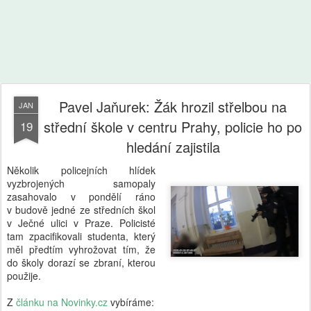
Pavel Jaňurek: Žák hrozil střelbou na
JAN
střední škole v centru Prahy, policie ho po
19
hledání zajistila
Několik policejních hlídek
vyzbrojených samopaly
zasahovalo v pondělí ráno
v budově jedné ze středních škol
v Ječné ulici v Praze. Policisté
tam zpacifikovali studenta, který
měl předtím vyhrožovat tím, že
do školy dorazí se zbraní, kterou
použije.
Z
článku na Novinky.cz
vybíráme: