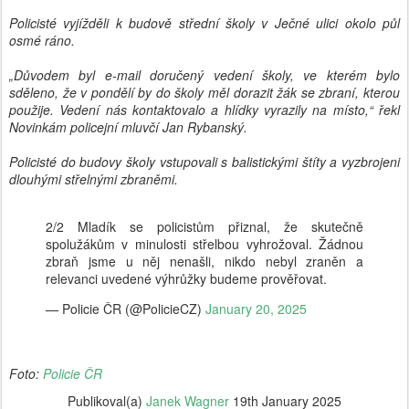
Policisté vyjížděli k budově střední školy v Ječné ulici okolo půl
osmé ráno.
„Důvodem byl e-mail doručený vedení školy, ve kterém bylo
sděleno, že v pondělí by do školy měl dorazit žák se zbraní, kterou
použije. Vedení nás kontaktovalo a hlídky vyrazily na místo,“ řekl
Novinkám policejní mluvčí Jan Rybanský.
Policisté do budovy školy vstupovali s balistickými štíty a vyzbrojeni
dlouhými střelnými zbraněmi.
2/2 Mladík se policistům přiznal, že skutečně
spolužákům v minulosti střelbou vyhrožoval. Žádnou
zbraň jsme u něj nenašli, nikdo nebyl zraněn a
relevanci uvedené výhrůžky budeme prověřovat.
— Policie ČR (@PolicieCZ)
January 20, 2025
Foto:
Policie ČR
Publikoval(a)
Janek Wagner
19th January 2025