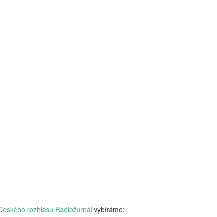
vám revoluční koncept: 'Dig
beztrestně co? Podvádět? T
v koutě a hroutí se pod tíh
nezpracovaných esejů, vy 
algoritmy, aby za vás vytv
hodnoty, etiku a integritu;
místo. Naše motto? Plagiáto
je jen další slovo pro len
úspěchu a staňte se hrdým 
je pro vás nejlepší. Budouc
u toho nesmíte chybět. Stáh
budoucnost ještě dnes!
Českého rozhlasu Radiožurnál
vybíráme: