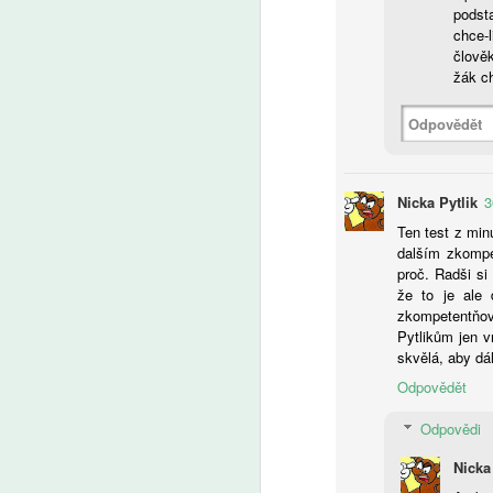
podsta
A
chce-l
člověk
žák ch
Fa
pl
Odpovědět
je
Pr
Pa
v
Nicka Pytlik
3
v 
Ten test z min
dalším zkompe
proč. Radši si
A
že to je ale 
zkompetentňová
AI
Pytlikům jen v
ro
skvělá, aby dá
Uč
Odpovědět
Žá
m
Odpovědi
Nicka 