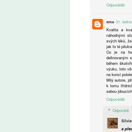
e
Odpovědět
pe
A
a 
bu
ema
31. ledna
pů
Ž
Kvalita a kva
t
tr
náhodnými slo
kt
u
svých léků, že
od
jak to té pilul
Cl
Co je na ho
V
definovaným sl
během školního
výuku, toto v
na konci polole
A
Milý autore, j
k tomu třídni
sebou jdoucích
V
Odpovědět
zv
o
Odpovědi
Silvie
a pře