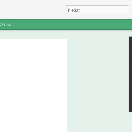
O nás
ner: Iluze rychlých
oč AI není digitální
 (ani digitální
u myšlení je konec. Vítejte v nové éře
síte namáhat: robot to vyřeší za vás.
prompt a 'AI' je vaše? Představujeme