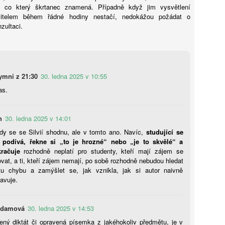
e, co který škrtanec znamená. Případně když jim vysvětlení
Karolína Blažková: „Člověk to asi musí mít rád.“ Jak
UG
čitelem během řádné hodiny nestačí, nedokážou požádat o
5
se v pražské garsonce žije učiteli hudby s třiceti tisíci
nzultaci.
měsíčně
í děti hrát na kytaru, vydělává kolem 32 tisíc čistého a sám v Praze
dlí jen díky obecnímu bytu. Pro třiatřicetiletého Martina je vlastní
dlení těžko představitelné. Místo toho šetří, přivydělává si hudbou
doufá, že si jednou pořídí maringotku.
mni z 21:30
30. ledna 2025 v 10:55
as.
n
30. ledna 2025 v 14:01
Tobiáš Pospíchal: Brněnský starosta prosadil do čela
UG
dy se se Silvií shodnu, ale v tomto ano. Navíc,
studující se
5
školy svého známého, oba kandidují za Motoristy.
 podívá, řekne si „to je hrozné“ nebo „je to skvělé“ a
Střet zájmů odmítá
račuje
rozhodně neplatí pro studenty, kteří mají zájem se
ditelem základní školy v Brně-Bystrci se stal Jaromír Špaček, jehož
vat, a ti, kteří zájem nemají, po sobě rozhodně nebudou hledat
běr si před komisí prosadil starosta městské části Tomáš Kratochvíl.
tu chybu a zamýšlet se, jak vznikla, jak si autor naivně
ba muži v loňském roce společně kandidovali za Motoristy. Podle
avuje.
otikorupčního analytika vyvolávají okolnosti Špačkova výběru
chyby, sám starosta pak odmítá, že by hrála politická blízkost při
běru roli.
Adamová
30. ledna 2025 v 14:53
ený diktát či opravená písemka z jakéhokoliv předmětu, je v