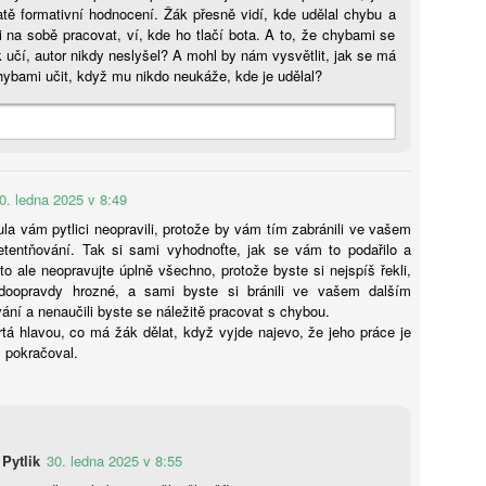
tě formativní hodnocení. Žák přesně vidí, kde udělal chybu a
Hana Lanková: Děti nepotřebují zakázat sociální sítě,
UG
i na sobě pracovat, ví, kde ho tlačí bota. A to, že chybami se
5
jen se je naučit používat, říká studentka
 učí, autor nikdy neslyšel? A mohl by nám vysvětlit, jak se má
ybami učit, když mu nikdo neukáže, kde je udělal?
kt, že děti dnes používají sociální sítě dřív, než jim to samotné
atformy oficiálně dovolují, není žádnou novinkou. Jak ale ovlivňují
jich pozornost a jak jsou děti schopné rozeznat manipulativní obsah?
ávě to přimělo osmnáctiletou Elu Doležalovou z Mikulovic na
rdubicku pustit se do vlastního výzkumu. Svá zjištění teď mění ve
zdělávací hru, která má dětem pomoci bezpečněji se pohybovat
0. ledna 2025 v 8:49
online světě.
ula vám pytlici neopravili, protože by vám tím zabránili ve vašem
tentňování. Tak si sami vyhodnoťte, jak se vám to podařilo a
 to ale neopravujte úplně všechno, protože byste si nejspíš řekli,
Milan Hausner: AI Act ve škole: Připravte se na nový
UG
doopravdy hrozné, a sami byste si bránili ve vašem dalším
4
svět, nebo se připravte na konec II.
ní a nenaučili byste se náležitě pracovat s chybou.
 Act se tváří jako hasičák, který chrlí formuláře místo pěny. Regulace
rtá hlavou, co má žák dělat, když vyjde najevo, že jeho práce je
zdává certifikáty, zatímco serverovna hoří v přímém přenosu.
l pokračoval.
itel‑úředník s razítkem „Compliance“ hledá smysl v kouři paragrafů.
k si dělá selfie s robotem, protože „riziko je cool“. A škola? Ta si
yslí, že bezpečnost začíná podpisem, ne pochopením.
Pytlik
30. ledna 2025 v 8:55