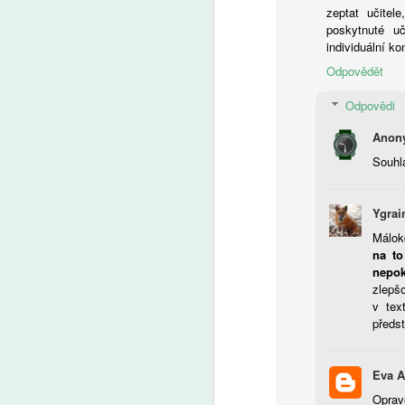
zeptat učitel
A
poskytnuté u
individuální ko
Odpovědět
Uč
by
Odpovědi
by
a 
Anony
Souhl
Ygrai
A
Málok
na to
nepok
Ře
zlepšo
vý
v tex
O
předst
pr
po
vý
Eva 
Oprav