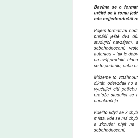
Bavíme se o format
určitě se k tomu ješ
nás nejjednodušší ro
Markéta Lankašová:
AUG
6
Ministr Plaga chce
Pojem formativní hodn
zachovat přípravné
přináší ještě dva důl
třídy. Je to chaos,
studující navzájem,
stěžují si ředitelé škol
sebehodnocení, vrs
autoritou – tak je do
Přípravné třídy pomáhají dětem
na svůj produkt, úloh
s přechodem ze školky do
se to podařilo, nebo n
základní školy. Od roku 2029
A
měly kvůli zpřísnění odkladů
Můžeme to vztáhnout 
zaniknout, ministr školství Plaga
diktát, odevzdali ho 
chce však rozhodnutí zrušit
Še
vyučující cítí potřeb
a přípravky zachovat. Ředitelé
z 
protože studující se 
škol i odborníci to vítají, jen jim
Za
nepokračuje.
vadí zatím nejasná koncepce.
kt
Ze
Kdežto když se k chybě
místa, kde se má chyba
a zkoušet přijít na
sebehodnocení.