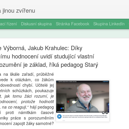
 jinou zvířenu
ací řízení
Diskusní skupina
Stránka Facebook
Skupina LinkedIn
e Výborná, Jakub Krahulec: Díky
ímu hodnocení uvidí studující vlastní
ozumění je základ, říká pedagog Starý
 na škále zařadí, průběžné
Milan Haus
AUG
 vede k otázkám, co žákům
6
ovedností chybí. Učitelé jej
zkratek: Pr
tletních schůzkách, poukazuje
at, jak tomu žáci rozumí, je
kompetence
dnocení, protože hodnotit
občanství)
 na co reaguji,“
hájí pedagog
ní proti námitkám časové
Zazvonil zvonec a kritickém
chniky práce s porozuměním
vzdělávání, kde už se nemu
dnocení zapojit žáky samotné?
Proč se učit, když stačí n 