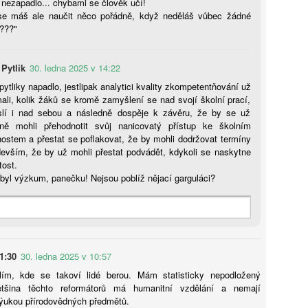
nezapadlo... chybami se člověk učí!
se máš ale naučit něco pořádně, když neděláš vůbec žádné
Předávání informací z mateřské do základní školy
UG
???"
4
(záznam workshopu)
áznam workshopu Předávání informací z mateřské do základní školy
Pytlik
30. ledna 2025 v 14:22
od vedením Sandry Bejdákové a Kateřiny Dobruské. Workshop se
kutečnil v rámci konference Jak podpořit plynulý přechod z mateřské
pytliky napadlo, jestlipak analytici kvality zkompetentňování už
o základní školy dne 15. dubna 2026. Tato konference nabídla
li, kolik žáků se kromě zamyšlení se nad svojí školní prací,
dpovědi na otázky: Jaké jsou priority MŠMT pro nadcházející období?
lí i nad sebou a následně dospěje k závěru, že by se už
ak se na problematiku přechodu dětí z MŠ do ZŠ dívá ČŠI? Které
ně mohli přehodnotit svůj nanicovatý přístup ke školním
gislativní změny aktuálně ovlivňují školní praxi? A proč podporovat
ostem a přestat se poflakovat, že by mohli dodržovat termíny
aptaci a kontinuitu vzdělávání?
devším, že by už mohli přestat podvádět, kdykoli se naskytne
tost.
byl výzkum, panečku! Nejsou poblíž nějací garguláci?
AI a budoucnost vzdělávání: Od technologické skepse
UG
4
k pedagogickému záměru
učasná debata o roli umělé inteligence (AI) ve vzdělávání
ředstavuje kritický strategický moment, který zásadně přehodnocuje
tah mezi technologií a kognitivním vývojem. Nejde o pouhou integraci
vých nástrojů, ale o reakci na hluboký společenský paradox: rostoucí
1:30
30. ledna 2025 v 10:57
šudypřítomnost velkých jazykových modelů (LLM) naráží na
ím, kde se takoví lidé berou. Mám statisticky nepodložený
zprecedentní odpor rodičů i zákonodárců vůči digitálnímu přesycení.
tšina těchto reformátorů má humanitní vzdělání a nemají
jdůležitějším poznatkem je nutnost striktního rozlišení mezi pouhým
výukou přírodovědných předmětů.
ýkonem úkolu a skutečným procesem učení. Zatímco AI dokáže