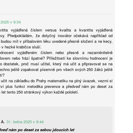
fektivně simulovat výsledek, skutečné vzdělávání vyžaduje cílený
dagogický záměr, který vrací do centra pozornosti lidskou interakci
Bohumil Kartous: Neříkejte dětem, že dobře už bylo.
UG
kognitivní úsilí. Pro odbornou veřejnost z toho vyplývá, že
4
Vychováváme generaci bez naděje
doucnost nespočívá v kvantitě technologií, ale v jejich schopnosti
 2025 v 9:34
sobit jako „zesilovač“ lidské inteligence, nikoli jako její náhrada. Tato
ijeme v době exponenciálního technologického skoku. Zatímco dříve
ntita vyjádřená číslem versus kvalita a kvantita vyjádřená
ransformace vyžaduje hlubší pochopení společenského kontextu, ve
valo přijetí inovací desítky let, dnes AI mění trh práce i lidské
vy. Předpokládám, že dotyčný inovátor očekává například od
erém se nedůvěra v technologie střetává s jejich nevyhnutelností.
važování během několika týdnů. Jak v tomto chaosu vychovat
 budou mít v příbalovém léku uvedené přesně složení a ne kecy,
olnou generaci a neztratit smysl života? Hostem rozhovoru First
ce v hezké krabičce sluší.
ass je Mgr. Bohumil Kartous, Ph.D. – pedagog, publicista a prorektor
dnocení vyjádřeném číslem nebo přesně a nezaměnitelně
ysoké školy ekonomie a managementu (VŠEM).
ovem nebo frází špatné? Příležitostí ke slovnímu hodnocení je
 dostatek, proč musí učitel, který má učit a připravovat se na
šechno ještě zopakovat písemně pro všech svých 250 žáků ještě
tí?
Tisková zpráva České konference rektorů k rozpočtu
UG
di učit na základku do Prahy matematiku na plný úvazek, vezmi si
4
ctví plus funkci metodika prevence a předveď nám po deset za
veřejných VŠ 2027-2028
 let tento 250 stránkový výkon každé pololetí.
eřejné vysoké školy v České republice v reakci na demografický vývoj
yšují počty nově přijatých studentů, ale současně sdílejí vážné
bavy ohledně přípravy rozpočtu na roky 2027 a 2028.
 A.
31. ledna 2025 v 9:44
dveď nám po deset za sebou jdoucích let