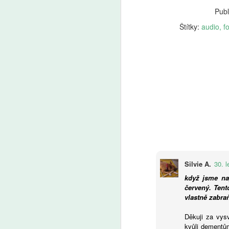
A
Publ
Štítky:
audio
f
V 
po
ži
na
fo
f
da
d
k
ri
A
kt
za
že
vs
P
Silvie A.
30. 
a
(
kl
když jsme nap
tř
s
červený. Tent
ře
vlastně zabra
je
s 
Děkuji za vys
a
kvůli dementům