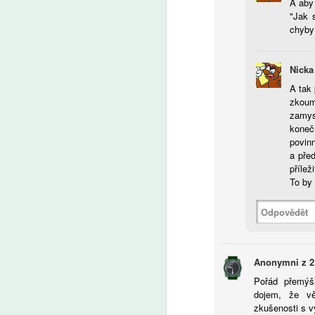
A aby 
"Jak 
A
chyby
Z
Nicka 
p
us
A tak 
d
zkouma
o
zamys
J
koneč
le
povinn
ad
a pře
příleži
To by 
A
Odpovědět
So
p
vz
no
Anonymni z 2
v
Pořád přemýšl
be
dojem, že vě
Ne
zkušenosti s 
v