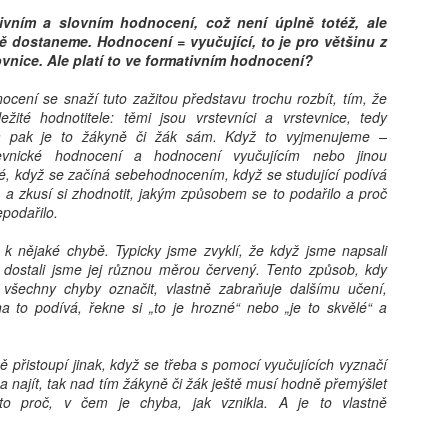
ivním a slovním hodnocení, což není úplně totéž, ale
tě dostaneme. Hodnocení = vyučující, to je pro většinu z
vnice. Ale platí to ve formativním hodnocení?
Jaroslav Mašek:
24. 8.: Online
AUG
AUG
6
6
Trojský medvídek:
workshop – AI do ŠVP
ocení se snaží tuto zažitou představu trochu rozbít, tím, že
význam lidské výchovy
(bez omáčky a
ežité hodnotitele: těmi jsou vrstevníci a vrstevnice, tedy
v době dětských AI
nesmyslů)
 a pak je to žákyně či žák sám. Když to vyjmenujeme –
společníků
tevnické hodnocení a hodnocení vyučujícím nebo jinou
Jak smysluplně zapojit umělou
bré, když se začíná sebehodnocením, když se studující podívá
inteligenci do tvorby a aktualizace
Jak u dětí rozvíjet vztahy,
u a zkusí si zhodnotit, jakým způsobem se to podařilo a proč
ŠVP? Online workshop je určený
zvídavost a celoživotní učení
epodařilo.
pro pracovníky škol, kteří chtějí
v éře AI? Renomovaná pediatrička
Ondřej Šteffl: Slepá místa rodičů, 5. část, Věci, o
UG
postupovat systematicky,
Dana Suskind nabízí odpovědi ve
k nějaké chybě. Typicky jsme zvyklí, že když jsme napsali
6
bezpečně a s reálným dopadem.
kterých věda dobře ví, ale vy možná ne
své nové knize, která je
a dostali jsme jej různou měrou červený. Tento způsob, kdy
Získáte: konkrétní scénáře využití
základním průvodcem nejen pro
stý den dovolené, prší. Táta si po snídani otevře mobil. Přišel mail
u všechny chyby označit, vlastně zabraňuje dalšímu učení,
AI ve ŠVP, přehled rizik a jak je
rodiče.
práce — nic hrozného, ale bude to průšvih a vyřešit se to teď nedá.
na to podívá, řekne si „to je hrozné“ nebo „je to skvělé“ a
řídit, ukázky využitelné ihned ve
vře mobil, neřekne nic. Jen si sedne a začne mlčky skládat plavky,
škole, inspiraci pro práci celého
eré nikdo skládat nechtěl. Máma se po chvíli zeptá, co je. „Nic."
sboru.
ptá se ještě jednou, ostřeji. Táta odpoví ještě kratší větou.
 přistoupí jinak, když se třeba s pomocí vyučujících vyznačí
 najít, tak nad tím žákyně či žák ještě musí hodně přemýšlet
 to proč, v čem je chyba, jak vznikla. A je to vlastně