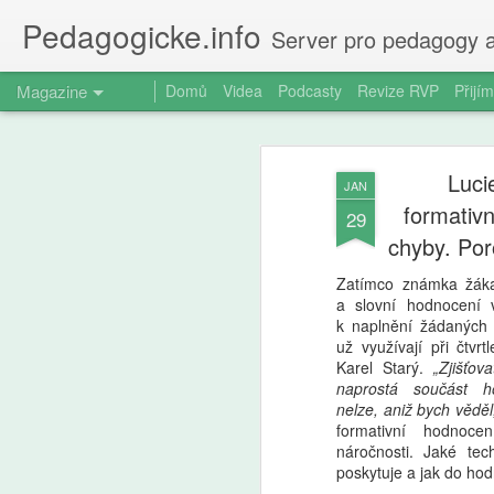
Pedagogicke.info
Server pro pedagogy a
Magazine
Domů
Videa
Podcasty
Revize RVP
Přijím
Luci
JAN
formativn
29
chyby. Por
Zatímco známka žáka
a slovní hodnocení
k naplnění žádaných d
už využívají při čtvr
Karel Starý.
„Zjišťov
naprostá součást ho
nelze, aniž bych věděl,
formativní hodnoce
náročnosti. Jaké te
poskytuje a jak do ho