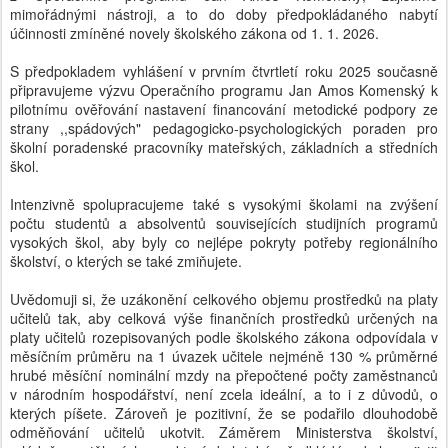
mimořádnými nástroji, a to do doby předpokládaného nabytí
účinnosti zmíněné novely školského zákona od 1. 1. 2026.
S předpokladem vyhlášení v prvním čtvrtletí roku 2025 současně
připravujeme výzvu Operačního programu Jan Amos Komenský k
pilotnímu ověřování nastavení financování metodické podpory ze
strany ,,spádových" pedagogicko-psychologických poraden pro
školní poradenské pracovníky mateřských, základních a středních
škol.
Intenzivně spolupracujeme také s vysokými školami na zvýšení
počtu studentů a absolventů souvisejících studijních programů
vysokých škol, aby byly co nejlépe pokryty potřeby regionálního
školství, o kterých se také zmiňujete.
Uvědomuji si, že uzákonění celkového objemu prostředků na platy
učitelů tak, aby celková výše finančních prostředků určených na
platy učitelů rozepisovaných podle školského zákona odpovídala v
měsíčním průměru na 1 úvazek učitele nejméně 130 % průměrné
hrubé měsíční nominální mzdy na přepočtené počty zaměstnanců
v národním hospodářství, není zcela ideální, a to i z důvodů, o
kterých píšete. Zároveň je pozitivní, že se podařilo dlouhodobě
odměňování učitelů ukotvit. Záměrem Ministerstva školství,