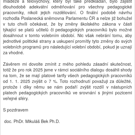
mládeže a tělovýchovy, který byl také předkládán, bylo zajistit
dlouhodobě adekvátní odměňování pro všechny pedagogické
pracovníky, nikoli jejich rozdělování. O finální podobě návrhu
rozhodla Poslanecká sněmovna Parlamentu ČR a nelze již bohužel
v tuto chvíli očekávat, že by změny školského zákona v části
týkající se platů učitelů či pedagogických pracovníků bylo možné
dosáhnout v tomto volebním období. Nic však nebrání tomu, aby
jednotlivé politické strany a uskupení promítly tyto změny do svých
volebních programů pro následující volební období, pokud je uznají
za vhodné.
Závěrem mi dovolte zmínit z mého pohledu zásadní skutečnost,
totiž že pro rok 2025 jsme v rámci sociálního dialogu dosáhli shody
na tom, že se mají platové tarify všech pedagogických pracovníků
od 1. 1. 2025 zvýšit o 7 %. Toto rozhodnutí považuji za důležité,
protože i díky němu se nám podaří zvýšit rozdíl v nástupních
platech pedagogických pracovníků ve srovnání s jinými pozicemi
veřejné sféry.
S pozdravem
doc. PhDr. Mikuláš Bek Ph.D.