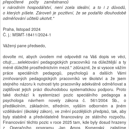
přepočtené počty zaměstnanců
v národním hospodářství, není zcela ideální, a to i z důvodů,
o kterých píšete. Zároveň je pozitivní, že se podařilo dlouhodobě
odměňování učitelů ukotvit."
Praha, listopad 2024
Č. j.: MSMT-18411/2024-1
Vážený pane předsedo,
dovolte mi, abych úvodem mé odpovědi na Váš dopis ve věci,
cituji:,,...selektování pedagogických pracovníků na důležitější a ty
méně důležité prostřednictvím mezd." zdůraznil, že si vysoce vážím
práce speciálních pedagogů, psychologů a dalších Vámi
zmiňovaných pedagogických pracovníků ve školství a že jsem
stejného názoru k nutnosti tyto pracovníky adekvátně odměňovat a
zajišťovat jejich práci dlouhodobou systematickou podporu. Proto
také dochází k systemizaci pozic speciálního pedagoga a
psychologa návrhem novely zákona č. 561/2004 Sb., o
předškolním, základním, středním, vyšším odborném a jiném
vzdělávání (školský zákon), ve znění pozdějších předpisů, tak, aby
byly stabilně a předvídatelně financovány ze státního rozpočtu.
Financování těchto pozic v roce 2025 tam, kde byly dosud hrazeny
z Operačního programu Jan Amos Komenský, zajistíme