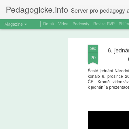
Pedagogicke.info
Server pro pedagogy a
Magazine
Domů
Videa
Podcasty
Revize RVP
Přijím
6. jedn
DEC
20
Šesté jednání Národn
konalo 6. prosince 
ČR. Kromě videozáz
k jednání a prezentace