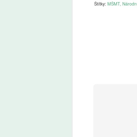
Štítky:
MŠMT
Národní
A
Fa
pl
je
Pr
Pa
v
v 
A
AI
ro
Uč
Žá
m