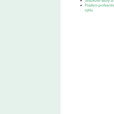
Svazkove-skoly-a-
Posileni-profesni
cyklu
Markéta Lankašová:
AUG
6
Ministr Plaga chce
zachovat přípravné
třídy. Je to chaos,
stěžují si ředitelé škol
Přípravné třídy pomáhají dětem
s přechodem ze školky do
základní školy. Od roku 2029
A
měly kvůli zpřísnění odkladů
zaniknout, ministr školství Plaga
chce však rozhodnutí zrušit
Še
a přípravky zachovat. Ředitelé
z 
škol i odborníci to vítají, jen jim
Za
vadí zatím nejasná koncepce.
kt
Ze