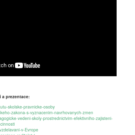
vám revoluční koncept: 'Dig
beztrestně co? Podvádět? T
v koutě a hroutí se pod tíh
nezpracovaných esejů, vy 
algoritmy, aby za vás vytv
hodnoty, etiku a integritu;
místo. Naše motto? Plagiáto
je jen další slovo pro len
úspěchu a staňte se hrdým 
je pro vás nejlepší. Budouc
u toho nesmíte chybět. Stáh
budoucnost ještě dnes!
 a prezentace:
tutu-skolske-pravnicke-osoby
lskeho-zakona-s-vyznacenim-navrhovanych-zmen
gogicke-vedeni-skoly-prostrednictvim-efektivniho-zajisteni-
cinnosti
-vzdelavani-v-Evrope