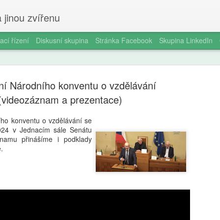
 jinou zvířenu
ací řízení
Diskusní skupina
Stránka Facebook
Skupina LinkedIn
ání Národního konventu o vzdělávání
(videozáznam a prezentace)
ího konventu o vzdělávání se
2024 v Jednacím sále Senátu
Milan Haus
AUG
namu přinášíme i podklady
6
zkratek: Pr
.
kompetence
občanství)
Zazvonil zvonec a kritickém
vzdělávání, kde už se nemu
Proč se učit, když stačí n 