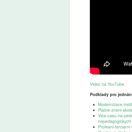
Video na YouTube.
Podklady pro jednání
Modernizace-insti
Platne-zneni-sko
Vice-casu-na-peda
nepedagogickych-
Profesni-terciarni