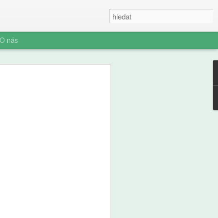
O nás
ner: Iluze rychlých
oč AI není digitální
 (ani digitální
u myšlení je konec. Vítejte v nové éře
síte namáhat: robot to vyřeší za vás.
prompt a 'AI' je vaše? Představujeme