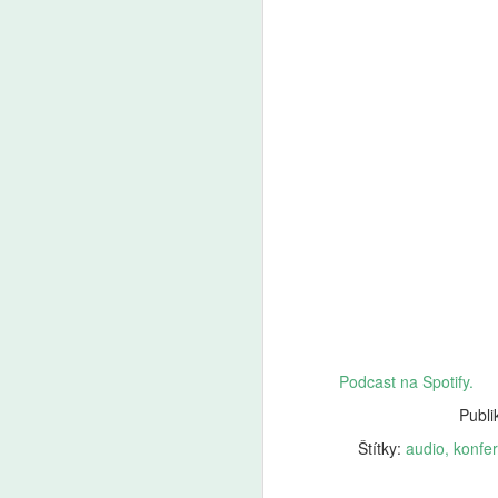
Podcast na Spotify.
Publi
Štítky:
audio
konfe