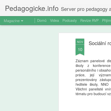
Pedagogicke.info
Server pro pedagogy a
Magazine
Domů
Videa
Podcasty
Revize RVP
Přijím
Sociální 
NOV
10
Záznam panelové dis
školy z konferenc
personálního i obsaho
práce, její význ
prezentovány zástu
ředitele školy, NNO
Všichni panelisté vn
tématu pro budoucí vzd