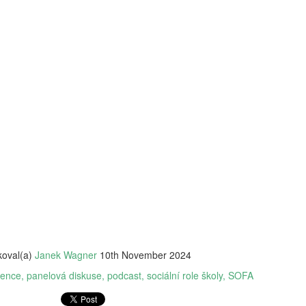
vám revoluční koncept: 'Dig
beztrestně co? Podvádět? T
v koutě a hroutí se pod tíh
nezpracovaných esejů, vy 
algoritmy, aby za vás vytv
hodnoty, etiku a integritu;
místo. Naše motto? Plagiáto
je jen další slovo pro len
úspěchu a staňte se hrdým 
je pro vás nejlepší. Budouc
u toho nesmíte chybět. Stáh
budoucnost ještě dnes!
koval(a)
Janek Wagner
10th November 2024
rence
panelová diskuse
podcast
sociální role školy
SOFA