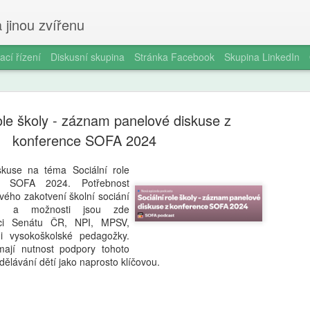
 jinou zvířenu
ací řízení
Diskusní skupina
Stránka Facebook
Skupina LinkedIn
role školy - záznam panelové diskuse z
konference SOFA 2024
kuse na téma Sociální role
e SOFA 2024. Potřebnost
Milan Haus
AUG
vého zakotvení školní sociání
6
zkratek: Pr
am a možnosti jsou zde
pci Senátu ČR, NPI, MPSV,
kompetence
 i vysokoškolské pedagožky.
ímají nutnost podpory tohoto
občanství)
ělávání dětí jako naprosto klíčovou.
Zazvonil zvonec a kritickém
vzdělávání, kde už se nemu
Proč se učit, když stačí n 