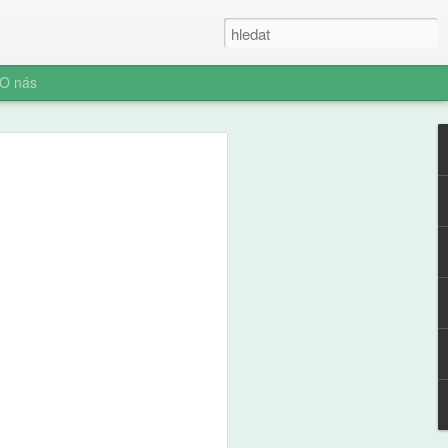
O nás
ner: Iluze rychlých
oč AI není digitální
 (ani digitální
u myšlení je konec. Vítejte v nové éře
síte namáhat: robot to vyřeší za vás.
prompt a 'AI' je vaše? Představujeme