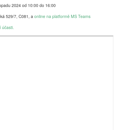
vám revoluční koncept: 'Dig
stopadu 2024 od 10:00 do 16:00
beztrestně co? Podvádět? T
v koutě a hroutí se pod tíh
ká 529/7, C081, a
online na platformě MS Teams
nezpracovaných esejů, vy 
algoritmy, aby za vás vytv
 účasti.
hodnoty, etiku a integritu;
místo. Naše motto? Plagiáto
je jen další slovo pro len
úspěchu a staňte se hrdým 
je pro vás nejlepší. Budouc
u toho nesmíte chybět. Stáh
budoucnost ještě dnes!