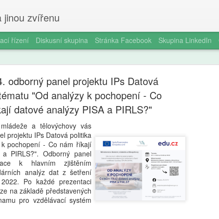
 jinou zvířenu
ací řízení
Diskusní skupina
Stránka Facebook
Skupina LinkedIn
 4. odborný panel projektu IPs Datová
k tématu "Od analýzy k pochopení - Co
ají datové analýzy PISA a PIRLS?"
í, mládeže a tělovýchovy vás
Milan Haus
AUG
l projektu IPs Datová politika
6
 k pochopení - Co nám říkají
zkratek: Pr
 a PIRLS?". Odborný panel
tace k hlavním zjištěním
kompetence
árních analýz dat z šetření
občanství)
2022. Po každé prezentaci
uze na základě představených
Zazvonil zvonec a kritickém
znamu pro vzdělávací systém
vzdělávání, kde už se nemu
Proč se učit, když stačí n 