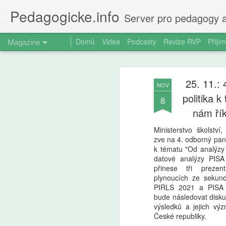
Pedagogicke.info
Server pro pedagogy a
Magazine
Domů
Videa
Podcasty
Revize RVP
Přijím
25. 11.:
NOV
politika 
8
nám řík
Ministerstvo školstv
zve na 4. odborný pane
k tématu "Od analýzy
datové analýzy PISA
přinese tři prezen
plynoucích ze sekund
PIRLS 2021 a PISA 
bude následovat disk
výsledků a jejich vý
České republiky.