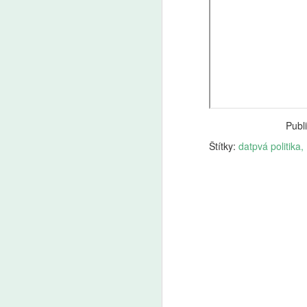
Markéta Lankašová:
AUG
6
Ministr Plaga chce
zachovat přípravné
třídy. Je to chaos,
stěžují si ředitelé škol
Přípravné třídy pomáhají dětem
Publ
s přechodem ze školky do
Štítky:
datpvá politika
základní školy. Od roku 2029
A
měly kvůli zpřísnění odkladů
zaniknout, ministr školství Plaga
chce však rozhodnutí zrušit
Še
a přípravky zachovat. Ředitelé
z 
škol i odborníci to vítají, jen jim
Za
vadí zatím nejasná koncepce.
kt
Ze