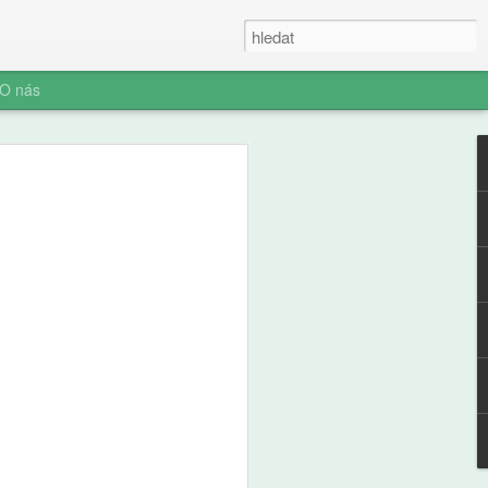
O nás
ner: Iluze rychlých
oč AI není digitální
 (ani digitální
u myšlení je konec. Vítejte v nové éře
síte namáhat: robot to vyřeší za vás.
prompt a 'AI' je vaše? Představujeme