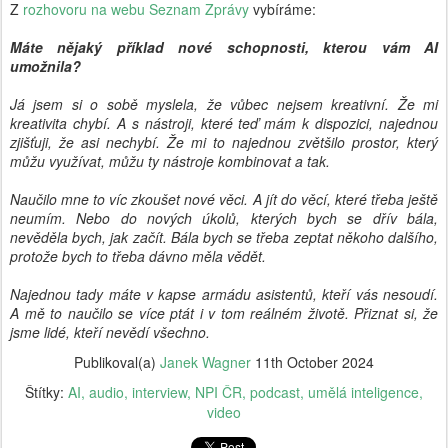
Z
rozhovoru na webu Seznam Zprávy
vybíráme:
Máte nějaký příklad nové schopnosti, kterou vám AI
umožnila?
Já jsem si o sobě myslela, že vůbec nejsem kreativní. Že mi
kreativita chybí. A s nástroji, které teď mám k dispozici, najednou
zjišťuji, že asi nechybí. Že mi to najednou zvětšilo prostor, který
můžu využívat, můžu ty nástroje kombinovat a tak.
Naučilo mne to víc zkoušet nové věci. A jít do věcí, které třeba ještě
neumím. Nebo do nových úkolů, kterých bych se dřív bála,
nevěděla bych, jak začít. Bála bych se třeba zeptat někoho dalšího,
protože bych to třeba dávno měla vědět.
Najednou tady máte v kapse armádu asistentů, kteří vás nesoudí.
A mě to naučilo se více ptát i v tom reálném životě. Přiznat si, že
jsme lidé, kteří nevědí všechno.
Publikoval(a)
Janek Wagner
11th October 2024
Štítky:
AI
audio
interview
NPI ČR
podcast
umělá inteligence
video