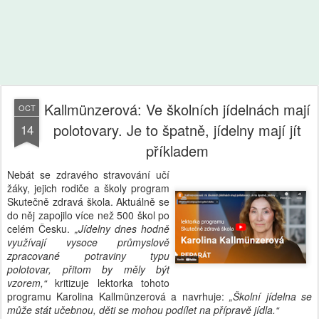
Kallmünzerová: Ve školních jídelnách mají
OCT
polotovary. Je to špatně, jídelny mají jít
14
příkladem
Nebát se zdravého stravování učí
žáky, jejich rodiče a školy program
Skutečně zdravá škola. Aktuálně se
do něj zapojilo více než 500 škol po
celém Česku.
„Jídelny dnes hodně
využívají vysoce průmyslově
zpracované potraviny typu
polotovar, přitom by měly být
vzorem,“
kritizuje lektorka tohoto
programu Karolina Kallmünzerová a navrhuje:
„Školní jídelna se
může stát učebnou, děti se mohou podílet na přípravě jídla.“