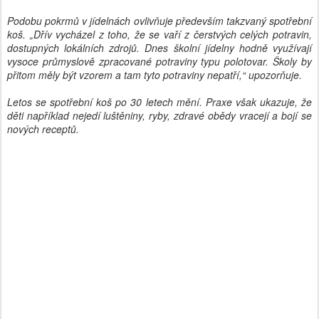
Podobu pokrmů v jídelnách ovlivňuje především takzvaný spotřební
koš. „Dřív vycházel z toho, že se vaří z čerstvých celých potravin,
dostupných lokálních zdrojů. Dnes školní jídelny hodně využívají
vysoce průmyslově zpracované potraviny typu polotovar. Školy by
přitom měly být vzorem a tam tyto potraviny nepatří,“ upozorňuje.
Letos se spotřební koš po 30 letech mění. Praxe však ukazuje, že
děti například nejedí luštěniny, ryby, zdravé obědy vracejí a bojí se
nových receptů.