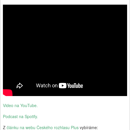
Video na YouTube.
Podcast na Spotify.
Z
článku na webu Českého rozhlasu Plus
vybíráme: