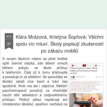
Klára Mrázová, Kristýna Šopfová: Všichni
AUG
spolu víc mluví. Školy popisují zkušenosti
31
po zákazu mobilů
S novým školním rokem se před řediteli
opět otevírá otázka, zda dětem omezit
během pobytu ve škole přístup
k telefonům. Část už k tomu přistoupila
a považuje to za efektivní. Se spolužáky se
školáci začali více bavit a tráví čas
společně. Krok má ale i odpůrce. Někteří
psychoterapeuti považují za vhodnější
naučit děti sebekázni a zodpovědnému
přístupu. Plošný zákaz neplánuje ani
ministerstvo školství, opatření nechává na