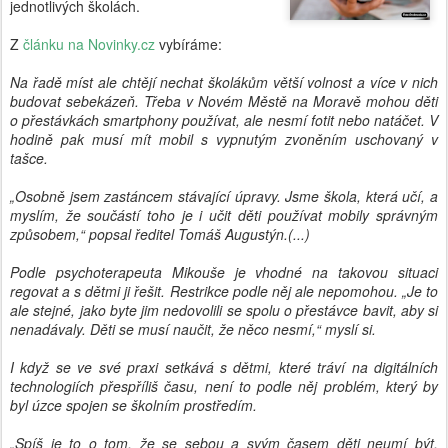
jednotlivých školách.
Z
článku na Novinky.cz
vybíráme:
Na řadě míst ale chtějí nechat školákům větší volnost a více v nich
budovat sebekázeň. Třeba v Novém Městě na Moravě mohou děti
o přestávkách smartphony používat, ale nesmí fotit nebo natáčet. V
hodině pak musí mít mobil s vypnutým zvoněním uschovaný v
tašce.
„Osobně jsem zastáncem stávající úpravy. Jsme škola, která učí, a
myslím, že součástí toho je i učit děti používat mobily správným
způsobem,“ popsal ředitel Tomáš Augustýn.(...)
Podle psychoterapeuta Mikouše je vhodné na takovou situaci
regovat a s dětmi ji řešit. Restrikce podle něj ale nepomohou. „Je to
ale stejné, jako byte jim nedovolili se spolu o přestávce bavit, aby si
nenadávaly. Děti se musí naučit, že něco nesmí,“ myslí si.
I když se ve své praxi setkává s dětmi, které tráví na digitálních
technologiích přespříliš času, není to podle něj problém, který by
byl úzce spojen se školním prostředím.
„Spíš je to o tom, že se sebou a svým časem děti neumí být,