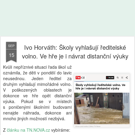
Ivo Horváth: Školy vyhlašují ředitelské
SEP
15
volno. Ve hře je i návrat distanční výuky
Kvůli nepříznivé situaci řada škol už
oznámila, že děti v pondělí do lavic
neusednou. Jeden ředitel za
druhým vyhlašují mimořádné volno.
V poškozených oblastech je
dokonce ve hře opět distanční
výuka. Pokud se v místech
s poničenými školními budovami
nenajde náhrada, dokonce ani
mnoho jiných možností nezbývá.
Z
článku na TN.NOVA.cz
vybíráme: