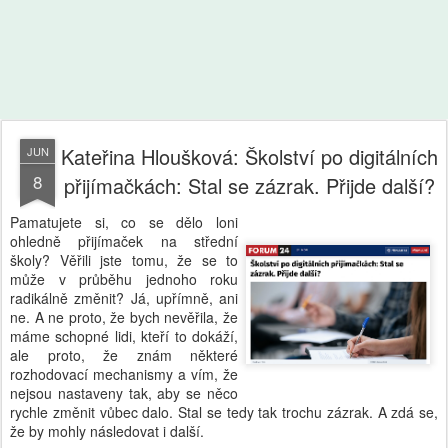
Kateřina Hloušková: Školství po digitálních
JUN
8
přijímačkách: Stal se zázrak. Přijde další?
Pamatujete si, co se dělo loni
ohledně přijímaček na střední
školy? Věřili jste tomu, že se to
může v průběhu jednoho roku
radikálně změnit? Já, upřímně, ani
ne. A ne proto, že bych nevěřila, že
máme schopné lidi, kteří to dokáží,
ale proto, že znám některé
rozhodovací mechanismy a vím, že
nejsou nastaveny tak, aby se něco
rychle změnit vůbec dalo. Stal se tedy tak trochu zázrak. A zdá se,
že by mohly následovat i další.