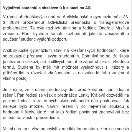
Vyjádření studentů a absolventů k situaci na AG
V rámci přednáškových dnů na Arcibiskupském gymnáziu měla 26.
3. 2024 proběhnout aktivistická přednáška o transgenderové
problematice. Ta byla rozhodnutím pana ředitele Ondřeje Mrzílka
zrušena. Rádi bychom tomuto rozhodnutí jakožto absolventi a
současní studenti vyjádřili podporu.
Arcibiskupské gymnázium staví na křesťanských hodnotách, které
se zavazuje předávat i svým studentům. Domníváme se, že škola
je otevřená diskuzi, ale u citlivých témat je zapotřebí zvolit vhodnou
formu. Studenti by měli mít možnost vyslechnout si názory a
příběhy lidí s různými zkušenostmi a na základě toho zaujmout
vlastní postoj.
Je zřejmé, že zrušení přednášky den před konáním není ideální
řešení. Pan ředitel se však o přednášce Lenky Králové dozvěděl na
poslední chvíli a za daných okolností podle nás postupoval, jak
nejlépe bylo možné. Navrhl řešení v co největším souladu s
hodnotami školy, které má jako ředitel povinnost zachovávat bez
ohledu na vlastní přesvědčení.
Velmi nás mrzí vlna nenávisti v mediálním prostoru, která se snesla