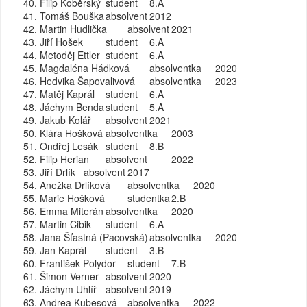
Filip Koběrský
student
8.A
Tomáš Bouška
absolvent
2012
Martin Hudlička
absolvent
2021
Jiří Hošek
student
6.A
Metoděj Ettler
student
6.A
Magdaléna Hádková
absolventka
2020
Hedvika Šapovalivová
absolventka 
2023
Matěj Kaprál
student
6.A
Jáchym Benda
student 
5.A
Jakub Kolář
absolvent
2021
Klára Hošková
absolventka 
2003
Ondřej Lesák
student
8.B
Filip Herian
absolvent 
2022
Jiří Drlík
absolvent
2017
Anežka Drlíková
absolventka 
2020
Marie Hošková
studentka
2.B
Emma Miterán
absolventka
2020
Martin Cibik
student
6.A
Jana Šťastná (Pacovská)
absolventka
2020
Jan Kaprál
student
3.B
František Polydor
student
7.B
Šimon Verner
absolvent
2020
Jáchym Uhlíř
absolvent
2019
Andrea Kubesová
absolventka
2022