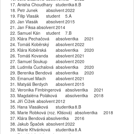
Anisha Choudhary
studentka
8.B
Petr Junek
absolvent
2022
Filip Vlasák
student
5.A
Jan Vlasák
absolvent
2015
Jan Fiksa
absolvent
2014
Samuel Kán
student
7.B
Klára Pechačová
absolventka
2021
Tomáš Koběrský
absolvent
2022
Klára Koběrská
absolventka
2020
Tomáš Kovanda
absolvent
2021
Samuel Soukup
absolvent
2020
Ludmila Čuchalová
absolventka
2020
Berenika Bendová
absolventka
2020
Emanuel Mach
absolvent
2021
Matyáš Berdych
absolvent
2015
Veronika Fimbingerová
absolventka
2021
Magdaléna Poláková
absolventka
2018
Jiří Čížek
absolvent
2012
Hana Vlasáková
studentka
8.B
Marie Robková (roz. Kliśová)
absolventka
2018
Klára Bendová
absolventka
2016
Jakub Špaček
absolvent
2022
Marie Křivánková
studentka
8.A