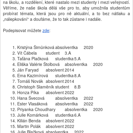
na školu, a rozdělení, které nastalo mezi studenty i mezi veřejností.
Věříme, že naše škola dělá vše pro to, aby umožnila studentům
probírat témata, která jsou pro ně aktuální, a to bez nátlaku a
„nálepkování“ a doufáme, že to tak zůstane i nadále.
Podepisovat můžete
zde
:
Kristýna Šimůnková
absolventka
2020
Vít Čábela
student
3.A
Taťána Plačková
studentka
5.A
Eliška Valérie Štolbová
absolventka
2020
Ján Faryad
absolvent
2014
Ema Kazimírová
studentka
8.A
Tomáš Novák
absolvent
2014
Christoph Slaměník
student
8.B
Honza Píka
absolvent
2022
Hana Švecová 
absolventka
2022
Ester Vlasáková
absolventka
2022
Priyanka Choudhary
absolventka
2020
Julie Komárková
studentka
6.A
Kilián Benda
absolvent
2022
Martin Polák
absolvent
2022
Julie Blažková
absolventka
2022