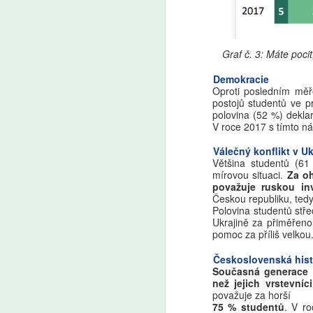
e
pe
A
a 
bu
Graf č. 3: Máte pocit
pů
Ž
t
tr
Demokracie
kt
u
Oproti posledním měř
postojů studentů ve p
od
polovina (52 %) deklar
Cl
V roce 2017 s tímto n
V
Válečný konflikt v Uk
Většina studentů (61
mírovou situaci.
Za o
považuje ruskou in
A
Českou republiku, tedy
Polovina studentů stř
Ukrajině za přiměřeno
V
pomoc za příliš velkou
zv
o
Československá hist
Současná generace s
než jejich vrstevníc
považuje za horší
75 % studentů
. V r