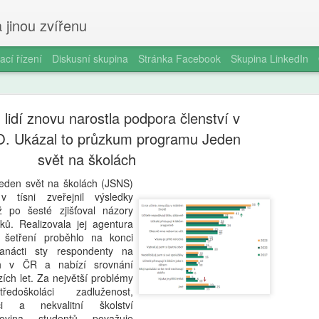
 jinou zvířenu
ací řízení
Diskusní skupina
Stránka Facebook
Skupina LinkedIn
lidí znovu narostla podpora členství v
. Ukázal to průzkum programu Jeden
svět na školách
eden svět na školách (JSNS)
Milan Haus
AUG
v tísni zveřejnil výsledky
6
 po šesté zjišťoval názory
zkratek: Pr
ků. Realizovala jej agentura
 šetření proběhlo na konci
kompetence
nácti sty respondenty na
občanství)
ch v ČR a nabízí srovnání
ích let. Za největší problémy
Zazvonil zvonec a kritickém
doškoláci zadluženost,
vzdělávání, kde už se nemu
ci a nekvalitní školství
Proč se učit, když stačí n 
ovina studentů považuje