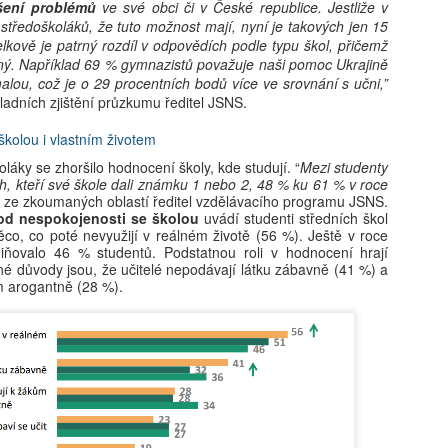
ešení problémů
ve své obci či v České republice. Jestliže v
středoškoláků, že tuto možnost mají, nyní je takových jen 15
lkově je patrný rozdíl v odpovědích podle typu škol, přičemž
Jaroslav Mašek:
24. 8.: Online
AUG
AUG
ný. Například 69 % gymnazistů považuje naši pomoc Ukrajině
6
6
lou, což je o 29 procentních bodů více ve srovnání s učni,”
Trojský medvídek:
workshop – AI do ŠVP
ladních zjištění průzkumu ředitel JSNS.
význam lidské výchovy
(bez omáčky a
v době dětských AI
nesmyslů)
kolou i vlastním životem
společníků
Jak smysluplně zapojit umělou
láky se zhoršilo hodnocení školy, kde studují. “
Mezi studenty
inteligenci do tvorby a aktualizace
Jak u dětí rozvíjet vztahy,
, kteří své škole dali známku 1 nebo 2, 48 % ku 61 % v roce
ŠVP? Online workshop je určený
zvídavost a celoživotní učení
í ze zkoumaných oblastí ředitel vzdělávacího programu JSNS.
pro pracovníky škol, kteří chtějí
v éře AI? Renomovaná pediatrička
vod nespokojenosti se školou
uvádí studenti středních škol
Ondřej Šteffl: Slepá místa rodičů, 5. část, Věci, o
UG
postupovat systematicky,
ěco, co poté nevyužijí v reálném životě (56 %). Ještě v roce
Dana Suskind nabízí odpovědi ve
6
bezpečně a s reálným dopadem.
ňovalo 46 % studentů. Podstatnou roli v hodnocení hrají
kterých věda dobře ví, ale vy možná ne
své nové knize, která je
né důvody jsou, že učitelé nepodávají látku zábavně (41 %) a
Získáte: konkrétní scénáře využití
základním průvodcem nejen pro
stý den dovolené, prší. Táta si po snídani otevře mobil. Přišel mail
m arogantně (28 %).
AI ve ŠVP, přehled rizik a jak je
rodiče.
práce — nic hrozného, ale bude to průšvih a vyřešit se to teď nedá.
řídit, ukázky využitelné ihned ve
vře mobil, neřekne nic. Jen si sedne a začne mlčky skládat plavky,
škole, inspiraci pro práci celého
eré nikdo skládat nechtěl. Máma se po chvíli zeptá, co je. „Nic."
sboru.
ptá se ještě jednou, ostřeji. Táta odpoví ještě kratší větou.