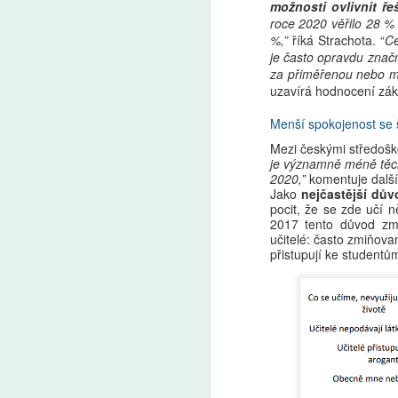
možnosti ovlivnit ř
roce 2020 věřilo 28 % 
%,”
říká Strachota. “
Ce
Markéta Lankašová:
AUG
je často opravdu znač
6
Ministr Plaga chce
za přiměřenou nebo ma
uzavírá hodnocení zák
zachovat přípravné
třídy. Je to chaos,
Menší spokojenost se š
stěžují si ředitelé škol
Mezi českými středoško
Přípravné třídy pomáhají dětem
je významně méně těch
s přechodem ze školky do
2020,”
komentuje dalš
základní školy. Od roku 2029
Jako
nejčastější dů
A
pocit, že se zde učí n
měly kvůli zpřísnění odkladů
2017 tento důvod zmi
zaniknout, ministr školství Plaga
učitelé: často zmiňova
chce však rozhodnutí zrušit
Še
přistupují ke studentů
a přípravky zachovat. Ředitelé
z 
škol i odborníci to vítají, jen jim
Za
vadí zatím nejasná koncepce.
kt
Ze