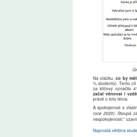
A
V 
po
ži
na
fo
f
da
d
k
Gr
ri
A
kt
Na otázku,
co by měl
za
% studentů). Tento cíl 
že
za klíčový označilo 
začal věnovat i vzd
vs
P
právě o toto téma.
a
(
kl
tř
A spokojenost s vlast
s
ře
roce 2020). Stoupá zá
je
nespokojeností,”
uzaví
s 
a
Naprostá většina stude