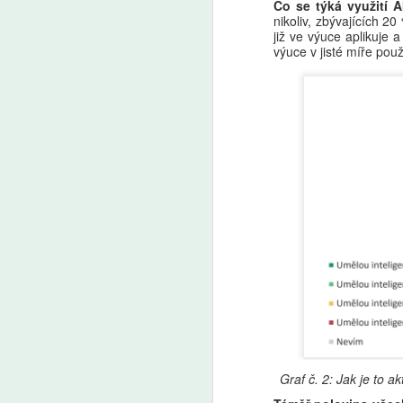
Co se týká využití 
A
nikoliv, zbývajících 
již ve výuce aplikuje a
výuce v jisté míře použ
Uč
by
by
a 
A
Ře
vý
O
pr
po
vý
Graf č. 2: Jak je to 