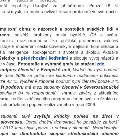
vám revoluční koncept: 'Dig
aší republiky Ukrajině za přiměřenou. Pouze 15 %
beztrestně co? Podvádět? T
tů si myslí, že mohou ovlivnit řešení problémů ve své obci či
v koutě a hroutí se pod tíh
nezpracovaných esejů, vy 
algoritmy, aby za vás vytv
plexní obraz o názorech a postojích mladých lidí v
hodnoty, etiku a integritu;
astech:
největší problémy místa bydliště, ČR a světa;
místo. Naše motto? Plagiáto
cie a mezinárodní politika; politické preference; válečný
je jen další slovo pro len
 postoje k moderním československým dějinám; komunikace a
úspěchu a staňte se hrdým 
ělá inteligence; spokojenost s životem a školou. Aktuální
je pro vás nejlepší. Budouc
ýsledky s
předchozími šetřením
i
a sleduje vývoj názorů a
u toho nesmíte chybět. Stáh
ce v čase.
Fotografie a vybrané grafy ke stažení
zde
.
budoucnost ještě dnes!
podpory členství v Evropské unii
, kladně ho nyní hodnotí
V roce 2009 se přitom ke kladnému hodnocení přikláněla
ze 43 %. Vyloženě záporně hodnotí nyní členství pouze 3 %
šší podporu
má mezi studenty
členství v Severoatlantické
 souhlasí 84 % respondentů,”
shrnuje závěry z aktuálního
chota
, ředitel vzdělávacího programu Jeden svět na školách a
ázek průzkumu poprvé realizovaného v roce 2009.
studentů také
zvyšuje kritický pohled na život v
oslovensku
. Oproti dnešní demokracii ho považuje za horší
e 2012 tomu bylo pouze u poloviny studentů. Neradostným
ující se dlouhodobá skepse středoškoláků ohledně