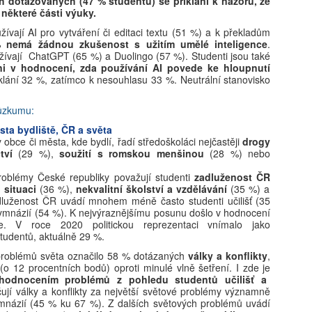
 dotazovaných (47 % studentů) se přiklání k názoru, že
 některé části výuky.
Hana Lanková: Děti nepotřebují zakázat sociální sítě,
UG
užívají AI pro vytváření či editaci textu (51 %) a k překladům
5
jen se je naučit používat, říká studentka
nemá žádnou zkušenost s užitím umělé inteligence
.
kt, že děti dnes používají sociální sítě dřív, než jim to samotné
užívají ChatGPT (65 %) a Duolingo (57 %). Studenti jsou také
atformy oficiálně dovolují, není žádnou novinkou. Jak ale ovlivňují
ni v hodnocení, zda používání AI povede ke hloupnutí
jich pozornost a jak jsou děti schopné rozeznat manipulativní obsah?
iklání 32 %, zatímco k nesouhlasu 33 %. Neutrální stanovisko
ávě to přimělo osmnáctiletou Elu Doležalovou z Mikulovic na
rdubicku pustit se do vlastního výzkumu. Svá zjištění teď mění ve
růzkumu:
zdělávací hru, která má dětem pomoci bezpečněji se pohybovat
sta bydliště, ČR a světa
online světě.
 obce či města, kde bydlí, řadí středoškoláci nejčastěji
drogy
tví
(29 %),
soužití s romskou menšinou
(28 %) nebo
Milan Hausner: AI Act ve škole: Připravte se na nový
roblémy České republiky považují studenti
zadluženost ČR
UG
 situaci
(36 %),
nekvalitní školství a vzdělávání
(35 %) a
4
svět, nebo se připravte na konec II.
luženost ČR uvádí mnohem méně často studenti učilišť (35
 Act se tváří jako hasičák, který chrlí formuláře místo pěny. Regulace
ymnázií (54 %).
K nejvýraznějšímu posunu došlo v hodnocení
ace. V roce 2020 politickou reprezentaci vnímalo jako
zdává certifikáty, zatímco serverovna hoří v přímém přenosu.
tudentů, aktuálně 29 %.
itel‑úředník s razítkem „Compliance“ hledá smysl v kouři paragrafů.
k si dělá selfie s robotem, protože „riziko je cool“. A škola? Ta si
 problémů světa označilo 58 % dotázaných
války a konflikty
,
yslí, že bezpečnost začíná podpisem, ne pochopením.
(o 12 procentních bodů) oproti minulé vlně šetření. I zde je
 hodnocením problémů z pohledu studentů učilišť a
ují války a konflikty za největší světové problémy významně
mnázií (45 % ku 67 %). Z dalších světových problémů uvádí