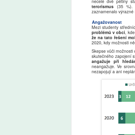
necelé dvě pětiny s
terorismus
(35 %). 
A
zaznamenalo výrazné s
Angažovanost
Z
Mezi studenty střední
p
problémů v obci
, kde
us
že na tato řešení mo
d
2020, kdy možnosti něc
o
Skepse vůči možnosti o
J
skutečného zapojení st
le
angažuje při hledá
ad
neangažuje. Ve srovn
nezapojují a ani neplá
A
So
p
vz
no
v
be
Ne
v