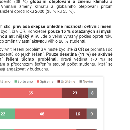
tudentů (38 %)
globální oteplování a změnu klimatu a
Vnímání změny klimatu a globálního oteplování přitom
Předávání informací z mateřské do základní školy
UG
nížení oproti roku 2020 (38 % ku 55 %).
4
(záznam workshopu)
áznam workshopu Předávání informací z mateřské do základní školy
ch škol
převládá skepse ohledně možnosti ovlivnit řešení
od vedením Sandry Bejdákové a Kateřiny Dobruské. Workshop se
 bydlí, či v ČR. Konkrétně
pouze 15 % dotázaných si myslí,
kutečnil v rámci konference Jak podpořit plynulý přechod z mateřské
hou mít nějaký vliv
. Jde o velmi výrazný pokles oproti roku
o základní školy dne 15. dubna 2026. Tato konference nabídla
o změnit vlastní aktivitou věřilo 28 % studentů.
dpovědi na otázky: Jaké jsou priority MŠMT pro nadcházející období?
vlivnit řešení problémů v místě bydliště či ČR se promítá i do
ak se na problematiku přechodu dětí z MŠ do ZŠ dívá ČŠI? Které
udentů do jejich řešení
. Pouze desetina (11 %) se aktivně
gislativní změny aktuálně ovlivňují školní praxi? A proč podporovat
ní řešení těchto problémů
, drtivá většina (70 %) se
aptaci a kontinuitu vzdělávání?
ání s předchozím šetřením stoupá počet studentů, kteří se
nují angažovat v budoucnu.
AI a budoucnost vzdělávání: Od technologické skepse
UG
4
k pedagogickému záměru
učasná debata o roli umělé inteligence (AI) ve vzdělávání
ředstavuje kritický strategický moment, který zásadně přehodnocuje
tah mezi technologií a kognitivním vývojem. Nejde o pouhou integraci
vých nástrojů, ale o reakci na hluboký společenský paradox: rostoucí
šudypřítomnost velkých jazykových modelů (LLM) naráží na
zprecedentní odpor rodičů i zákonodárců vůči digitálnímu přesycení.
jdůležitějším poznatkem je nutnost striktního rozlišení mezi pouhým
ýkonem úkolu a skutečným procesem učení. Zatímco AI dokáže