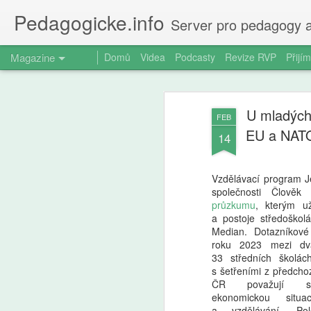
Pedagogicke.info
Server pro pedagogy a
Magazine
Domů
Videa
Podcasty
Revize RVP
Přijím
U mladých 
FEB
EU a NATO
14
Vzdělávací program J
společnosti Člověk 
průzkumu
, kterým už
a postoje středoškolá
Median. Dotazníkové
roku 2023 mezi dva
33 středních školá
s šetřeními z předchoz
ČR považují stře
ekonomickou situa
a vzdělávání. Pol