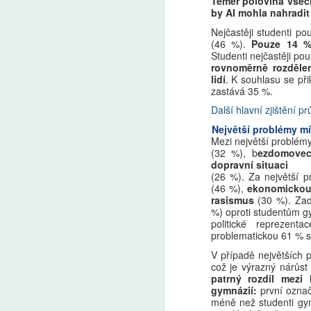
Téměř polovina všech
by AI mohla nahradit
A
Nejčastěji studenti po
(46 %).
Pouze 14 % 
Fa
Studenti nejčastěji po
pl
rovnoměrně rozděle
je
lidí
. K souhlasu se př
zastává 35 %.
Pr
Pa
Další hlavní zjištění p
v
Největší problémy mí
v 
Mezi největší problémy
(32 %), b
ezdomovec
dopravní situaci
(26 %). Za největší p
A
(46 %),
ekonomickou
rasismus
(30 %). Zad
AI
%) oproti studentům g
politické reprezent
ro
problematickou 61 % s
Uč
Žá
V případě největších
m
což je výrazný nárůst 
patrný rozdíl mezi
gymnázií:
první označ
méně než studenti gy