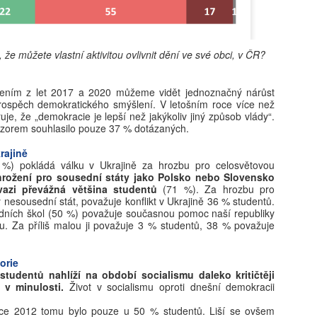
fektivně simulovat výsledek, skutečné vzdělávání vyžaduje cílený
dagogický záměr, který vrací do centra pozornosti lidskou interakci
Bohumil Kartous: Neříkejte dětem, že dobře už bylo.
UG
kognitivní úsilí. Pro odbornou veřejnost z toho vyplývá, že
4
Vychováváme generaci bez naděje
doucnost nespočívá v kvantitě technologií, ale v jejich schopnosti
, že můžete vlastní aktivitou ovlivnit dění ve své obci, v ČR?
sobit jako „zesilovač“ lidské inteligence, nikoli jako její náhrada. Tato
ijeme v době exponenciálního technologického skoku. Zatímco dříve
ransformace vyžaduje hlubší pochopení společenského kontextu, ve
valo přijetí inovací desítky let, dnes AI mění trh práce i lidské
erém se nedůvěra v technologie střetává s jejich nevyhnutelností.
važování během několika týdnů. Jak v tomto chaosu vychovat
ením z let 2017 a 2020 můžeme vidět jednoznačný nárůst
rospěch demokratického smýšlení. V letošním roce více než
olnou generaci a neztratit smysl života? Hostem rozhovoru First
uje, že „demokracie je lepší než jakýkoliv jiný způsob vlády“.
ass je Mgr. Bohumil Kartous, Ph.D. – pedagog, publicista a prorektor
ázorem souhlasilo pouze 37 % dotázaných.
ysoké školy ekonomie a managementu (VŠEM).
rajině
 %) pokládá válku v Ukrajině za hrozbu pro celosvětovou
hrožení pro sousední státy jako Polsko nebo Slovensko
vazi převážná většina studentů
(71 %). Za hrozbu pro
Tisková zpráva České konference rektorů k rozpočtu
UG
 nesousední stát, považuje konflikt v Ukrajině 36 % studentů.
4
veřejných VŠ 2027-2028
edních škol (50 %) považuje současnou pomoc naší republiky
u. Za příliš malou ji považuje 3 % studentů, 38 % považuje
eřejné vysoké školy v České republice v reakci na demografický vývoj
.
yšují počty nově přijatých studentů, ale současně sdílejí vážné
bavy ohledně přípravy rozpočtu na roky 2027 a 2028.
orie
tudentů nahlíží na období socialismu daleko kritičtěji
i v minulosti.
Život v socialismu oproti dnešní demokracii
oce 2012 tomu bylo pouze u 50 % studentů. Liší se ovšem