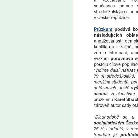
současnou pomoc n
středoškolských studen
v České republice.
Průzkum
podává kom
následujících obl
angažovanost; demokra
konflikt na Ukrajině;
zdroje informací; um
výzkum
porovnává v
postojů cílové popula
“Vidíme další
nárůst 
79 % středoškoláků. 
menšina studentů, pou
dotázaných. Ještě
vy
alianci
. S členstvím
průzkumu
Karel Stra
zároveň autor sady ot
“
Dlouhodobě se u 
socialistickém Česk
75 % studentů, v roc
trendem je
prohlub