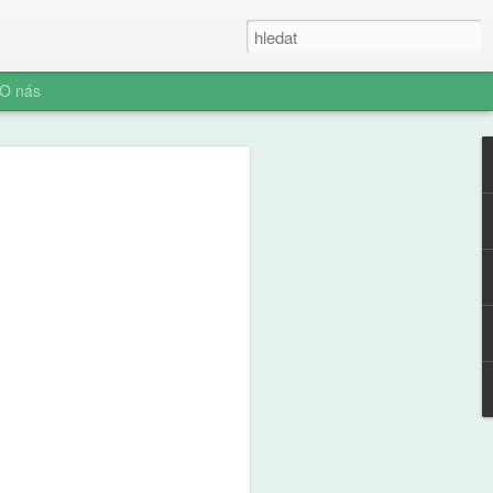
O nás
ner: Iluze rychlých
oč AI není digitální
 (ani digitální
u myšlení je konec. Vítejte v nové éře
síte namáhat: robot to vyřeší za vás.
prompt a 'AI' je vaše? Představujeme