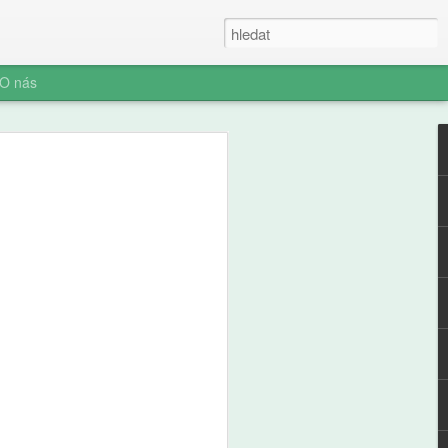
O nás
e a zdraví
ých: výsledky
ální studie ABCD
ní socializace představuje rozhodnutí o
telefonu jeden z nejvýznamnějších
ího i jeho rodiny. Pro pedagogickou obec
aví je pochopení časování tohoto kroku