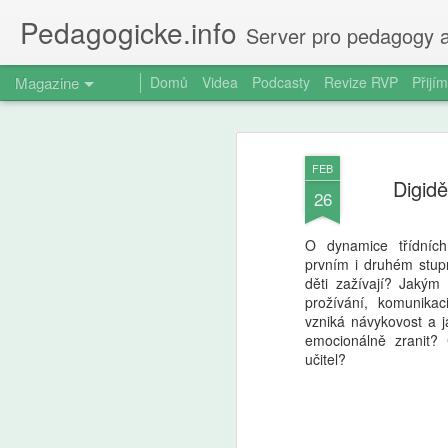
Pedagogicke.info
Server pro pedagogy a
Magazine
Domů
Videa
Podcasty
Revize RVP
Přijím
FEB
Digidě
26
O dynamice třídníc
prvním i druhém stupn
děti zažívají? Jakým 
prožívání, komunika
vzniká návykovost a j
emocionálně zranit?
učitel?