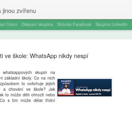
 jinou zvířenu
ací řízení
Diskusní skupina
Stránka Facebook
Skupina LinkedIn
ti ve škole: WhatsApp nikdy nespí
h whatsappových skupin na
i základní školy. Co na nich
Smartphon
AUG
způsobem to ovlivňuje jejich
5
čtrnáctilet
ci a chování ve škole? Jak
ak to může děti ohrozit nebo
longitudin
 Co s tím může dělat třídní
V éře všudypřítomné digitál
pořízení prvního chytrého 
milníků v životě dospívajíc
a odborníky na duševní zdr