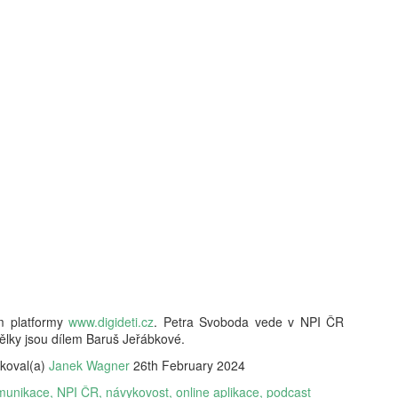
kritické, neboť formuje bud
determinovat trajektorii fy
syntéza vychází z nejnověj
akt pořízení telefonu v do
bezprostřední spouštěč kli
s sebou jasně prokazatelné 
Klíčovým rozlišovacím prvkem
oddělení pouhého vlastnictv
následného užívání. Ukazuj
může sloužit jako relativn
nebezpečí pro wellbeing ad
stráveného u obrazovky a v
vyžaduje hlubší metodologi
m platformy
www.digideti.cz
. Petra Svoboda vede v NPI ČR
ělky jsou dílem Baruš Jeřábkové.
ikoval(a)
Janek Wagner
26th February 2024
munikace
NPI ČR
návykovost
online aplikace
podcast