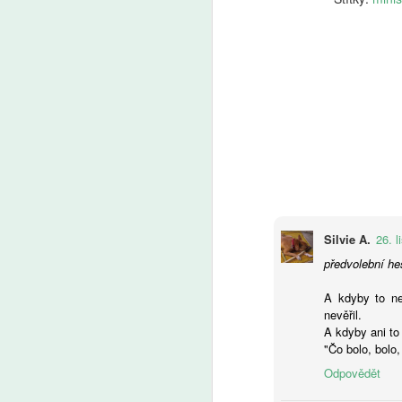
Markéta Lankašová:
AUG
6
Ministr Plaga chce
zachovat přípravné
třídy. Je to chaos,
stěžují si ředitelé škol
Přípravné třídy pomáhají dětem
s přechodem ze školky do
základní školy. Od roku 2029
A
měly kvůli zpřísnění odkladů
zaniknout, ministr školství Plaga
Silvie A.
26. 
chce však rozhodnutí zrušit
Še
a přípravky zachovat. Ředitelé
předvolební he
z 
škol i odborníci to vítají, jen jim
Za
vadí zatím nejasná koncepce.
A kdyby to ne
kt
nevěřil.
Ze
A kdyby ani to
"Čo bolo, bolo
Odpovědět