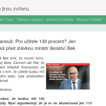
 jinou zvířenu
ací řízení
Diskusní skupina
Stránka Facebook
Skupina LinkedIn
anouš: Pro učitele 130 procent? Jen
íká před stávkou ministr školství Bek
áš Bek tvrdí, že rozumí tomu,
ují školy. Zároveň ale říká, že
Milan Haus
AUG
ství ohledně financování se
6
zkratek: Pr
a o tom, že učitelé budou mít
ého platu, byla předvolební
kompetence
koval.
občanství)
bíráme:
Zazvonil zvonec a kritickém
bováno, že budou mít 130
vzdělávání, kde už se nemu
dy. Nyní argumentují, že je to ve skutečnosti jen 113
Proč se učit, když stačí n 