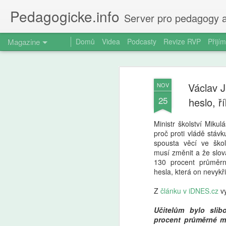
Pedagogicke.info
Server pro pedagogy a
Magazine
Domů
Videa
Podcasty
Revize RVP
Přijím
Václav J
NOV
25
heslo, ř
Ministr školství Mikul
proč proti vládě stávk
spousta věcí ve škol
musí změnit a že slov
130 procent průměrn
hesla, která on nevykři
Z
článku v iDNES.cz
vy
Učitelům bylo sli
procent průměrné mz