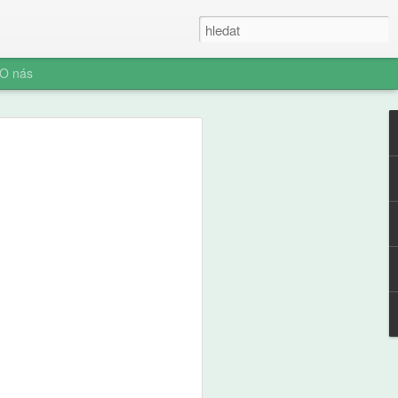
O nás
ner: Iluze rychlých
oč AI není digitální
 (ani digitální
u myšlení je konec. Vítejte v nové éře
síte namáhat: robot to vyřeší za vás.
prompt a 'AI' je vaše? Představujeme