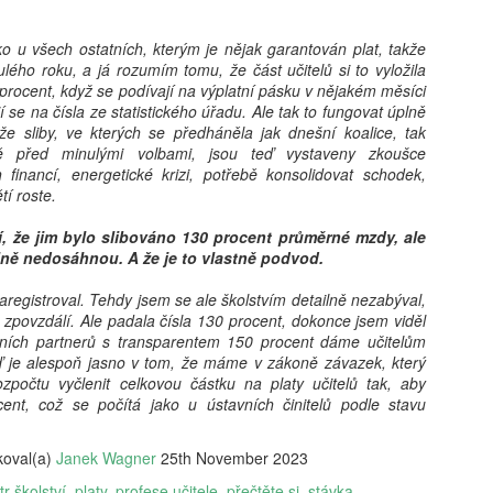
vám revoluční koncept: 'Dig
beztrestně co? Podvádět? T
ko u všech ostatních, kterým je nějak garantován plat, takže
v koutě a hroutí se pod tíh
lého roku, a já rozumím tomu, že část učitelů si to vyložila
nezpracovaných esejů, vy 
procent, když se podívají na výplatní pásku v nějakém měsíci
algoritmy, aby za vás vytv
í se na čísla ze statistického úřadu. Ale tak to fungovat úplně
hodnoty, etiku a integritu;
e sliby, ve kterých se předháněla jak dnešní koalice, tak
místo. Naše motto? Plagiáto
tě před minulými volbami, jsou teď vystaveny zkoušce
je jen další slovo pro len
 financí, energetické krizi, potřebě konsolidovat schodek,
úspěchu a staňte se hrdým 
tí roste.
je pro vás nejlepší. Budouc
u toho nesmíte chybět. Stáh
ují, že jim bylo slibováno 130 procent průměrné mzdy, ale
budoucnost ještě dnes!
lně nedosáhnou. A že je to vlastně podvod.
registroval. Tehdy jsem se ale školstvím detailně nezabýval,
 zpovzdálí. Ale padala čísla 130 procent, dokonce jsem viděl
ičních partnerů s transparentem 150 procent dáme učitelům
eď je alespoň jasno v tom, že máme v zákoně závazek, který
zpočtu vyčlenit celkovou částku na platy učitelů tak, aby
nt, což se počítá jako u ústavních činitelů podle stavu
koval(a)
Janek Wagner
25th November 2023
tr školství
platy
profese učitele
přečtěte si
stávka