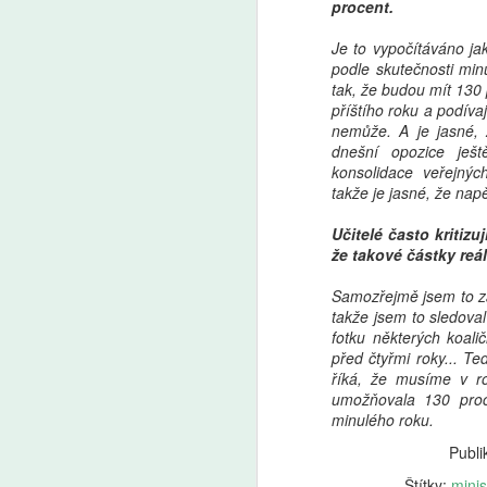
procent.
Je to vypočítáváno ja
podle skutečnosti minu
tak, že budou mít 130 
příštího roku a podívaj
nemůže. A je jasné, ž
dnešní opozice ješ
konsolidace veřejných
takže je jasné, že napě
Učitelé často kritiz
že takové částky reá
Samozřejmě jsem to za
takže jsem to sledoval
fotku některých koal
před čtyřmi roky... T
říká, že musíme v ro
umožňovala 130 proce
minulého roku.
Publi
Štítky:
minis