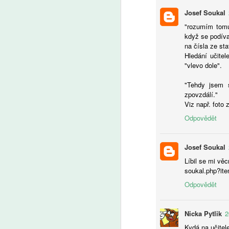
A
Josef Soukal
"rozumím tomu,
V 
když se podíva
po
na čísla ze sta
ži
Hledání učitel
na
"vlevo dole".
fo
f
"Tehdy jsem s
da
zpovzdálí."
d
Viz např. foto 
k
ri
Odpovědět
A
kt
za
že
Josef Soukal
vs
P
Líbil se mi vě
a
(
soukal.php?it
kl
tř
Odpovědět
s
ře
je
s 
Nicka Pytlik
2
a
Kydá na učitele