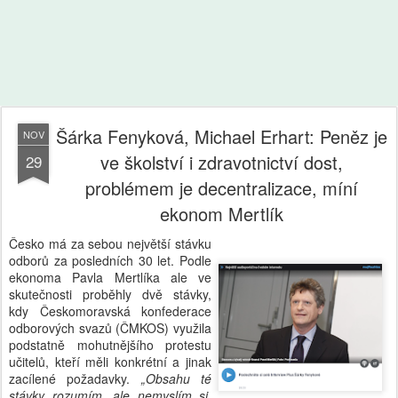
Šárka Fenyková, Michael Erhart: Peněz je
NOV
ve školství i zdravotnictví dost,
29
problémem je decentralizace, míní
ekonom Mertlík
Česko má za sebou největší stávku
odborů za posledních 30 let. Podle
ekonoma Pavla Mertlíka ale ve
skutečnosti proběhly dvě stávky,
kdy Českomoravská konfederace
odborových svazů (ČMKOS) využila
podstatně mohutnějšího protestu
učitelů, kteří měli konkrétní a jinak
zacílené požadavky.
„Obsahu té
stávky rozumím, ale nemyslím si,