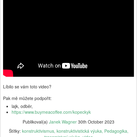
Líbilo se vám toto video?
Pak mě můžete podpořit:
lajk, odběr,
https://www.buymeacoffee.com/kopeckyk
Publikoval(a)
Janek Wagner
30th October 2023
Štítky:
konstruktivismus
konstruktivistická výuka
Pedagogika