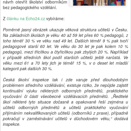
návrh otevřít školství odborníkům
bez pedagogického vzdělání.
Z
článku na Echo24.cz
vybíráme:
Poměrně jasný obrázek ukazuje věková struktura učitelů v Česku.
Na základních školách je věku 40 až 59 let přes 60 % pedagogů, z
toho téměř 30 % ve věku nad 49 let. Dalších téměř 9 % pak tvoří
pedagogové starší 60 let. Ve věku do 30 let je pak kolem 10 %
pedagogů, mezi třicítkou a čtyřicítkou pak zbylých 20 %. Například
v případě středních škol podíl starších učitelů ještě narůstá. Ve
věku mezi 61 a 70 lety jich je téměř 15 %, v o deset let mladší
kategorii pak dalších 30 %.
Česká školní inspekce tak i zde varuje před dlouhodobým
problémem středního vzdělávání, existuje riziko, že nepůjde zajistit
kontinuální výuku některých odborných předmětů, praktického
vyučování či části všeobecně vzdělávacích předmětů. „Ředitelé
škol některé tyto situace dočasně a opakovaně řeší zejména u
učitelů odborných předmětů a učitelů praktického vyučování
přijímáním nekvalifikovaných učitelů (odborníků z praxe), případně
pokračují v zaměstnávání učitelů v důchodovém věku,“ dodává
inspekce.