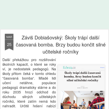
Záviš Dobiašovský: Školy trápí další
MAR
časovaná bomba. Brzy budou končit silné
25
učitelské ročníky
Další překážkou pro rozšiřování
školních kapacit, o které se roky
ví, je nedostatek pedagogů. Na
školy přitom čeká v tomto ohledu
"časovaná bomba“. Mladé lidi
učení netáhne, populace
pedagogů dramaticky stárne a do
roku 2035 hrozí odchod do
důchodu silných učitelských
ročníků, které zatím nemá kdo
nahradit. Určitě řešení nabízí