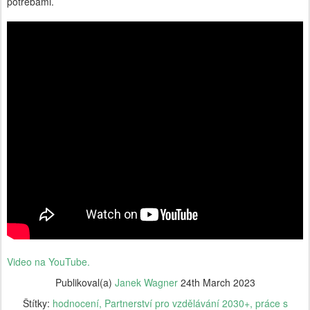
potřebami.
Video na YouTube.
Publikoval(a)
Janek Wagner
24th March 2023
Štítky:
hodnocení
Partnerství pro vzdělávání 2030+
práce s