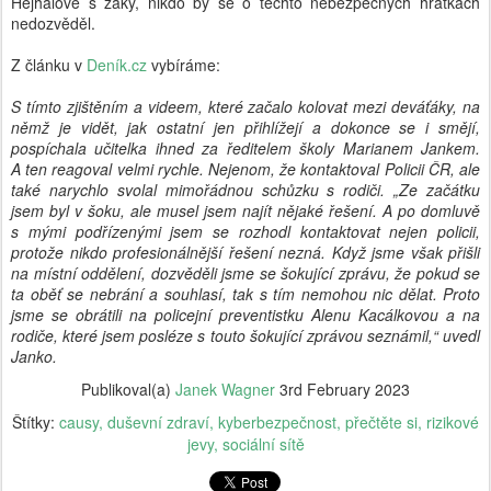
Hejhalové s žáky, nikdo by se o těchto nebezpečných hrátkách
nedozvěděl.
Z článku v
Deník.cz
vybíráme:
S tímto zjištěním a videem, které začalo kolovat mezi deváťáky, na
němž je vidět, jak ostatní jen přihlížejí a dokonce se i smějí,
pospíchala učitelka ihned za ředitelem školy Marianem Jankem.
A ten reagoval velmi rychle. Nejenom, že kontaktoval Policii ČR, ale
také narychlo svolal mimořádnou schůzku s rodiči. „Ze začátku
jsem byl v šoku, ale musel jsem najít nějaké řešení. A po domluvě
s mými podřízenými jsem se rozhodl kontaktovat nejen policii,
protože nikdo profesionálnější řešení nezná. Když jsme však přišli
na místní oddělení, dozvěděli jsme se šokující zprávu, že pokud se
ta oběť se nebrání a souhlasí, tak s tím nemohou nic dělat. Proto
jsme se obrátili na policejní preventistku Alenu Kacálkovou a na
rodiče, které jsem posléze s touto šokující zprávou seznámil,“ uvedl
Janko.
Publikoval(a)
Janek Wagner
3rd February 2023
Štítky:
causy
duševní zdraví
kyberbezpečnost
přečtěte si
rizikové
jevy
sociální sítě