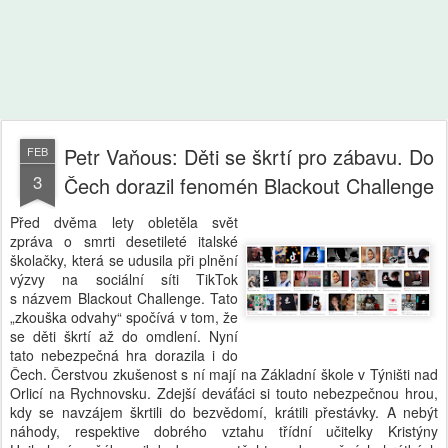
Petr Vaňous: Děti se škrtí pro zábavu. Do
FEB
3
Čech dorazil fenomén Blackout Challenge
Před dvěma lety obletěla svět
zpráva o smrti desetileté italské
školačky, která se udusila při plnění
výzvy na sociální síti TikTok
s názvem Blackout Challenge. Tato
„zkouška odvahy“ spočívá v tom, že
se děti škrtí až do omdlení. Nyní
tato nebezpečná hra dorazila i do
Čech. Čerstvou zkušenost s ní mají na Základní škole v Týništi nad
Orlicí na Rychnovsku. Zdejší deváťáci si touto nebezpečnou hrou,
kdy se navzájem škrtili do bezvědomí, krátili přestávky. A nebýt
náhody, respektive dobrého vztahu třídní učitelky Kristýny