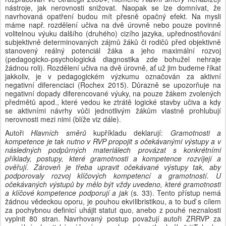
nástroje, jak nerovnosti snižovat. Naopak se lze domnívat, že 
navrhovaná opatření budou mít přesně opačný efekt. Na mysli 
máme např. rozdělení učiva na dvě úrovně nebo pouze povinně 
volitelnou výuku dalšího (druhého) cizího jazyka, upřednostňování 
subjektivně determinovaných zájmů žáků či rodičů před objektivně 
stanovený reálný potenciál žáka a jeho maximální rozvoj 
(pedagogicko-psychologická diagnostika zde bohužel nehraje 
žádnou roli). Rozdělení učiva na dvě úrovně, ať už jim budeme říkat 
jakkoliv, je v pedagogickém výzkumu označován za aktivní 
negativní diferenciaci (Rochex 2015). Důrazně se upozorňuje na 
negativní dopady diferencované výuky, na pouze žákem zvolených 
předmětů apod., které vedou ke ztrátě logické stavby učiva a kdy 
se aktivními návrhy vůči jednotlivým žákům vlastně prohlubují 
nerovnosti mezi nimi (blíže viz dále). 
Autoři
 Hlavních směrů 
kupříkladu deklarují: 
Gramotnosti a 
kompetence je tak nutno v RVP propojit s očekávanými výstupy a v 
následných podpůrných materiálech provázat s konkrétními 
příklady, postupy, které gramotnosti a kompetence rozvíjejí a 
ověřují. Zároveň je třeba upravit očekávané výstupy tak, aby 
podporovaly rozvoj klíčových kompetencí a gramotností. U 
očekávaných výstupů by mělo být vždy uvedeno, které gramotnosti 
a klíčové kompetence podporují a jak
 (s. 33). Tento přístup nemá 
žádnou vědeckou oporu, je pouhou ekvilibristikou, a to buď s cílem 
za pochybnou definicí uhájit statut quo, anebo z pouhé neznalosti 
vyplnit 80 stran. Navrhovaný postup považují autoři ZRRVP za 