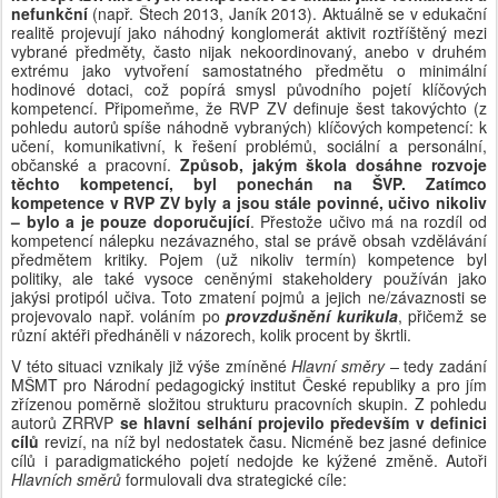
nefunkční 
(např. Štech 2013, Janík 2013). Aktuálně se v edukační 
realitě projevují jako náhodný konglomerát aktivit roztříštěný mezi 
vybrané předměty, často nijak nekoordinovaný, anebo v druhém 
extrému jako vytvoření samostatného předmětu o minimální 
hodinové dotaci, což popírá smysl původního pojetí klíčových 
kompetencí. Připomeňme, že RVP ZV definuje šest takovýchto (z 
pohledu autorů spíše náhodně vybraných) klíčových kompetencí: k 
učení, komunikativní, k řešení problémů, sociální a personální, 
občanské a pracovní. 
Způsob, jakým škola dosáhne rozvoje 
těchto kompetencí, byl ponechán na ŠVP. Zatímco 
kompetence v RVP ZV byly a jsou stále povinné, učivo nikoliv 
– bylo a je pouze doporučující
. Přestože učivo má na rozdíl od 
kompetencí nálepku nezávazného, stal se právě obsah vzdělávání 
předmětem kritiky. Pojem (už nikoliv termín) kompetence byl 
politiky, ale také vysoce ceněnými stakeholdery používán jako 
jakýsi protipól učiva. Toto zmatení pojmů a jejich ne/závaznosti se 
projevovalo např. voláním po 
provzdušnění kurikula
, přičemž se 
různí aktéři předháněli v názorech, kolik procent by škrtli.  
V této situaci vznikaly již výše zmíněné 
Hlavní směry – 
tedy zadání 
MŠMT pro Národní pedagogický institut České republiky a pro jím 
zřízenou poměrně složitou strukturu pracovních skupin. Z pohledu 
autorů ZRRVP 
se hlavní selhání projevilo především v definici 
cílů 
revizí, na níž byl nedostatek času. Nicméně bez jasné definice 
cílů i paradigmatického pojetí nedojde ke kýžené změně. Autoři 
Hlavních směrů
 formulovali dva strategické cíle: 