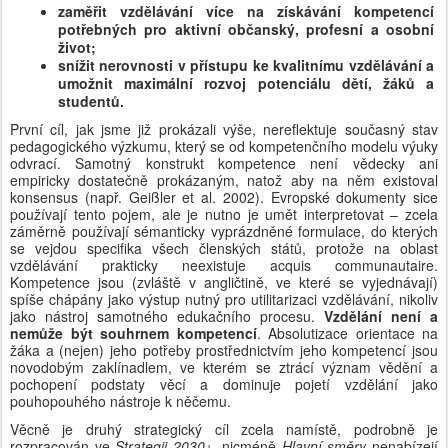
zaměřit vzdělávání více na získávání kompetencí 
potřebných pro aktivní občanský, profesní a osobní 
život;
snížit nerovnosti v přístupu ke kvalitnímu vzdělávání a 
umožnit maximální rozvoj potenciálu dětí, žáků a 
studentů.
První cíl, jak jsme již prokázali výše, nereflektuje současný stav 
pedagogického výzkumu, který se od kompetenčního modelu výuky 
odvrací. Samotný konstrukt kompetence není vědecky ani 
empiricky dostatečně prokázaným, natož aby na něm existoval 
konsensus (např. Geißler et al. 2002). Evropské dokumenty sice 
používají tento pojem, ale je nutno je umět interpretovat – zcela 
záměrně používají sémanticky vyprázdněné formulace, do kterých 
se vejdou specifika všech členských států, protože na oblast 
vzdělávání prakticky neexistuje acquis communautaire. 
Kompetence jsou (zvláště v angličtině, ve které se vyjednávají) 
spíše chápány jako výstup nutný pro utilitarizaci vzdělávání, nikoliv 
jako nástroj samotného edukačního procesu. 
Vzdělání není a 
nemůže být souhrnem kompetencí
. Absolutizace orientace na 
žáka a (nejen) jeho potřeby prostřednictvím jeho kompetencí jsou 
novodobým zaklínadlem, ve kterém se ztrácí význam vědění a 
pochopení podstaty věcí a dominuje pojetí vzdělání jako 
pouhopouhého nástroje k něčemu. 
Věcně je druhý strategický cíl zcela namístě, podrobně je 
rozpracován ve 
Strategii 2030+
, nicméně 
Hlavní směry 
nenabízejí 