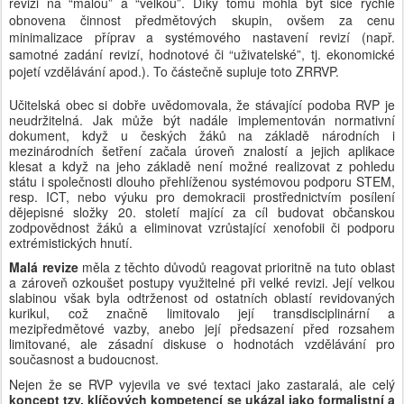
revizi na “malou” a “velkou”. Díky tomu mohla být sice rychle 
obnovena činnost předmětových skupin, ovšem za cenu 
minimalizace příprav a systémového nastavení revizí (např. 
samotné zadání revizí, hodnotové či “uživatelské”, tj. ekonomické 
pojetí vzdělávání apod.). To částečně supluje toto ZRRVP. 
Učitelská obec si dobře uvědomovala, že stávající podoba RVP je 
neudržitelná. Jak může být nadále implementován normativní 
dokument, když u českých žáků na základě národních i 
mezinárodních šetření začala úroveň znalostí a jejich aplikace 
klesat a když na jeho základě není možné realizovat z pohledu 
státu i společnosti dlouho přehlíženou systémovou podporu STEM, 
resp. ICT, nebo výuku pro demokracii prostřednictvím posílení 
dějepisné složky 20. století mající za cíl budovat občanskou 
zodpovědnost žáků a eliminovat vzrůstající xenofobii či podporu 
extrémistických hnutí.
Malá revize 
měla z těchto důvodů reagovat prioritně na tuto oblast 
a zároveň ozkoušet postupy využitelné při velké revizi. Její velkou 
slabinou však byla odtrženost od ostatních oblastí revidovaných 
kurikul, což značně limitovalo její transdisciplinární a 
mezipředmětové vazby, anebo její předsazení před rozsahem 
limitované, ale zásadní diskuse o hodnotách vzdělávání pro 
současnost a budoucnost.
Nejen že se RVP vyjevila ve své textaci jako zastaralá, ale celý 
koncept tzv. klíčových kompetencí
se ukázal jako formalistní a 