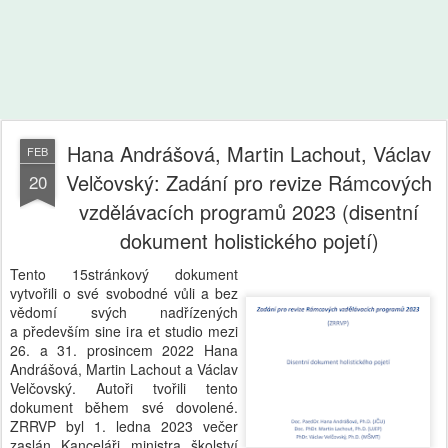
Hana Andrášová, Martin Lachout, Václav
FEB
Velčovský: Zadání pro revize Rámcových
20
vzdělávacích programů 2023 (disentní
dokument holistického pojetí)
Tento 15stránkový dokument
vytvořili o své svobodné vůli a bez
vědomí svých nadřízených
a především sine ira et studio mezi
26. a 31. prosincem 2022 Hana
Andrášová, Martin Lachout a Václav
Velčovský. Autoři tvořili tento
dokument během své dovolené.
ZRRVP byl 1. ledna 2023 večer
zaslán Kanceláři ministra školství