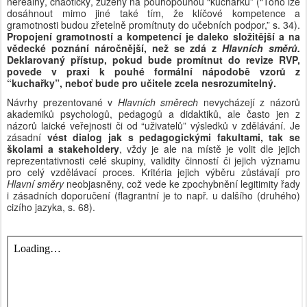
nereálný, chaotický, zúžený na pouhopouhou “kuchařku” (“Toho lze 
dosáhnout mimo jiné také tím, že klíčové kompetence a 
gramotnosti budou zřetelně promítnuty do učebních podpor,” s. 34). 
Propojení gramotností a kompetencí je daleko složitější a na 
vědecké poznání náročnější, než se zdá z 
Hlavních směrů. 
Deklarovaný přístup, pokud bude promítnut do revize RVP, 
povede v praxi k pouhé formální nápodobě vzorů z 
“kuchařky”, neboť bude pro učitele zcela nesrozumitelný.
Návrhy prezentované v 
Hlavních směrech 
nevycházejí z názorů 
akademiků psychologů, pedagogů a didaktiků, ale často jen z 
názorů laické veřejnosti či od “uživatelů” výsledků v zdělávání. Je 
zásadní 
vést dialog jak s pedagogickými fakultami, tak se 
školami a stakeholdery
, vždy je ale na místě je volit dle jejich 
reprezentativnosti celé skupiny, validity činností či jejich významu 
pro celý vzdělávací proces. Kritéria jejich výběru zůstávají pro 
Hlavní směry 
neobjasněny, což vede ke zpochybnění legitimity řady 
i zásadních doporučení (flagrantní je to např. u dalšího (druhého) 
cizího jazyka, s. 68).