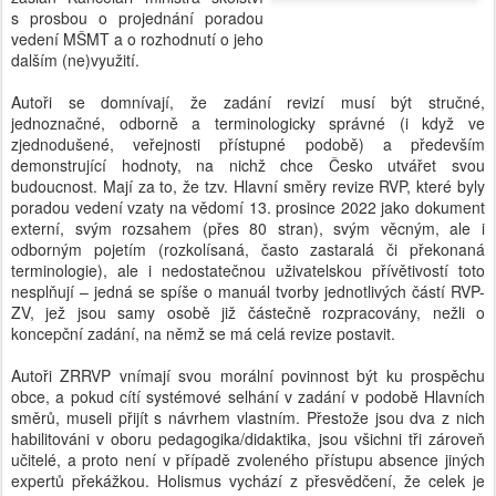
s prosbou o projednání poradou
vedení MŠMT a o rozhodnutí o jeho
dalším (ne)využití.
Autoři se domnívají, že zadání revizí musí být stručné,
jednoznačné, odborně a terminologicky správné (i když ve
zjednodušené, veřejnosti přístupné podobě) a především
demonstrující hodnoty, na nichž chce Česko utvářet svou
budoucnost. Mají za to, že tzv. Hlavní směry revize RVP, které byly
poradou vedení vzaty na vědomí 13. prosince 2022 jako dokument
externí, svým rozsahem (přes 80 stran), svým věcným, ale i
odborným pojetím (rozkolísaná, často zastaralá či překonaná
terminologie), ale i nedostatečnou uživatelskou přívětivostí toto
nesplňují – jedná se spíše o manuál tvorby jednotlivých částí RVP-
ZV, jež jsou samy osobě již částečně rozpracovány, nežli o
koncepční zadání, na němž se má celá revize postavit.
Autoři ZRRVP vnímají svou morální povinnost být ku prospěchu
obce, a pokud cítí systémové selhání v zadání v podobě Hlavních
směrů, museli přijít s návrhem vlastním. Přestože jsou dva z nich
habilitováni v oboru pedagogika/didaktika, jsou všichni tři zároveň
učitelé, a proto není v případě zvoleného přístupu absence jiných
expertů překážkou. Holismus vychází z přesvědčení, že celek je