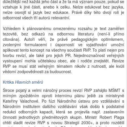
důležitější než každá jeho část a že ta má význam pouze, pokud se
vztahuje k jiné části, anebo k celku. Nelze edukovat bez jazyka,
nelze osvojit si jazyk bez edukace. Právě díky této dvojí roli je
odbornost všech tří autorů relevantní.
Vzhledem k plánovanému omezenému rozsahu je text zaměřen
tezovitě, bez odkazů na odbornou literaturu (není-li přímo
citována). Autoři věří, že právě pedagogickým optimismem,
zvolenými formulacemi i úsporností ve vyjadřování umožní
aplikovat tento koncept na všechny součásti RVP. To platí nejen pro
tvorbu revizí, ale také pro jejich PR. Nejednoznačnost veřejných
vystoupení mohla učitelskou obec, ale i rodiče znejistět. Revize
RVP se musí stát veřejným tématem nikoliv z nutnosti, ale kvůli
vědomí zodpovědnosti za budoucnost.
Kritika 
Hlavních směrů
Š
iroce pojatý a velmi náročný proces revizí RVP zahájilo MŠMT s 
mírným zpožděním oproti internímu plánu ještě za ministryně 
Kateřiny Valachové. Po fúzi Národního ústavu pro vzdělávání s 
Národním institutem dalšího vzdělávání však došlo k podstatné 
redukci odborných kapacit, která se projevila např. zastavením 
činnosti jednotlivých předmětových skupin. Ministr Robert Plaga 
chtěl sladit revize RVP s novou Strategií 2030+, a proto rozdělil 