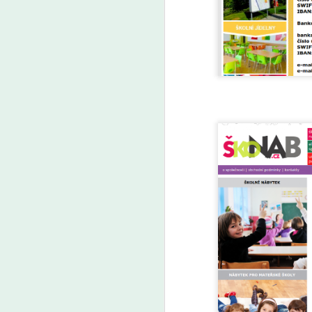
A
U
in
tu
A
Še
z 
Za
kt
Ze