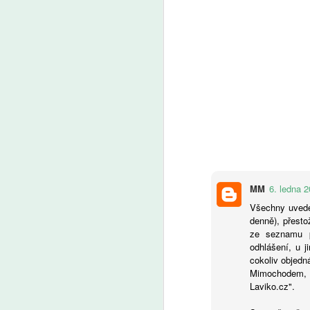
ře
je
s 
a
A
Uč
by
by
a 
MM
6. ledna 2
Všechny uvede
denně), přesto
A
ze seznamu p
odhlášení, u j
cokoliv objedn
Mimochodem, 
Ře
Laviko.cz".
vý
O