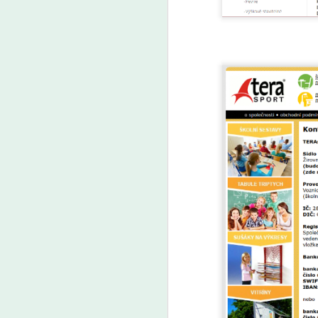
Inspirovat se může například ve
Francii, kde už tento zákaz platí.
„Děti na to reagují velmi dobře.
Tím, že to platí pro všechny a
A
nikdo nemá žádnou výhodu, tak to
pro ně ani není téma,” říká Eva
Ja
Angibaud, Češka dlouhodobě
R
žijící ve Francii.
kn
A
Ja
On
s
sc
ih