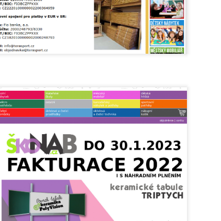
Petr Koubský: AI už teď píše lépe než většina lidí.
UG
6
Popíráním ani výsměchem to nezměníme
míte se písemně vyjadřovat aspoň stejně dobře jako umělá
teligence? Jestli ne, neohrnujte nad ní nos. A jestli ano, schovejte si
to otázku a odpovězte si na ni znovu asi tak za rok.
Ondřej Šteffl: Slepá místa rodičů, 5. část, Věci, o
UG
6
kterých věda dobře ví, ale vy možná ne
stý den dovolené, prší. Táta si po snídani otevře mobil. Přišel mail
práce — nic hrozného, ale bude to průšvih a vyřešit se to teď nedá.
vře mobil, neřekne nic. Jen si sedne a začne mlčky skládat plavky,
eré nikdo skládat nechtěl. Máma se po chvíli zeptá, co je. „Nic."
ptá se ještě jednou, ostřeji. Táta odpoví ještě kratší větou.