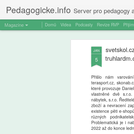
Pedagogicke.info
Server pro pedagogy a
Magazine
Domů
Videa
Podcasty
Revize RVP
Přijím
svetskol.c
JAN
truhlardm.
5
Přišlo nám varování
terasport.cz, skonab.c
které provozuje Danie
vlastněné dvě s.r.o
nábytek, s.r.o. Ředite
zboží a nevracení zap
existence pěti e-shopů
různých podnikatels
Problematická je i na
2022 až do konce led