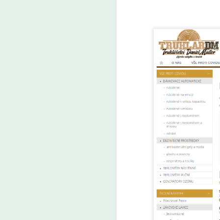
Ranní Plus:
AUG
7
Francouzské děti na
zákaz telefonů reagují
dobře. Platí pro
všechny, proto to není
téma, říká Češka žijící
ve Francii. Reaguje
Václav Maněna
A
Skoro každý osmý člověk v
Česku podporuje zákaz mobilních
P
telefonů ve školách, vyplývá
šk
z bleskového průzkumu
šk
společnosti Median pro Český
Ře
rozhlas. Zákaz telefonů na
školách podpořila před necelými
třemi týdny i česká vláda.