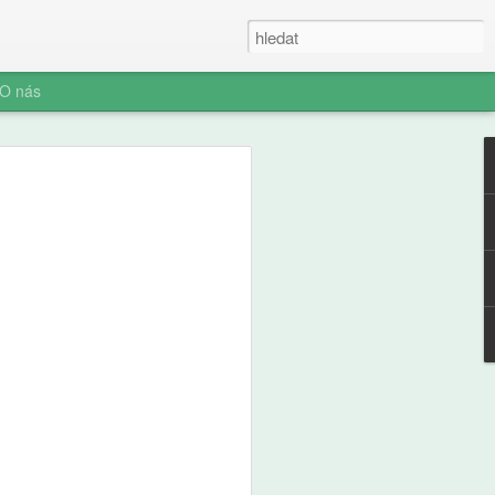
O nás
fl: Slepá místa
část, Věci, o kterých
 ví, ale vy možná ne
těj, devět let, dostal na starost stan.
tu, dvě minuty ji otáčí. Táta to
lám, ať tu nejsme do večera." Stan stojí
kládá dříví do komínku, kouří to,