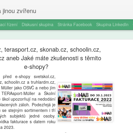
 jinou zvířenu
ací řízení
Diskusní skupina
Stránka Facebook
Skupina LinkedIn
z, terasport.cz, skonab.cz, schoolin.cz,
cz aneb Jaké máte zkušenosti s těmito
e-shopy?
 před e-shopy svetskol.cz,
Ondřej Štef
AUG
z, schoolin.cz a truhlardm.cz,
7
l Müller jako OSVČ a nebo jím
rodičů, 6. 
. TERAsport-Müller a Školní
lé škol upozorňují na nedodání
věda dobře
lacených záloh. Podezřejá je
 se stejným sortimentem i tří
Jedno odpoledne v kempu. Ma
kých subjektů jedné osoby.
Vytáhne tyčky, rozloží plach
bídka fakturace s datem roku
nevydrží. „Počkej, já ti udě
na 2023.
za pět minut. Oheň. Matěj s