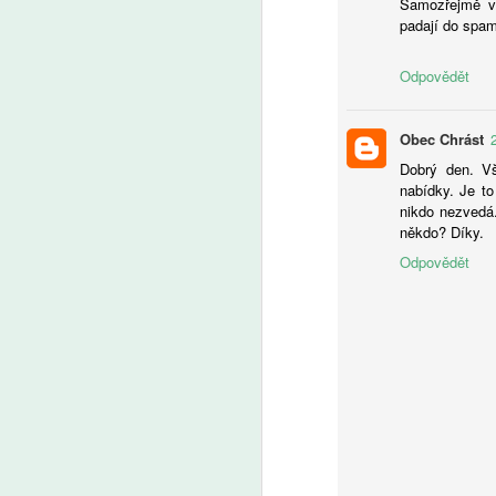
Samozřejmě vš
pr
padají do spa
po
vý
Odpovědět
A
Obec Chrást
Dobrý den. Vš
Fa
nabídky. Je to
pl
nikdo nezvedá
je
někdo? Díky.
Pr
Pa
Odpovědět
v
v 
A
AI
ro
Uč
Žá