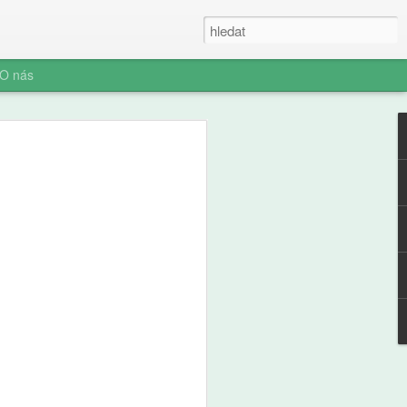
O nás
fl: Slepá místa
část, Věci, o kterých
 ví, ale vy možná ne
těj, devět let, dostal na starost stan.
tu, dvě minuty ji otáčí. Táta to
lám, ať tu nejsme do večera." Stan stojí
kládá dříví do komínku, kouří to,