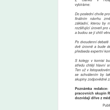
vybíráme:
Do poslední chvíle prot
finálním návrhu zm
základní, kterou by m
rozšiřující úroveň pro
a budou se jí chtít vě
Po dvoudenní debatě 
dvě úrovně a bude de
předseda expertní komi
S kolegy v komisi bu
středu chtějí hlavní s
Ten už v listopadovém 
se schválením by ta
skupiny zodpovědné za
Poznámka redakce: 
pracovních skupin R
dozvídají dříve z mé
Publ