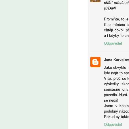
příští středu c
(STAN)
Promiňte, to j
li to míněno t
A
chtějí cokoli 
a i kdyby to c
U
Odpovědět
in
tu
Jana Karvaio
Jako obvykle -
kde najít to s
Víte, proč se 
výsledky skor
současné chví
A
povedlo. Hurá.
se nedá!
Še
Jsem v kontak
z 
podobný názor
Za
Pokud by takto
kt
Odpovědět
Ze