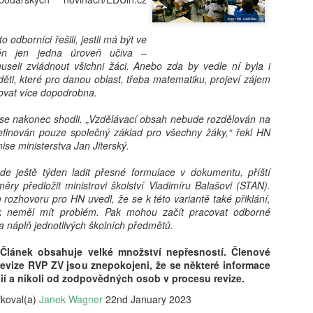
nechytá. „Dej to sem, takhle
První se roztrhne. „Nech to
v koši."
o odborníci řešili, jestli má být ve
ěn jen jedna úroveň učiva –
useli zvládnout všichni žáci. Anebo zda by vedle ní byla i
 děti, které pro danou oblast, třeba matematiku, projeví zájem
novat více dopodrobna.
se nakonec shodli. „Vzdělávací obsah nebude rozdělován na
finován pouze společný základ pro všechny žáky,“ řekl HN
se ministerstva Jan Jiterský.
de ještě týden ladit přesné formulace v dokumentu, příští
měry předložit ministrovi školství Vladimíru Balašovi (STAN).
rozhovoru pro HN uvedl, že se k této variantě také přiklání,
k neměl mít problém. Pak mohou začít pracovat odborné
 náplň jednotlivých školních předmětů.
Článek obsahuje velké množství nepřesností. Členové
evize RVP ZV jsou znepokojeni, že se některé informace
dií a nikoli od zodpovědných osob v procesu revize.
ikoval(a)
Janek Wagner
22nd January 2023