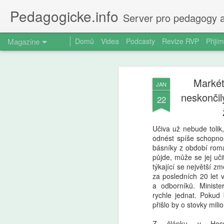
Pedagogicke.info
Server pro pedagogy a
Magazine
Domů
Videa
Podcasty
Revize RVP
Přijím
Markét
JAN
neskončil
22
Učiva už nebude tolik,
odnést spíše schopno
básníky z období rom
půjde, může se jej uči
týkající se největší z
za posledních 20 let 
a odborníků. Ministe
rychle jednat. Pokud
přišlo by o stovky mili
Z článku v Hospod