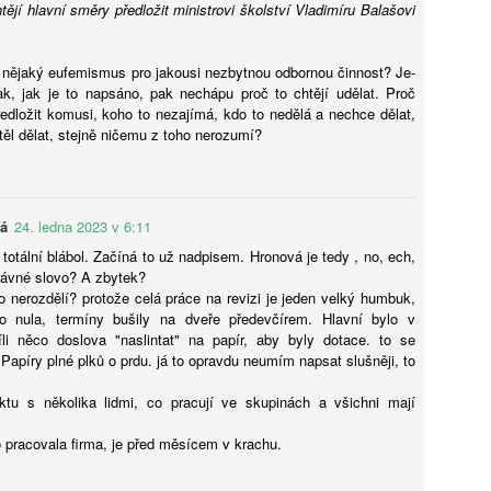
htějí hlavní směry předložit ministrovi školství Vladimíru Balašovi
e nějaký eufemismus pro jakousi nezbytnou odbornou činnost? Je-
Petr Koubský: AI už teď píše lépe než většina lidí.
ak, jak je to napsáno, pak nechápu proč to chtějí udělat. Proč
UG
předložit komusi, koho to nezajímá, kdo to nedělá a nechce dělat,
6
Popíráním ani výsměchem to nezměníme
htěl dělat, stejně ničemu z toho nerozumí?
míte se písemně vyjadřovat aspoň stejně dobře jako umělá
teligence? Jestli ne, neohrnujte nad ní nos. A jestli ano, schovejte si
to otázku a odpovězte si na ni znovu asi tak za rok.
vá
24. ledna 2023 v 6:11
 totální blábol. Začíná to už nadpisem. Hronová je tedy , no, ech,
právné slovo? A zbytek?
to nerozdělí? protože celá práce na revizi je jeden velký humbuk,
o nula, termíny bušily na dveře předevčírem. Hlavní bylo v
li něco doslova "naslintat" na papír, aby byly dotace. to se
Ondřej Šteffl: Slepá místa rodičů, 5. část, Věci, o
UG
 Papíry plné plků o prdu. já to opravdu neumím napsat slušněji, to
6
kterých věda dobře ví, ale vy možná ne
stý den dovolené, prší. Táta si po snídani otevře mobil. Přišel mail
tu s několika lidmi, co pracují ve skupinách a všichni mají
práce — nic hrozného, ale bude to průšvih a vyřešit se to teď nedá.
.
vře mobil, neřekne nic. Jen si sedne a začne mlčky skládat plavky,
 pracovala firma, je před měsícem v krachu.
eré nikdo skládat nechtěl. Máma se po chvíli zeptá, co je. „Nic."
ptá se ještě jednou, ostřeji. Táta odpoví ještě kratší větou.