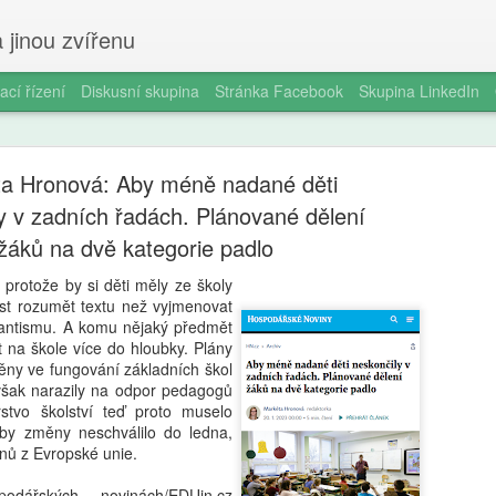
 jinou zvířenu
ací řízení
Diskusní skupina
Stránka Facebook
Skupina LinkedIn
a Hronová: Aby méně nadané děti
y v zadních řadách. Plánované dělení
žáků na dvě kategorie padlo
 protože by si děti měly ze školy
Ondřej Štef
AUG
st rozumět textu než vyjmenovat
7
antismu. A komu nějaký předmět
rodičů, 6. 
t na škole více do hloubky. Plány
měny ve fungování základních škol
věda dobře
však narazily na odpor pedagogů
rstvo školství teď proto muselo
Jedno odpoledne v kempu. Ma
 by změny neschválilo do ledna,
Vytáhne tyčky, rozloží plach
onů z Evropské unie.
nevydrží. „Počkej, já ti udě
za pět minut. Oheň. Matěj s
ářských novinách/EDUin.cz