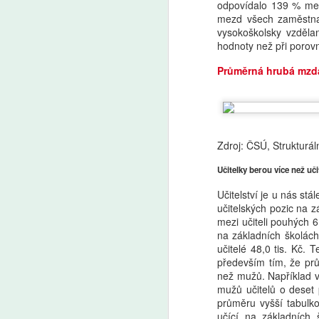
odpovídalo 139 % me
A
mezd všech zaměstna
vysokoškolsky vzděla
V 
hodnoty než při poro
po
ži
Průměrná hrubá mzda 
na
fo
f
da
d
Zdroj: ČSÚ, Strukturál
k
ri
A
Učitelky berou více než uči
kt
za
Učitelství je u nás st
že
učitelských pozic na z
vs
P
mezi učiteli pouhých 6
a
(
na základních školách
kl
tř
učitelé 48,0 tis. Kč. 
s
ře
především tím, že prů
je
než mužů. Například v
s 
mužů učitelů o deset 
a
průměru vyšší tabulko
učící na základních 