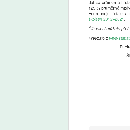
dat se průměrná hrubá
129 % průměrné mzdy 
A
Podrobnější údaje a 
školství 2012–2021
.
Z
Článek si můžete přeč
p
us
Převzato z
www.statis
d
o
Publi
J
Št
le
ad
A
So
p
vz
no
v
be
Ne
v