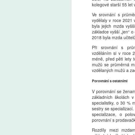
kolegové starší 55 let 
A
Ve srovnání s průmě
vydělaly v roce 2021 
byla jejich mzda vyšš
Uč
základce vyšší „jen“ o
by
2018 byla mzda učite
by
a 
Při srovnání s pr
vzděláním si v roce 
méně, před pěti lety 
mužů se průměrná mz
vzdělaných mužů a zao
A
Porovnání s ostatními
V porovnání se ženami
Ře
základních školách 
vý
specialistky, o 30 % 
O
sestry se specializací
pr
specializace, o pol
po
porovnání s prodavač
vý
Rozdíly mezi mzdami