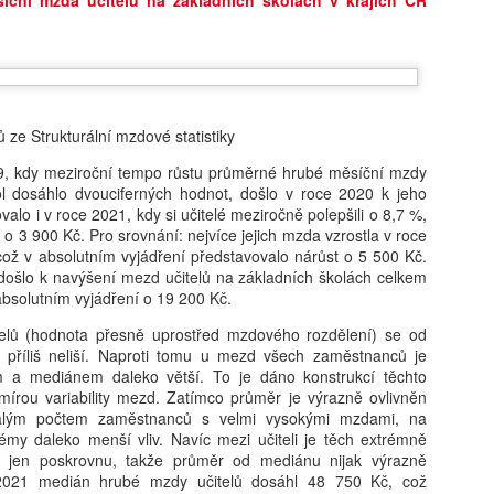
Jaroslav Mašek:
24. 8.: Online
AUG
AUG
6
6
Trojský medvídek:
workshop – AI do ŠVP
význam lidské výchovy
(bez omáčky a
 ze Strukturální mzdové statistiky
v době dětských AI
nesmyslů)
společníků
Jak smysluplně zapojit umělou
9, kdy meziroční tempo růstu průměrné hrubé měsíční mzdy
inteligenci do tvorby a aktualizace
ol dosáhlo dvouciferných hodnot, došlo v roce 2020 k jeho
Jak u dětí rozvíjet vztahy,
ŠVP? Online workshop je určený
alo i v roce 2021, kdy si učitelé meziročně polepšili o 8,7 %,
zvídavost a celoživotní učení
pro pracovníky škol, kteří chtějí
 o 3 900 Kč. Pro srovnání: nejvíce jejich mzda vzrostla v roce
v éře AI? Renomovaná pediatrička
Ondřej Šteffl: Slepá místa rodičů, 5. část, Věci, o
UG
postupovat systematicky,
což v absolutním vyjádření představovalo nárůst o 5 500 Kč.
Dana Suskind nabízí odpovědi ve
6
bezpečně a s reálným dopadem.
 došlo k navýšení mezd učitelů na základních školách celkem
kterých věda dobře ví, ale vy možná ne
své nové knize, která je
Získáte: konkrétní scénáře využití
 absolutním vyjádření o 19 200 Kč.
základním průvodcem nejen pro
stý den dovolené, prší. Táta si po snídani otevře mobil. Přišel mail
AI ve ŠVP, přehled rizik a jak je
rodiče.
práce — nic hrozného, ale bude to průšvih a vyřešit se to teď nedá.
elů (hodnota přesně uprostřed mzdového rozdělení) se od
řídit, ukázky využitelné ihned ve
vře mobil, neřekne nic. Jen si sedne a začne mlčky skládat plavky,
 příliš neliší. Naproti tomu u mezd všech zaměstnanců je
škole, inspiraci pro práci celého
eré nikdo skládat nechtěl. Máma se po chvíli zeptá, co je. „Nic."
m a mediánem daleko větší. To je dáno konstrukcí těchto
sboru.
ptá se ještě jednou, ostřeji. Táta odpoví ještě kratší větou.
mírou variability mezd. Zatímco průměr je výrazně ovlivněn
lým počtem zaměstnanců s velmi vysokými mzdami, na
émy daleko menší vliv. Navíc mezi učiteli je těch extrémně
 jen poskrovnu, takže průměr od mediánu nijak výrazně
 2021 medián hrubé mzdy učitelů dosáhl 48 750 Kč, což