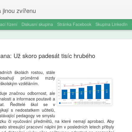
 jinou zvířenu
ací řízení
Diskusní skupina
Stránka Facebook
Skupina LinkedIn
ana: Už skoro padesát tisíc hrubého
adních školách rostou, stále
osahují průměrné mzdy
Milan Haus
AUG
školským vzděláním.
6
zkratek: Pr
aduje značnou odbornost, ale
kompetence
nalosti a informace poutavě a
ávat. Ředitelé škol se v
občanství)
ýkají s nedostatkem učitelů,
 stávající pedagogy ve smyslu
Zazvonil zvonec a kritickém
ku či vyučování předmětů, na které nemají aprobaci. Aby
vzdělávání, kde už se nemu
sto stresující pracovní náplni jim v posledních letech přibyly
Proč se učit, když stačí n 