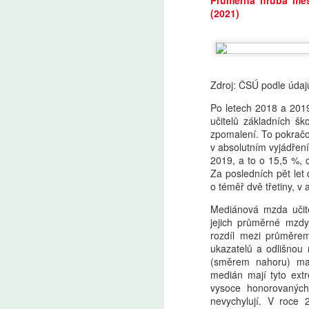
(2021)
Markéta Lankašová:
AUG
6
Ministr Plaga chce
zachovat přípravné
Zdroj: ČSÚ podle údajů
třídy. Je to chaos,
stěžují si ředitelé škol
Po letech 2018 a 201
učitelů základních šk
Přípravné třídy pomáhají dětem
zpomalení. To pokračov
s přechodem ze školky do
v absolutním vyjádření
základní školy. Od roku 2029
A
2019, a to o 15,5 %, 
měly kvůli zpřísnění odkladů
Za posledních pět let
zaniknout, ministr školství Plaga
o téměř dvě třetiny, v
chce však rozhodnutí zrušit
Še
a přípravky zachovat. Ředitelé
z 
Mediánová mzda učit
škol i odborníci to vítají, jen jim
Za
jejich průměrné mzdy
vadí zatím nejasná koncepce.
kt
rozdíl mezi průměre
Ze
ukazatelů a odlišnou 
(směrem nahoru) ma
medián mají tyto extr
vysoce honorovaných
nevychylují. V roce