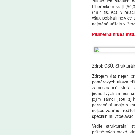
základních školách 
Libereckém kraji (50,0
A
(48,4 tis. Kč). V re
však pobírali nejvíce
Fa
nejméně učitelé v Pra
pl
Průměrná hrubá mzda
je
Pr
Pa
v
v 
Zdroj: ČSÚ, Strukturál
Zdrojem dat nejen pr
A
poměrových ukazatelů j
zaměstnanců, která s
AI
jednotlivých zaměstnan
ro
jejím rámci jsou zj
Uč
personální údaje o zam
Žá
nejsou zahrnuti ředite
m
speciálními vzdělávac
Vedle strukturální 
průměrných mezd, kter