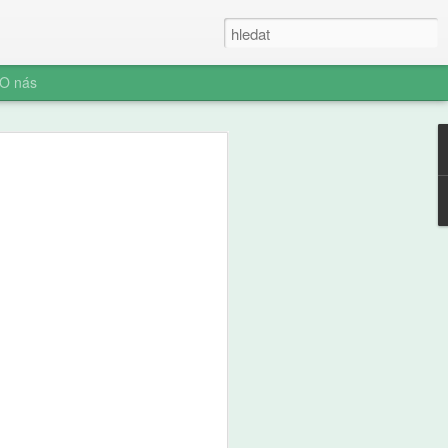
O nás
ner: Iluze rychlých
oč AI není digitální
 (ani digitální
u myšlení je konec. Vítejte v nové éře
síte namáhat: robot to vyřeší za vás.
prompt a 'AI' je vaše? Představujeme