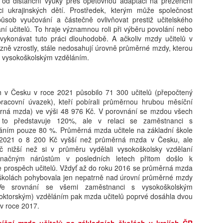
 od distanční výuky přes opětovnou adaptaci na prezenční
vám revoluční koncept: 'Dig
i ukrajinských dětí. Prostředek, kterým může společnost
beztrestně co? Podvádět? T
působ vyučování a částečně ovlivňovat prestiž učitelského
v koutě a hroutí se pod tíh
ní učitelů. To hraje významnou roli při výběru povolání nebo
nezpracovaných esejů, vy 
vykonávat tuto práci dlouhodobě. A ačkoliv mzdy učitelů v
algoritmy, aby za vás vytv
azně vzrostly, stále nedosahují úrovně průměrné mzdy, kterou
hodnoty, etiku a integritu;
s vysokoškolským vzděláním.
místo. Naše motto? Plagiáto
je jen další slovo pro len
úspěchu a staňte se hrdým 
h v Česku v roce 2021 působilo 71 300 učitelů (přepočtený
je pro vás nejlepší. Budouc
racovní úvazek), kteří pobírali průměrnou hrubou měsíční
u toho nesmíte chybět. Stáh
rná mzda) ve výši 48 976 Kč. V porovnání se mzdou všech
budoucnost ještě dnes!
o představuje 120%, ale v relaci se zaměstnanci s
áním pouze 80 %. Průměrná mzda učitele na základní škole
e 2021 o 8 200 Kč vyšší než průměrná mzda v Česku, ale
 nižší než si v průměru vydělali vysokoškolsky vzdělaní
značným nárůstům v posledních letech přitom došlo k
 prospěch učitelů. Vždyť až do roku 2016 se průměrná mzda
 školách pohybovala jen nepatrně nad úrovní průměrné mzdy
e srovnání se všemi zaměstnanci s vysokoškolským
oktorským) vzděláním pak mzda učitelů poprvé dosáhla dvou
ž v roce 2017.
íční mzda učitelů na základních školách v krajích ČR