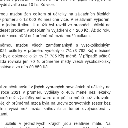
vydělávali o cca 10 tis. Kč více.
Karolína Blažková: „Člověk to asi musí mít rád.“ Jak
UG
5
se v pražské garsonce žije učiteli hudby s třiceti tisíci
rnou mzdou žen celkem si učitelky na základních školách
měsíčně
v průměru o 12 000 Kč měsíčně více. V relativním vyjádření
í o jednu třetinu. U mužů byl rozdíl ve prospěch učitelů na
í děti hrát na kytaru, vydělává kolem 32 tisíc čistého a sám v Praze
 deset procent, v absolutním vyjádření o 4 200 Kč. Až do roku
dlí jen díky obecnímu bytu. Pro třiatřicetiletého Martina je vlastní
lů dokonce nižší než průměrná mzda mužů celkem.
dlení těžko představitelné. Místo toho šetří, přivydělává si hudbou
doufá, že si jednou pořídí maringotku.
ůměrnou mzdou všech zaměstnankyň s vysokoškolským
2021 učitelky v průměru vydělaly o 7% (3 762 Kč) měsíčně
to bylo dokonce o 21 % (7 785 Kč) méně. V případě učitelů
da rovnala jen 70 % průměrné mzdy všech vysokoškolsky
stávala za ní o 20 850 Kč.
Tobiáš Pospíchal: Brněnský starosta prosadil do čela
UG
5
školy svého známého, oba kandidují za Motoristy.
Střet zájmů odmítá
 zaměstnanými v jiných vybraných povoláních si učitelky na
ditelem základní školy v Brně-Bystrci se stal Jaromír Špaček, jehož
v roce 2021 v průměru vydělaly o 40% méně než lékařky
běr si před komisí prosadil starosta městské části Tomáš Kratochvíl.
méně než vývojářky softwaru a o pětinu méně než zdravotní
ba muži v loňském roce společně kandidovali za Motoristy. Podle
. Jejich průměrná mzda byla na úrovni zdravotních sester bez
otikorupčního analytika vyvolávají okolnosti Špačkova výběru
ovinu vyšší než mzda knihovnic a téměř dvojnásobná v
chyby, sám starosta pak odmítá, že by hrála politická blízkost při
kami.
běru roli.
 učitelů v jednotlivých krajích jsou relativně malé. Na