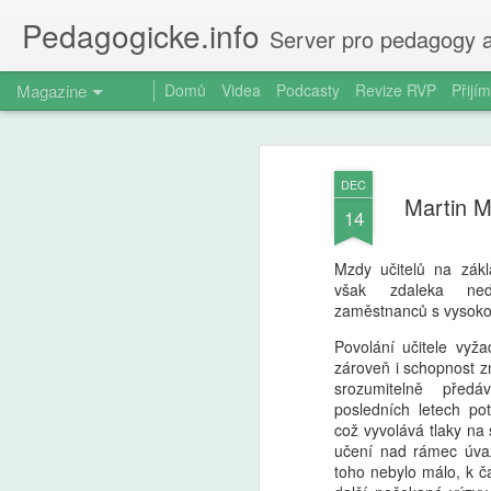
Pedagogicke.info
Server pro pedagogy a
Magazine
Domů
Videa
Podcasty
Revize RVP
Přijím
DEC
Martin M
14
Mzdy učitelů na zákl
však zdaleka ned
zaměstnanců s vysoko
Povolání učitele vyž
zároveň i schopnost z
srozumitelně před
posledních letech pot
což vyvolává tlaky na
učení nad rámec úvaz
toho nebylo málo, k ča