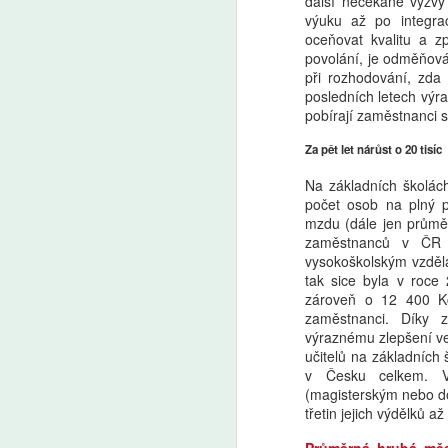
další nečekané výzvy
výuku až po integrac
oceňovat kvalitu a z
povolání, je odměňová
při rozhodování, zda 
posledních letech výr
pobírají zaměstnanci 
Za pět let nárůst o 20 tisíc
Na základních školác
počet osob na plný p
mzdu (dále jen průmě
zaměstnanců v ČR t
vysokoškolským vzděl
tak sice byla v roc
zároveň o 12 400 Kč
zaměstnanci. Díky 
výraznému zlepšení ve
učitelů na základních
v Česku celkem. V
(magisterským nebo d
třetin jejich výdělků a
Průměrná hrubá měs