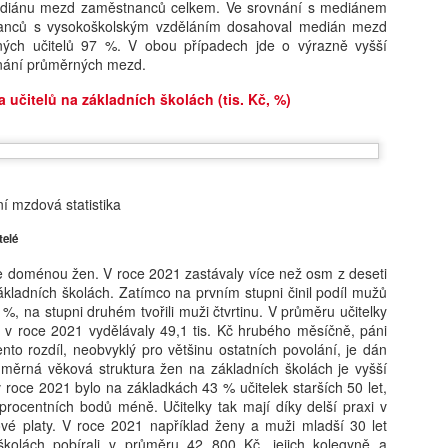
diánu mezd zaměstnanců celkem. Ve srovnání s mediánem
Smartphone a zdraví čtrnáctiletých: výsledky
UG
nců s vysokoškolským vzděláním dosahoval medián mezd
5
longitudinální studie ABCD
ných učitelů 97 %. V obou případech jde o výrazně vyšší
éře všudypřítomné digitální socializace představuje rozhodnutí o
vnání průměrných mezd.
řízení prvního chytrého telefonu jeden z nejvýznamnějších milníků v
votě dospívajícího i jeho rodiny. Pro pedagogickou obec a odborníky
učitelů na základních školách (tis. Kč, %)
 duševní zdraví je pochopení časování tohoto kroku kritické, neboť
rmuje budoucí digitální návyky a může determinovat trajektorii
yzického i psychického vývoje. Tato syntéza vychází z nejnovějších
t, která naznačují, že samotný akt pořízení telefonu v
oporučovaném věku 13 let nepředstavuje bezprostřední spouštěč
ní mzdová statistika
linické deprese nebo obezity, avšak nese s sebou jasně prokazatelné
ziko narušení spánkové kontinuity. Klíčovým rozlišovacím prvkem,
Pro a proti: Devátá třída má smysl, tvrdí Mazancová.
UG
telé
erý tato studie přináší, je striktní oddělení pouhého vlastnictví
5
Šmahel: Zrušení nejde stavět na tom, že ušetříme 50
řízení od intenzity a kontextu jeho následného užívání. Ukazuje se,
ále doménou žen. V roce 2021 zastávaly více než osm z deseti
miliard
 zatímco věková hranice 13 let může sloužit jako relativně bezpečný
ákladních školách. Zatímco na prvním stupni činil podíl mužů
tupní bod, skutečné nebezpečí pro wellbeing adolescenta tkví v
remiér Andrej Babiš (ANO) a předseda Sněmovny Tomio Okamura
 %, na stupni druhém tvořili muži čtvrtinu. V průměru učitelky
bsenci regulace času stráveného u obrazovky a v narušování
SPD) mluví o zkrácení povinné školní docházky a zrušení devátých
 v roce 2021 vydělávaly 49,1 tis. Kč hrubého měsíčně, páni
idových fází dne, což vyžaduje hlubší metodologický rozbor
íd. „Není možné to stavět na tom, že ušetříme 50 miliard,“ namítá
Tento rozdíl, neobvyklý pro většinu ostatních povolání, je dán
ledované kohorty.
ditel Základní školy Plaňany Martin Šmahel. „Nám ani tak nejde o to,
měrná věková struktura žen na základních školách je vyšší
stli do nich znalosti nacpeme za osm, nebo za devět let, ale jestli je
 roce 2021 bylo na základkách 43 % učitelek starších 50 let,
nimi naučíme pracovat,“ říká v Pro a proti z Učitelské platformy
procentních bodů méně. Učitelky tak mají díky delší praxi v
 ředitelka Základní školy Pod Beckovem Petra Mazancová.
vé platy. V roce 2021 například ženy a muži mladší 30 let
školách pobírali v průměru 42 800 Kč, jejich kolegyně a