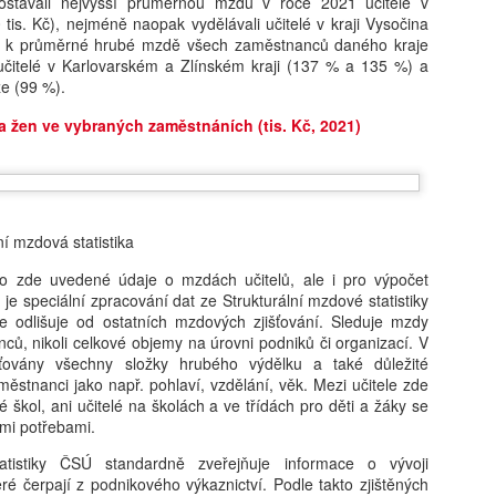
dostávali nejvyšší průměrnou mzdu v roce 2021 učitelé v
 tis. Kč), nejméně naopak vydělávali učitelé v kraji Vysočina
Hana Lanková: Děti nepotřebují zakázat sociální sítě,
UG
laci k průměrné hrubé mzdě všech zaměstnanců daného kraje
5
jen se je naučit používat, říká studentka
 učitelé v Karlovarském a Zlínském kraji (137 % a 135 %) a
kt, že děti dnes používají sociální sítě dřív, než jim to samotné
ze (99 %).
atformy oficiálně dovolují, není žádnou novinkou. Jak ale ovlivňují
 žen ve vybraných zaměstnáních (tis. Kč, 2021)
jich pozornost a jak jsou děti schopné rozeznat manipulativní obsah?
ávě to přimělo osmnáctiletou Elu Doležalovou z Mikulovic na
rdubicku pustit se do vlastního výzkumu. Svá zjištění teď mění ve
zdělávací hru, která má dětem pomoci bezpečněji se pohybovat
online světě.
ní mzdová statistika
o zde uvedené údaje o mzdách učitelů, ale i pro výpočet
Milan Hausner: AI Act ve škole: Připravte se na nový
UG
e speciální zpracování dat ze Strukturální mzdové statistiky
4
svět, nebo se připravte na konec II.
e odlišuje od ostatních mzdových zjišťování. Sleduje mzdy
 Act se tváří jako hasičák, který chrlí formuláře místo pěny. Regulace
ců, nikoli celkové objemy na úrovni podniků či organizací. V
zdává certifikáty, zatímco serverovna hoří v přímém přenosu.
išťovány všechny složky hrubého výdělku a také důležité
itel‑úředník s razítkem „Compliance“ hledá smysl v kouři paragrafů.
ěstnanci jako např. pohlaví, vzdělání, věk. Mezi učitele zde
k si dělá selfie s robotem, protože „riziko je cool“. A škola? Ta si
lé škol, ani učitelé na školách a ve třídách pro děti a žáky se
yslí, že bezpečnost začíná podpisem, ne pochopením.
ími potřebami.
statistiky ČSÚ standardně zveřejňuje informace o vývoji
é čerpají z podnikového výkaznictví. Podle takto zjištěných