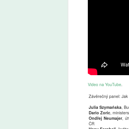
Video na YouTube
.
Závěrečný panel: Jak ž
Julia Szymańska
, Bu
Dario Zoric
, minister
Ondřej Neumajer
, ú
ČR