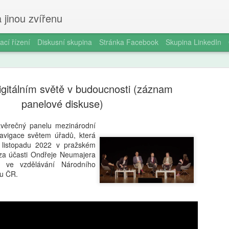
 jinou zvířenu
ací řízení
Diskusní skupina
Stránka Facebook
Skupina LinkedIn
digitálním světě v budoucnosti (záznam
panelové diskuse)
věrečný panelu mezinárodní
avigace světem úřadů, která
Smartphon
AUG
 listopadu 2022 v pražském
5
čtrnáctilet
za účasti Ondřeje Neumajera
ce ve vzdělávání Národního
longitudin
tu ČR.
V éře všudypřítomné digitál
pořízení prvního chytrého 
milníků v životě dospívajíc
a odborníky na duševní zdr