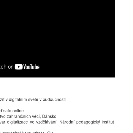
kritické, neboť formuje bud
determinovat trajektorii fy
syntéza vychází z nejnověj
akt pořízení telefonu v do
bezprostřední spouštěč kli
s sebou jasně prokazatelné 
Klíčovým rozlišovacím prvkem
oddělení pouhého vlastnictv
následného užívání. Ukazuj
může sloužit jako relativn
nebezpečí pro wellbeing ad
stráveného u obrazovky a v
vyžaduje hlubší metodologi
ít v digitálním světě v budoucnosti
ď safe online
stvo zahraničních věcí, Dánsko
tvar digitalizace ve vzdělávání, Národní pedagogický institut