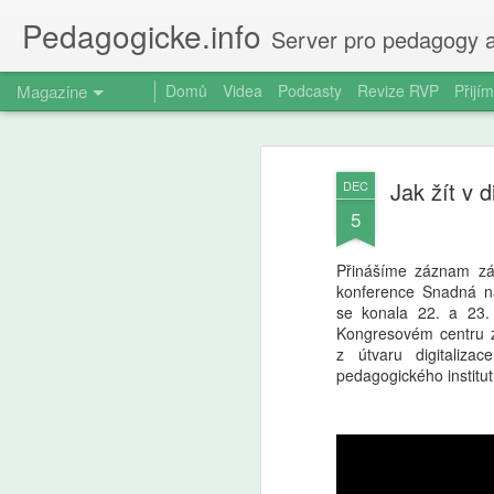
Pedagogicke.info
Server pro pedagogy a
Magazine
Domů
Videa
Podcasty
Revize RVP
Přijím
Jak žít v 
DEC
5
Přinášíme záznam zá
konference Snadná n
se konala 22. a 23.
Kongresovém centru 
z útvaru digitaliza
pedagogického institu