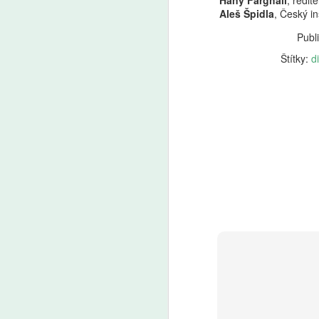
Hany Farghali
, ředit
Aleš Špidla
, Český i
Publ
Pro a proti: Devátá
AUG
Štítky:
d
5
třída má smysl, tvrdí
Mazancová. Šmahel:
Zrušení nejde stavět
na tom, že ušetříme 50
miliard
Premiér Andrej Babiš (ANO) a
předseda Sněmovny Tomio
A
Okamura (SPD) mluví o zkrácení
povinné školní docházky
a zrušení devátých tříd. „Není
AI
možné to stavět na tom, že
ro
ušetříme 50 miliard,“ namítá
Uč
ředitel Základní školy Plaňany
Žá
Martin Šmahel. „Nám ani tak
m
nejde o to, jestli do nich znalosti
nacpeme za osm, nebo za devět
let, ale jestli je s nimi naučíme
pracovat,“ říká v Pro a proti