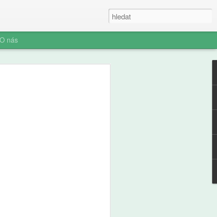
O nás
e a zdraví
ých: výsledky
ální studie ABCD
ní socializace představuje rozhodnutí o
telefonu jeden z nejvýznamnějších
ího i jeho rodiny. Pro pedagogickou obec
aví je pochopení časování tohoto kroku