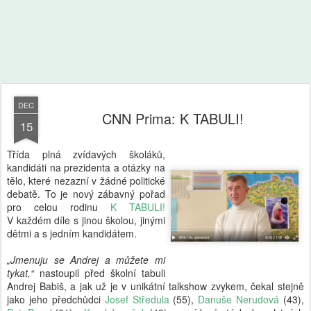
DEC
CNN Prima: K TABULI!
15
Třída plná zvídavých školáků,
kandidáti na prezidenta a otázky na
tělo, které nezazní v žádné politické
debatě. To je nový zábavný pořad
pro celou rodinu
K TABULI!
V každém díle s jinou školou, jinými
dětmi a s jedním kandidátem.
„Jmenuju se Andrej a můžete mi
tykat,“
nastoupil před školní tabuli
Andrej Babiš, a jak už je v unikátní talkshow zvykem, čekal stejně
jako jeho předchůdci
Josef Středula
(55),
Danuše Nerudová
(43),