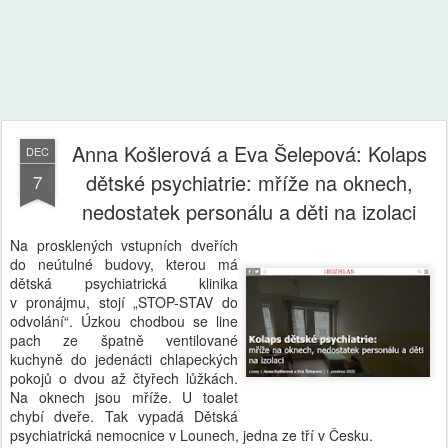
Anna Košlerová a Eva Šelepová: Kolaps
DEC
dětské psychiatrie: mříže na oknech,
7
nedostatek personálu a děti na izolaci
Na prosklených vstupních dveřích
do neútulné budovy, kterou má
dětská psychiatrická klinika
v pronájmu, stojí „STOP-STAV do
odvolání“. Úzkou chodbou se line
pach ze špatně ventilované
kuchyně do jedenácti chlapeckých
pokojů o dvou až čtyřech lůžkách.
Na oknech jsou mříže. U toalet
chybí dveře. Tak vypadá Dětská
psychiatrická nemocnice v Lounech, jedna ze tří v Česku.