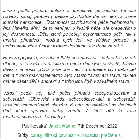
Jenže podle primáře dětské a dorostové psychiatrie Tomáše
Havelky sahají problémy dětské psychiatrie dál než jen za dveře
lounské nemocnice. „Dostupnost psychiatrické péče zkolabovala,“
říká Havelka. Míní, že to není jen o kvalitě péče, ale především o
její dostupností. „Děti, které potřebují psychiatrickou péči, tak v
mnoha případech, možná bych řekl ve většině případů, ji
nedostanou včas. Oni ji nakonec dostanou, ale třeba za rok.“
Havelka popisuje, že čekací lhůty do ambulancí mohou být až rok
dlouhé, a to kvůli narůstajícímu počtu dětských pacientů, hlavně
dívek s anorexií. „Když jsme dřív měli na oddělení čtyři nebo pět
dětí a z toho maximálně jedno bylo v takto závažném stavu, tak teď
máme deset dětí s anorexií a z toho jsou čtyři v závažném stavu.“
Vzrostl podle něj také počet případů sebepoškozování a
sebevražd. „Obrovský nárůst sebepoškozování a sebevražd,
závažné sebevražedné chování. K nám na oddělení se dostávají
děti, které opravdu mohly zemřít. A těch dětí je zase
mnohonásobně víc,“ konstatuje.
Publikoval(a)
Janek Wagner
7th December 2022
Štítky:
causy
dětská psychiatrie
kapacita
přečtěte si