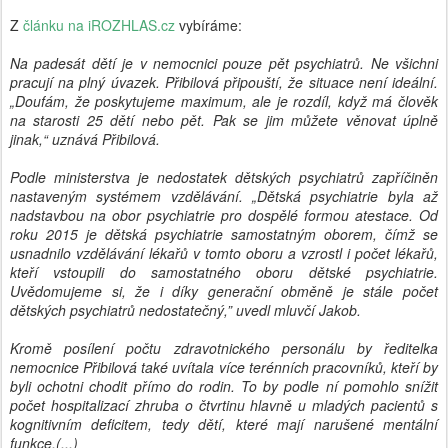
Z
článku na iROZHLAS.cz
vybíráme:
Na padesát dětí je v nemocnici pouze pět psychiatrů. Ne všichni
pracují na plný úvazek. Přibilová připouští, že situace není ideální.
„Doufám, že poskytujeme maximum, ale je rozdíl, když má člověk
na starosti 25 dětí nebo pět. Pak se jim můžete věnovat úplně
jinak,“ uznává Přibilová.
Podle ministerstva je nedostatek dětských psychiatrů zapříčiněn
nastaveným systémem vzdělávání. „Dětská psychiatrie byla až
nadstavbou na obor psychiatrie pro dospělé formou atestace. Od
roku 2015 je dětská psychiatrie samostatným oborem, čímž se
usnadnilo vzdělávání lékařů v tomto oboru a vzrostl i počet lékařů,
kteří vstoupili do samostatného oboru dětské psychiatrie.
Uvědomujeme si, že i díky generační obměně je stále počet
dětských psychiatrů nedostatečný,” uvedl mluvčí Jakob.
Kromě posílení počtu zdravotnického personálu by ředitelka
nemocnice Přibilová také uvítala více terénních pracovníků, kteří by
byli ochotni chodit přímo do rodin. To by podle ní pomohlo snížit
počet hospitalizací zhruba o čtvrtinu hlavně u mladých pacientů s
kognitivním deficitem, tedy dětí, které mají narušené mentální
funkce.(...)