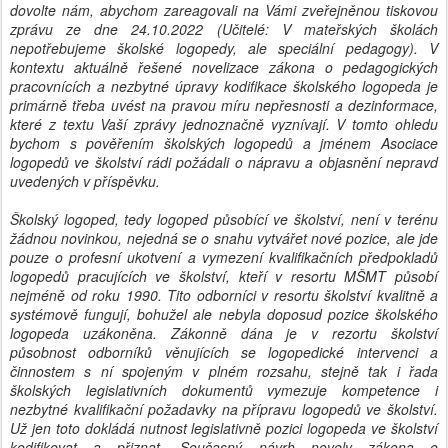
dovolte nám, abychom zareagovali na Vámi zveřejněnou tiskovou
zprávu ze dne 24.10.2022 (Učitelé: V mateřských školách
nepotřebujeme školské logopedy, ale speciální pedagogy). V
kontextu aktuálně řešené novelizace zákona o pedagogických
pracovnících a nezbytné úpravy kodifikace školského logopeda je
primárně třeba uvést na pravou míru nepřesnosti a dezinformace,
které z textu Vaší zprávy jednoznačně vyznívají. V tomto ohledu
bychom s pověřením školských logopedů a jménem Asociace
logopedů ve školství rádi požádali o nápravu a objasnění nepravd
uvedených v příspěvku.
Školský logoped, tedy logoped působící ve školství, není v terénu
žádnou novinkou, nejedná se o snahu vytvářet nové pozice, ale jde
pouze o profesní ukotvení a vymezení kvalifikačních předpokladů
logopedů pracujících ve školství, kteří v resortu MŠMT působí
nejméně od roku 1990. Tito odborníci v resortu školství kvalitně a
systémově fungují, bohužel ale nebyla doposud pozice školského
logopeda uzákoněna. Zákonně dána je v rezortu školství
působnost odborníků věnujících se logopedické intervenci a
činnostem s ní spojeným v plném rozsahu, stejně tak i řada
školských legislativních dokumentů vymezuje kompetence i
nezbytné kvalifikační požadavky na přípravu logopedů ve školství.
Už jen toto dokládá nutnost legislativně pozici logopeda ve školství
kodifikovat a přiznat. Současný návrh novely zákona o