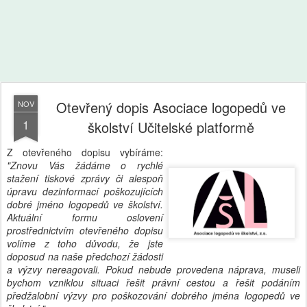
Otevřený dopis Asociace logopedů ve
NOV
1
školství Učitelské platformě
Z otevřeného dopisu vybíráme:
"Znovu Vás žádáme o rychlé
stažení tiskové zprávy či alespoň
úpravu dezinformací poškozujících
dobré jméno logopedů ve školství.
Aktuální formu oslovení
prostřednictvím otevřeného dopisu
volíme z toho důvodu, že jste
doposud na naše předchozí žádosti
a výzvy nereagovali. Pokud nebude provedena náprava, museli
bychom vzniklou situaci řešit právní cestou a řešit podáním
předžalobní výzvy pro poškozování dobrého jména logopedů ve