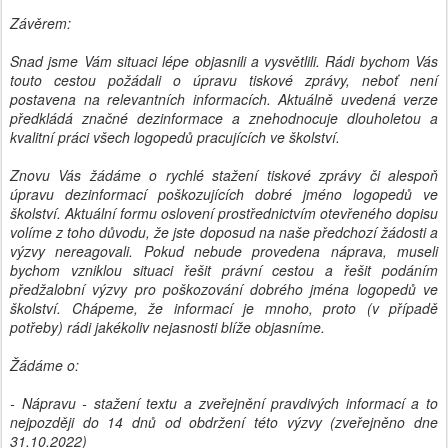
Závěrem:
Snad jsme Vám situaci lépe objasnili a vysvětlili. Rádi bychom Vás
touto cestou požádali o úpravu tiskové zprávy, neboť není
postavena na relevantních informacích. Aktuálně uvedená verze
předkládá značné dezinformace a znehodnocuje dlouholetou a
kvalitní práci všech logopedů pracujících ve školství.
Znovu Vás žádáme o rychlé stažení tiskové zprávy či alespoň
úpravu dezinformací poškozujících dobré jméno logopedů ve
školství. Aktuální formu oslovení prostřednictvím otevřeného dopisu
volíme z toho důvodu, že jste doposud na naše předchozí žádosti a
výzvy nereagovali. Pokud nebude provedena náprava, museli
bychom vzniklou situaci řešit právní cestou a řešit podáním
předžalobní výzvy pro poškozování dobrého jména logopedů ve
školství. Chápeme, že informací je mnoho, proto (v případě
potřeby) rádi jakékoliv nejasnosti blíže objasníme.
Žádáme o:
- Nápravu - stažení textu a zveřejnění pravdivých informací a to
nejpozději do 14 dnů od obdržení této výzvy (zveřejněno dne
31.10.2022)