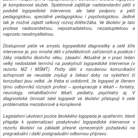
je komplexnost služeb. Systémově zajišťuje nadstandardní péči v
podobě logopedické intervence, ale také podporu a péči
pedagogickou, speciálně pedagogickou i psychologickou. Jedině
tak je možné zajistit celkový rozvoj dítěte/žáka. Ve školství je tato
profese nedocenitelnou, nepostradatelnou, nezastupitelnou a
naprosto neodmyslitelnou.
Dostupnost péče ve smyslu logopedické diagnostiky a celé šíře
intervence je, pro mnohé děti v předškolních zařízeních a posléze i
žáky mladšího školního věku, zásadní. Aktuálně je v praxi řešen
velký nedostatek termínů na poskytnutí logopedické intervence (v
rezortu MZ i MŠMT). Počty dětí s narušenou komunikační
schopnosti se neustále zvyšují a čekací doby na vyšetření či
konzultaci jsou velké. Je třeba si uvědomit, že logoped je členem
týmu odborníků různých profesí – spolupracuje s lékaři – foniatry,
neurology, rehabilitačními lékaři, pediatry, psychiatry aj. V
diagnostické činnosti také logopedi ve školství přistupují k celé
problematice mezioborově a komplexně.
Legislativní ukotvení pozice školského logopeda je opatřením, které
přispěje k systematizaci poskytování logopedické intervence v
rezortu školství na základě přesně vymezených požadavků na
pregraduální i další postgraduální odbornou přípravu.