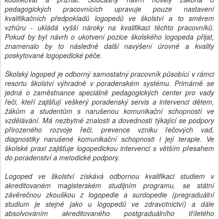
pedagogických pracovnících upravuje pouze nastavení
kvalifikačních předpokladů logopedů ve školství a to směrem
vzhůru - ukládá vyšší nároky na kvalifikaci těchto pracovníků.
Pokud by byl návrh o ukotvení pozice školského logopeda přijat,
znamenalo by to následně další navýšení úrovně a kvality
poskytované logopedické péče.
Školský logoped je odborný samostatný pracovník působící v rámci
resortu školství výhradně v poradenském systému. Primárně se
jedná o zaměstnance speciálně pedagogických center pro vady
řeči, kteří zajišťují veškerý poradenský servis a intervenci dětem,
žákům a studentům s narušenou komunikační schopností ve
vzdělávání. Má nezbytné znalosti a dovednosti týkající se podpory
přirozeného rozvoje řeči, prevence vzniku řečových vad,
diagnostiky narušené komunikační schopnosti i její terapie. Ve
školské praxi zajišťuje logopedickou intervenci s větším přesahem
do poradenství a metodické podpory.
Logoped ve školství získává odbornou kvalifikaci studiem v
akreditovaném magisterském studijním programu, se státní
závěrečnou zkouškou z logopedie a surdopedie (pregraduální
studium je stejné jako u logopedů ve zdravotnictví) a dále
absolvováním akreditovaného postgraduálního tříletého