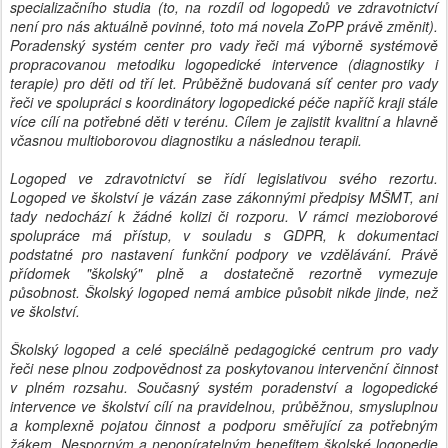
specializačního studia (to, na rozdíl od logopedů ve zdravotnictví
není pro nás aktuálně povinné, toto má novela ZoPP právě změnit).
Poradenský systém center pro vady řeči má výborně systémově
propracovanou metodiku logopedické intervence (diagnostiky i
terapie) pro děti od tří let. Průběžně budovaná síť center pro vady
řeči ve spolupráci s koordinátory logopedické péče napříč kraji stále
více cílí na potřebné děti v terénu. Cílem je zajistit kvalitní a hlavně
včasnou multioborovou diagnostiku a následnou terapii.
Logoped ve zdravotnictví se řídí legislativou svého rezortu.
Logoped ve školství je vázán zase zákonnými předpisy MŠMT, ani
tady nedochází k žádné kolizi či rozporu. V rámci mezioborové
spolupráce má přístup, v souladu s GDPR, k dokumentaci
podstatné pro nastavení funkční podpory ve vzdělávání. Právě
přídomek "školský" plně a dostatečně rezortně vymezuje
působnost. Školský logoped nemá ambice působit nikde jinde, než
ve školství.
Školský logoped a celé speciálně pedagogické centrum pro vady
řeči nese plnou zodpovědnost za poskytovanou intervenční činnost
v plném rozsahu. Současný systém poradenství a logopedické
intervence ve školství cílí na pravidelnou, průběžnou, smysluplnou
a komplexně pojatou činnost a podporu směřující za potřebným
žákem. Nesporným a nepopíratelným benefitem školské logopedie