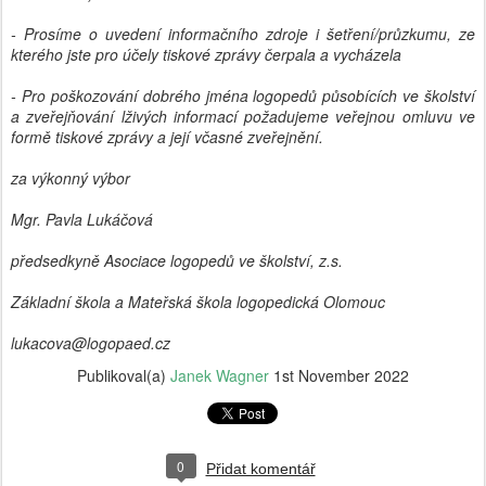
- Prosíme o uvedení informačního zdroje i šetření/průzkumu, ze
kterého jste pro účely tiskové zprávy čerpala a vycházela
- Pro poškozování dobrého jména logopedů působících ve školství
a zveřejňování lživých informací požadujeme veřejnou omluvu ve
formě tiskové zprávy a její včasné zveřejnění.
za výkonný výbor
Mgr. Pavla Lukáčová
předsedkyně Asociace logopedů ve školství, z.s.
Základní škola a Mateřská škola logopedická Olomouc
lukacova@logopaed.cz
Publikoval(a)
Janek Wagner
1st November 2022
0
Přidat komentář