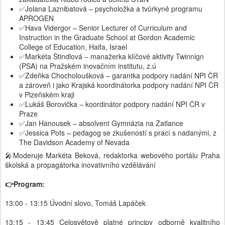
✅Jolana Laznibatová – psycholožka a tvůrkyně programu
APROGEN
✅Hava Vidergor – Senior Lecturer of Curriculum and
Instruction in the Graduate School at Gordon Academic
College of Education, Haifa, Israel
✅Markéta Štindlová – manažerka klíčové aktivity Twinnign
(PSA) na Pražském inovačním institutu, z.ú
✅Zdeňka Chocholoušková – garantka podpory nadání NPI ČR
a zároveň i jako Krajská koordinátorka podpory nadání NPI ČR
v Plzeňském kraji
✅Lukáš Borovička – koordinátor podpory nadání NPI ČR v
Praze
✅Jan Hanousek – absolvent Gymnázia na Zatlance
✅Jessica Pots – pedagog se zkušeností s prací s nadanými, z
The Davidson Academy of Nevada
🎤Moderuje Markéta Beková, redaktorka webového portálu Praha
školská a propagátorka inovativního vzdělávání
👉Program:
13:00 - 13:15 Úvodní slovo, Tomáš Lapáček
13:15 - 13:45 Celosvětově platné principy odborně kvalitního