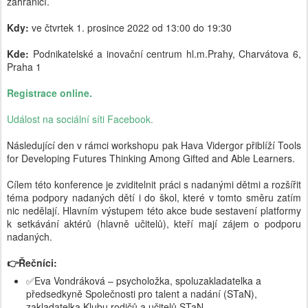
zahraničí.
Kdy:
ve čtvrtek 1. prosince 2022 od 13:00 do 19:30
Kde:
Podnikatelské a inovační centrum hl.m.Prahy, Charvátova 6,
Praha 1
Registrace online.
Událost na sociální síti Facebook.
Následující den v rámci workshopu pak Hava Vidergor přiblíží Tools
for Developing Futures Thinking Among Gifted and Able Learners.
Cílem této konference je zviditelnit práci s nadanými dětmi a rozšířit
téma podpory nadaných dětí i do škol, které v tomto směru zatím
nic nedělají. Hlavním výstupem této akce bude sestavení platformy
k setkávání aktérů (hlavně učitelů), kteří mají zájem o podporu
nadaných.
👉Řečníci:
✅Eva Vondráková – psycholožka, spoluzakladatelka a
předsedkyně Společnosti pro talent a nadání (STaN),
zakladatelka Klubu rodičů a učitelů STaN