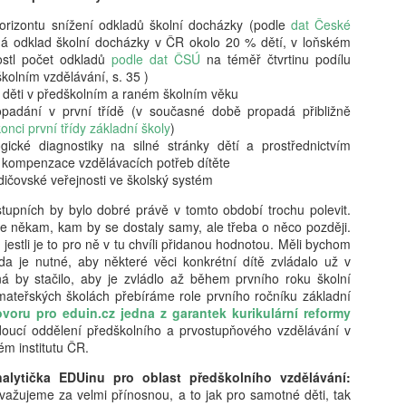
vám revoluční koncept: 'Dig
rizontu snížení odkladů školní docházky (podle
dat České
beztrestně co? Podvádět? T
 odklad školní docházky v ČR okolo 20 % dětí, v loňském
v koutě a hroutí se pod tíh
ostl počet odkladů
podle dat ČSÚ
na téměř čtvrtinu podílu
nezpracovaných esejů, vy 
školním vzdělávání, s. 35 )
algoritmy, aby za vás vytv
 děti v předškolním a raném školním věku
hodnoty, etiku a integritu;
opadání v první třídě (v současné době propadá přibližně
místo. Naše motto? Plagiáto
onci první třídy základní školy
)
je jen další slovo pro len
gické diagnostiky na silné stránky dětí a prostřednictvím
úspěchu a staňte se hrdým 
e kompenzace vzdělávacích potřeb dítěte
je pro vás nejlepší. Budouc
dičovské veřejnosti ve školský systém
u toho nesmíte chybět. Stáh
budoucnost ještě dnes!
tupních by bylo dobré právě v tomto období trochu polevit.
e někam, kam by se dostaly samy, ale třeba o něco později.
estli je to pro ně v tu chvíli přidanou hodnotou. Měli bychom
a je nutné, aby některé věci konkrétní dítě zvládalo už v
á by stačilo, aby je zvládlo až během prvního roku školní
ateřských školách přebíráme role prvního ročníku základní
ovoru pro eduin.cz jedna z garantek kurikulární reformy
doucí oddělení předškolního a prvostupňového vzdělávání v
m institutu ČR.
nalytička EDUinu pro oblast předškolního vzdělávání:
žujeme za velmi přínosnou, a to jak pro samotné děti, tak