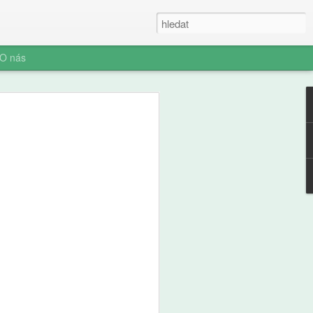
O nás
ner: Iluze rychlých
oč AI není digitální
 (ani digitální
u myšlení je konec. Vítejte v nové éře
síte namáhat: robot to vyřeší za vás.
prompt a 'AI' je vaše? Představujeme