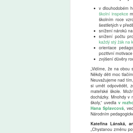
v dlouhodobém ho
školní inspekce
má
školním roce vzr
šestiletých v před
snížení nároků na
snížení počtu pr
každý stý žák na k
orientace pedago
pozitivní motivac
zvýšení důvěry ro
„
Vidíme, že na obou s
Někdy děti moc tlačím
Neuvažujeme nad tím, j
si umět odpovědět, zd
mateřské škole. Možn
docházky. Mnohdy v m
školy,” uvedla
v rozh
Hana Splavcová
, ve
Národním pedagogické
Kateřina Lánská, a
„Chystanou změnu pova