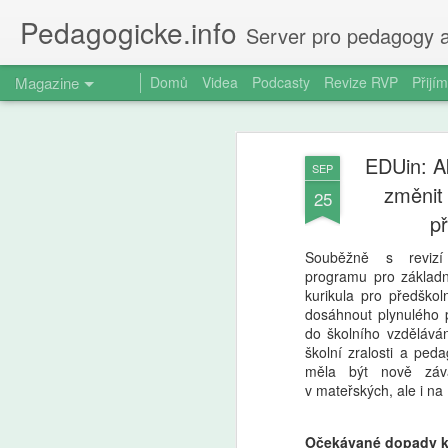
Pedagogicke.info
Server pro pedagogy a
Magazine
Domů
Videa
Podcasty
Revize RVP
Přijím
EDUin: Ak
SEP
změnit 
25
p
Souběžně s revizí
programu pro základní
kurikula pro předškol
dosáhnout plynulého 
do školního vzdělává
školní zralosti a peda
měla být nově záv
v mateřských, ale i na 
Očekávané dopady k