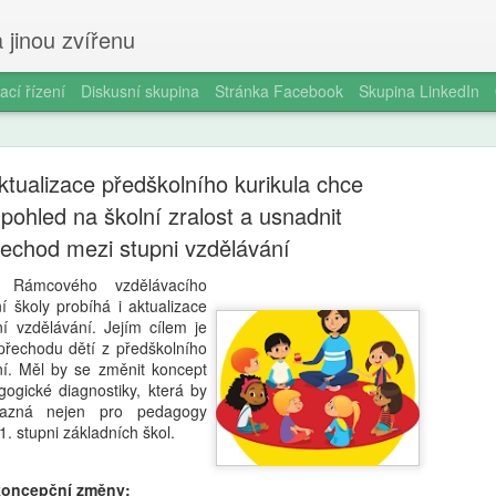
 jinou zvířenu
ací řízení
Diskusní skupina
Stránka Facebook
Skupina LinkedIn
tualizace předškolního kurikula chce
pohled na školní zralost a usnadnit
řechod mezi stupni vzdělávání
 Rámcového vzdělávacího
Milan Haus
AUG
 školy probíhá i aktualizace
6
ní vzdělávání. Jejím cílem je
zkratek: Pr
přechodu dětí z předškolního
ní. Měl by se změnit koncept
kompetence
gogické diagnostiky, která by
občanství)
azná nejen pro pedagogy
1. stupni základních škol.
Zazvonil zvonec a kritickém
vzdělávání, kde už se nemu
oncepční změny:
Proč se učit, když stačí n 