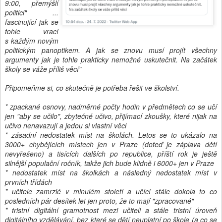
9:00, přemýšlí
politici" ...
fascinující jak se
tohle vrací
s každým novým
politickým panoptikem. A jak se znovu musí projít všechny
argumenty jak je tohle prakticky nemožné uskutečnit. Na začátek
školy se váže příliš věcí"
Připomeňme si, co skutečně je potřeba řešit ve školství.
* zpackané osnovy, nadměrné počty hodin v předmětech co se učí
jen "aby se učilo", zbytečné učivo, přijímací zkoušky, které nijak na
učivo nenavazují a jedou si vlastní věci
* zásadní nedostatek míst na školách. Letos se to ukázalo na
3000+ chybějících místech jen v Praze (doteď je záplava dětí
nevyřešeno) a tisících dalších po republice, příští rok je ještě
silnější populační ročník, takže jich bude klidně i 6000+ jen v Praze
* nedostatek míst na školkách a následný nedostatek míst v
prvních třídách
* učitele zamrzlé v minulém století a učící stále dokola to co
posledních pár desítek let jen proto, že to mají "zpracované"
* tristní digitální gramotnost mezi učiteli a stále tristní úroveň
digitálního vzdělávání, bez které se dětí neuplatní po škole (a co se