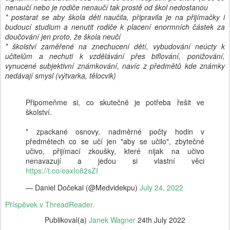
nenaučí nebo je rodiče nenaučí tak prostě od škol nedostanou
* postarat se aby škola děti naučila, připravila je na přijímačky i
budoucí studium a nenutit rodiče k placení enormních částek za
doučování jen proto, že škola neučí
* školství zaměřené na znechucení dětí, vybudování neúcty k
učitelům a nechuti k vzdělávání přes biflování, ponižování,
vynucené subjektivní známkování, navíc z předmětů kde známky
nedávají smysl (výtvarka, tělocvik)
Připomeňme si, co skutečně je potřeba řešit ve
školství.
* zpackané osnovy, nadměrné počty hodin v
předmětech co se učí jen "aby se učilo", zbytečné
učivo, přijímací zkoušky, které nijak na učivo
nenavazují a jedou si vlastní věci
https://t.co/eaxIo82sZI
— Daniel Dočekal (@Medvidekpu)
July 24, 2022
Příspěvek v ThreadReader.
Publikoval(a)
Janek Wagner
24th July 2022