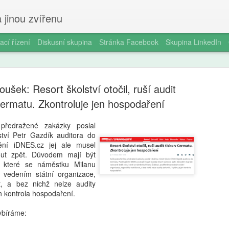
 jinou zvířenu
ací řízení
Diskusní skupina
Stránka Facebook
Skupina LinkedIn
šek: Resort školství otočil, ruší audit
Cermatu. Zkontroluje jen hospodaření
předražené zakázky poslal
ství Petr Gazdík auditora do
Smartphon
AUG
tění iDNES.cz jej ale musel
5
čtrnáctilet
nout zpět. Důvodem mají být
 které se náměstku Milanu
longitudin
 vedením státní organizace,
at, a bez nichž nelze audity
V éře všudypřítomné digitál
en kontrola hospodaření.
pořízení prvního chytrého 
milníků v životě dospívajíc
bíráme:
a odborníky na duševní zdr