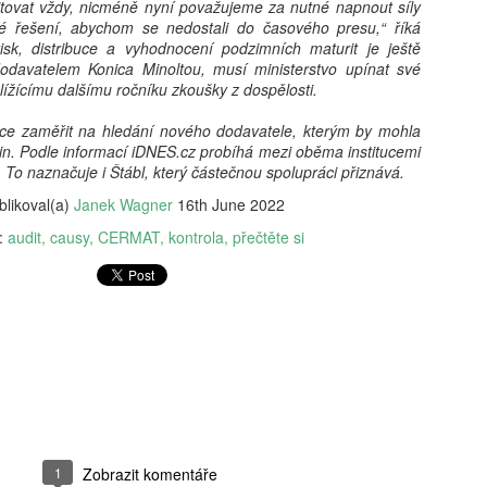
kritické, neboť formuje bud
ovat vždy, nicméně nyní považujeme za nutné napnout síly
determinovat trajektorii fy
é řešení, abychom se nedostali do časového presu,“ říká
syntéza vychází z nejnověj
isk, distribuce a vyhodnocení podzimních maturit je ještě
akt pořízení telefonu v do
dodavatelem Konica Minoltou, musí ministerstvo upínat své
bezprostřední spouštěč kli
lížícímu dalšímu ročníku zkoušky z dospělosti.
s sebou jasně prokazatelné 
Klíčovým rozlišovacím prvkem
chce zaměřit na hledání nového dodavatele, kterým by mohla
oddělení pouhého vlastnictv
nin. Podle informací iDNES.cz probíhá mezi oběma institucemi
následného užívání. Ukazuj
. To naznačuje i Štábl, který částečnou spolupráci přiznává.
může sloužit jako relativn
blikoval(a)
Janek Wagner
16th June 2022
nebezpečí pro wellbeing ad
stráveného u obrazovky a v
y:
audit
causy
CERMAT
kontrola
přečtěte si
vyžaduje hlubší metodologi
1
Zobrazit komentáře