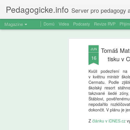
Pedagogicke.info
Server pro pedagogy a
Magazine
Domů
Videa
Podcasty
Revize RVP
Přijím
Tomáš Matou
JUN
16
tisku v 
Kvůli podezření na 
v květnu ministr škol
Cermatu. Podle zjiš
školský resort stáh
takzvané šedé zóny,
Štáblovi, pověřenému
nepodařilo rozklíčov
dokončit. V plánu je j
Z
článku v iDNES.cz
vy