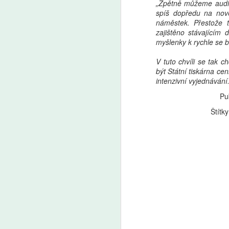
„Zpětně můžeme audit
spíš dopředu na nov
náměstek. Přestože t
zajištěno stávajícím 
myšlenky k rychle se b
V tuto chvíli se tak 
být Státní tiskárna ce
intenzivní vyjednávání
Pu
Štítk