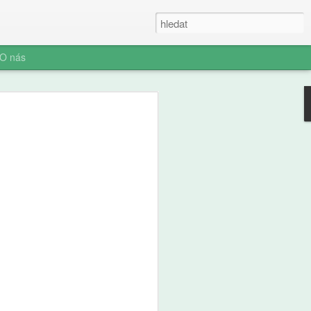
O nás
e a zdraví
ých: výsledky
ální studie ABCD
ní socializace představuje rozhodnutí o
telefonu jeden z nejvýznamnějších
ího i jeho rodiny. Pro pedagogickou obec
aví je pochopení časování tohoto kroku