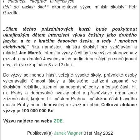
i snadnější integraci ukrajinských
dětí do našich škol,“
okomentoval výzvu ministr školství Petr
Gazdík.
„Cílem těchto prázdninových kurzů bude poskytnout
ukrajinským dětem intenzivní výuku češtiny jako druhého
jazyka, a to v kratším časovém úseku, a tedy i mnohem
efektivněji,“
říká náměstek ministra školství pro vzdělávání a
mládež
Jan Mareš
. Intenzita výuky češtiny je ve výzvě stanovena v
rozsahu maximálně 4 vyučovacích hodin denně čtyři po sobě jdoucí
dny, a to ve skupinách 6 až 12 dětí.
Do výzvy se mohou hlásit veřejné vysoké školy, právnické osoby
vykonávající činnost školy a školského zařízení zapsané ve
školském rejstříku, územní samosprávné celky, městské části Hl.
m. Prahy a dobrovolné svazky obcí a příspěvkové organizace
zřízené obcí, krajem, hl. městem Prahou, městskou částí hlavního
města Prahy nebo dobrovolným svazkem obcí.
Celková alokace
výzvy je 100 000 000 Kč.
Výzvu najdete na webu
ZDE
.
Publikoval(a)
Janek Wagner
31st May 2022