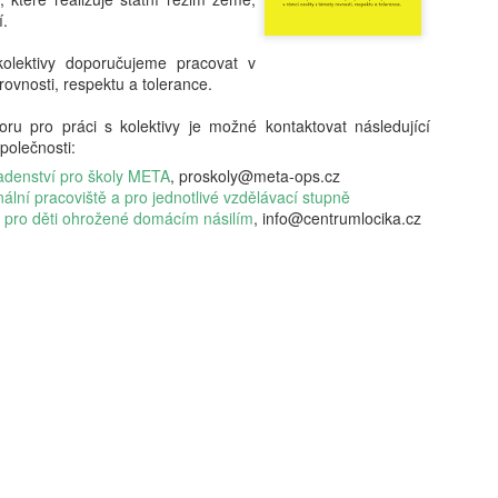
kritické, neboť formuje bud
í.
determinovat trajektorii fy
syntéza vychází z nejnověj
 kolektivy doporučujeme pracovat v
akt pořízení telefonu v do
rovnosti, respektu a tolerance.
bezprostřední spouštěč kli
s sebou jasně prokazatelné 
ru pro práci s kolektivy je možné kontaktovat následující
Klíčovým rozlišovacím prvkem
polečnosti:
oddělení pouhého vlastnictv
následného užívání. Ukazuj
adenství pro školy META
, proskoly@meta-ops.cz
může sloužit jako relativn
ální pracoviště a pro jednotlivé vzdělávací stupně
nebezpečí pro wellbeing ad
 pro děti ohrožené domácím násilím
, info@centrumlocika.cz
stráveného u obrazovky a v
vyžaduje hlubší metodologi