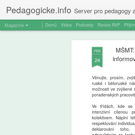
Pedagogicke.info
Server pro pedagogy a
Magazine
Domů
Videa
Podcasty
Revize RVP
Přijím
MŠMT: 
FEB
informov
24
Věnujte, prosím, zvý
ruské i běloruské ná
možnosti ve zvýšené m
poradenských pracoviš
Ve třídách, kde se 
intenzivní cílenou 
kolektivem. Náplní t
respektování individual
deklarování toho,
odpovědným za kroky, 