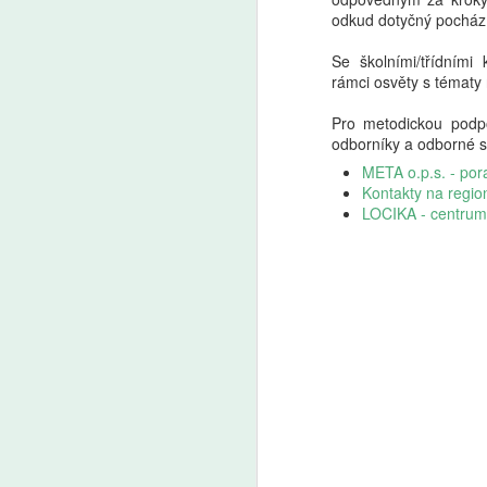
odkud dotyčný pocház
Se školními/třídními
rámci osvěty s tématy 
Pro metodickou podpo
odborníky a odborné s
META o.p.s. - por
Kontakty na region
LOCIKA - centrum