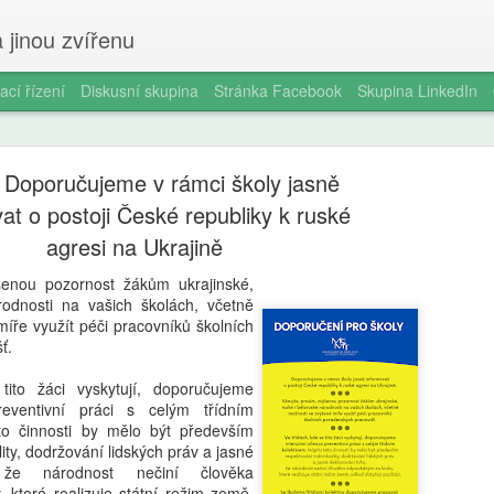
 jinou zvířenu
ací řízení
Diskusní skupina
Stránka Facebook
Skupina LinkedIn
Doporučujeme v rámci školy jasně
at o postoji České republiky k ruské
agresi na Ukrajině
šenou pozornost žákům ukrajinské,
Smartphon
AUG
rodnosti na vašich školách, včetně
5
íře využít péči pracovníků školních
čtrnáctilet
ť.
longitudin
tito žáci vyskytují, doporučujeme
preventivní práci s celým třídním
V éře všudypřítomné digitál
éto činnosti by mělo být především
pořízení prvního chytrého 
ity, dodržování lidských práv a jasné
milníků v životě dospívajíc
 že národnost nečiní člověka
a odborníky na duševní zdr
které realizuje státní režim země,