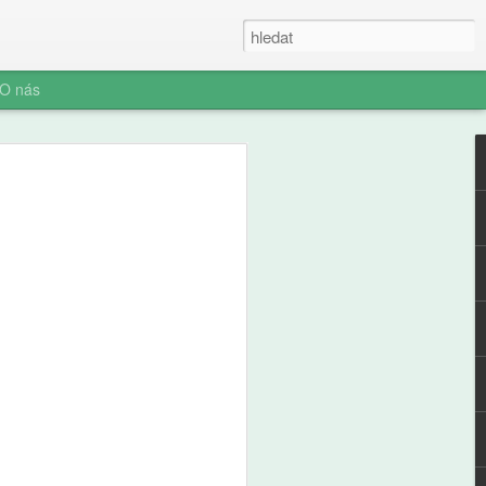
O nás
e a zdraví
ých: výsledky
ální studie ABCD
ní socializace představuje rozhodnutí o
telefonu jeden z nejvýznamnějších
ího i jeho rodiny. Pro pedagogickou obec
aví je pochopení časování tohoto kroku